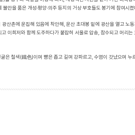
 불만을 품은 개성·평양·의주 등지의 거상 부호들도 봉기에 참여시켰
 광산촌에 운집해 있음에 착안해, 운산 초대봉 밑에 광산을 열고 노
리고 이희저와 함께 도주하다가 붙잡혀 서울로 압송, 참수되고 머리는
“얼굴은 철색(鐵色)이며 뺨은 좁고 길며 강파르고, 수염이 갓났으며 누