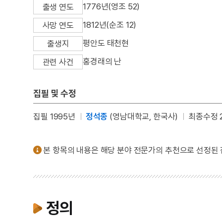
1776년(영조 52)
출생 연도
1812년(순조 12)
사망 연도
평안도 태천현
출생지
홍경래의 난
관련 사건
집필 및 수정
집필 1995년
정석종
(영남대학교, 한국사)
최종수정 2
본 항목의 내용은 해당 분야 전문가의 추천으로 선정된
정의