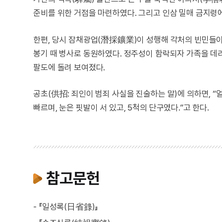
준비를 위한 거점을 마련하였다. 그리고 인삼 밀매 금지령에
한편, 당시 잠채광업(潛採鑛業)이 성행해 각처의 빈민들이
봉기 때 병사로 동원하였다. 정주성이 함락되자 가족을 데
팔도에 돌려 보여졌다.
공초(供招: 죄인이 범죄 사실을 진술하는 말)에 의하면, 
빠르며, 눈은 핏발이 서 있고, 5척의 단구였다.”고 한다.
참고문헌
- 『일성록(日省錄)』