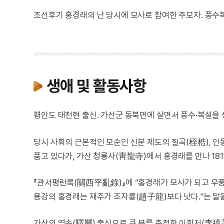
조선후기 홍경래의 난 당시에 모사로 참여한 주모자. 풍
생애 및 활동사항
평안도 태천현 출신. 가산군 동북면에 살면서 풍수·복설을 
당시 사회의 근본적인 모순인 신분 제도의 질곡(桎梏), 
품고 있다가, 가산 청룡사(靑龍寺)에서 홍경래를 만나 1811
『관서평란록(關西平亂錄)』에 “홍경래가 모사가 되고 우
용강의 홍경래는 재주가 조자룡(趙子龍)보다 낫다.”는 말을
가산의 역속(驛屬) 출신으로 큰 부를 축적한 이희저(李禧