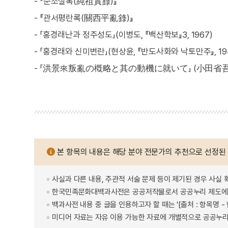
- 『순조실록(純祖實錄)』
- 『관서평란록(關西平亂錄)』
- 「홍경래난과 정주성도」(이병도, 『백산학보』3, 1967)
- 「홍경래와 신미변란」(현상윤, 『반도사화와 낙토만주』, 194
- 「洪景來叛亂の槪略と其の動機に就いて」 (小田省吾, 『靑丘
본 항목의 내용은 해당 분야 전문가의 추천으로 선정된
사실과 다른 내용, 주관적 서술 문제 등이 제기된 경우 사실 
한국민족문화대백과사전은 공공저작물로서 공공누리 제도에 
백과사전 내용 중 글을 인용하고자 할 때는 '[출처 : 항목명
미디어 자료는 자유 이용 가능한 자료에 개별적으로 공공누리