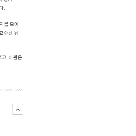
다.
동자를 모아
 효수된 뒤
르고, 하관은