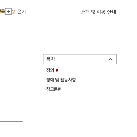
1
금성대군
항목
2
절기
소개 및 이용 안내
3
이순신
4
두음법칙
5
시화호
6
지장경언해
목차
7
파루
정의
8
갑신정변
생애 및 활동사항
9
백운산 백운암
참고문헌
10
서울, 1964년 겨울
1
금성대군
2
절기
3
이순신