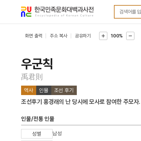
메뉴
본문
바로가기
바로가기
화면 출력
주소 복사
공유하기
100%
우군칙
禹君則
역사
인물
조선 후기
조선후기 홍경래의 난 당시에 모사로 참여한 주모자
인물/전통 인물
남성
성별