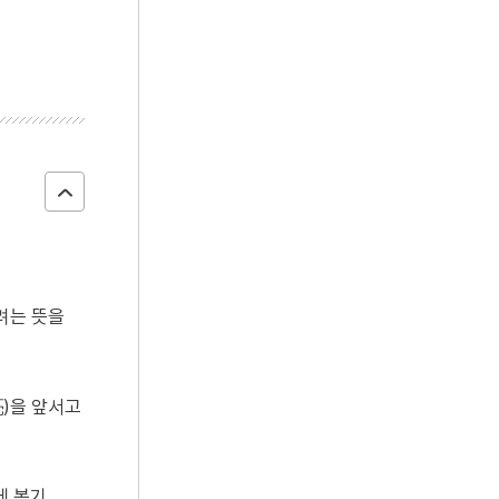
려는 뜻을
)을 앞서고
에 봉기