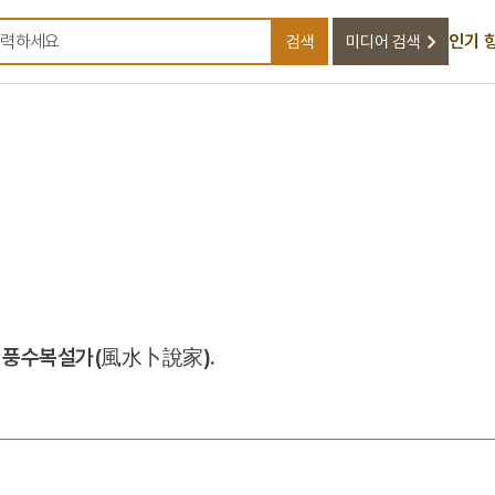
인기 
검색
미디어 검색
검색어를 입력하세요
. 풍수복설가(風水卜說家).