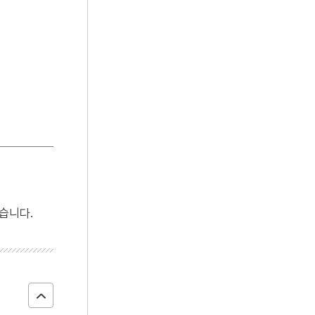
4
두음법칙
5
시화호
6
지장경언해
7
파루
8
갑신정변
9
백운산 백운암
10
서울, 1964년 겨울
습니다.