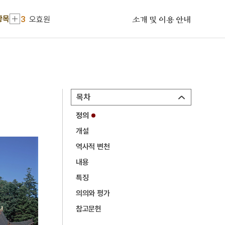
3
오효원
항목
소개 및 이용 안내
4
김개남
5
갈포
6
나혜석
7
나화랑
목차
8
무구
9
배비장전
정의
개설
10
색즉시공 공즉시색
역사적 변천
1
금성대군
내용
2
세조
특징
3
오효원
의의와 평가
4
김개남
참고문헌
5
갈포