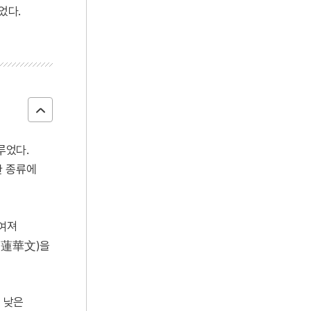
었다.
루었다.
한 종류에
짜여져
문(蓮華文)을
 낮은