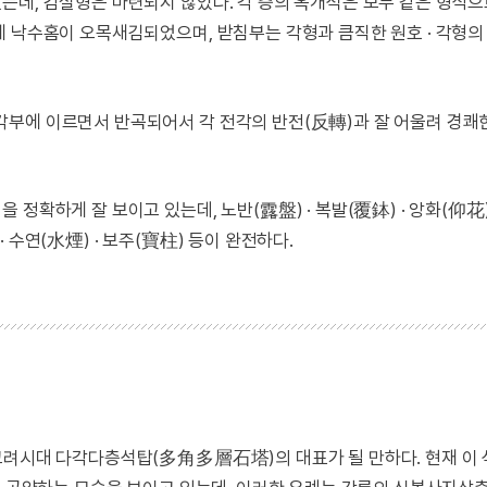
는데, 감실형은 마련되지 않았다. 각 층의 옥개석은 모두 같은 형식
에 낙수홈이 오목새김되었으며, 받침부는 각형과 큼직한 원호 · 각형의
각부에 이르면서 반곡되어서 각 전각의 반전(反轉)과 잘 어울려 경쾌
확하게 잘 보이고 있는데, 노반(露盤) · 복발(覆鉢) · 앙화(仰花) 
 수연(水煙) · 보주(寶柱) 등이 완전하다.
고려시대 다각다층석탑(多角多層石塔)의 대표가 될 만하다. 현재 이