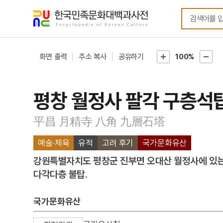
메뉴
본문
바로가기
바로가기
화면 출력
주소 복사
공유하기
100%
평창 월정사 팔각 구층석
平昌 月精寺 八角 九層石塔
예술·체육
유적
고려 후기
국가문화유산
강원특별자치도 평창군 진부면 오대산 월정사에 있
다각다층 불탑.
국가문화유산