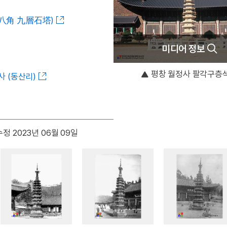
 八角 九層石塔)
미디어 정보
평창 월정사 팔각구층
사 (동산리)
정 2023년 06월 09일