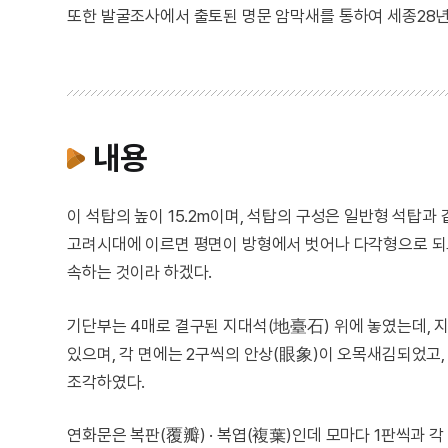
또한 발굴조사에서 출토된 명문 암막새를 통하여 세종28년(1
내용
이 석탑의 높이 15.2m이며, 석탑의 구성은 일반형 석탑과
고려시대에 이르면 평면이 방형에서 벗어나 다각형으로 되고
속하는 것이라 하겠다.
기단부는 4매로 결구된 지대석(地臺石) 위에 놓였는데, 지
있으며, 각 면에는 2구씩의 안상(眼象)이 오목새김되었고
조각하였다.
연화문은 복판(覆瓣) · 복엽(複葉)인데 모마다 1판씩과 각