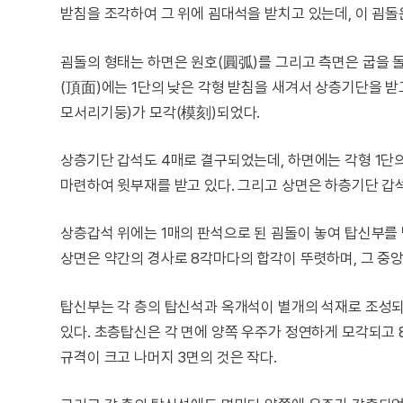
받침을 조각하여 그 위에 굄대석을 받치고 있는데, 이 굄돌
굄돌의 형태는 하면은 원호(圓弧)를 그리고 측면은 굽을 돌
(頂面)에는 1단의 낮은 각형 받침을 새겨서 상층기단을 받
모서리기둥)가 모각(模刻)되었다.
상층기단 갑석도 4매로 결구되었는데, 하면에는 각형 1단의
마련하여 윗부재를 받고 있다. 그리고 상면은 하층기단 갑
상층갑석 위에는 1매의 판석으로 된 굄돌이 놓여 탑신부를
상면은 약간의 경사로 8각마다의 합각이 뚜렷하며, 그 중앙
탑신부는 각 층의 탑신석과 옥개석이 별개의 석재로 조성되었
있다. 초층탑신은 각 면에 양쪽 우주가 정연하게 모각되고
규격이 크고 나머지 3면의 것은 작다.