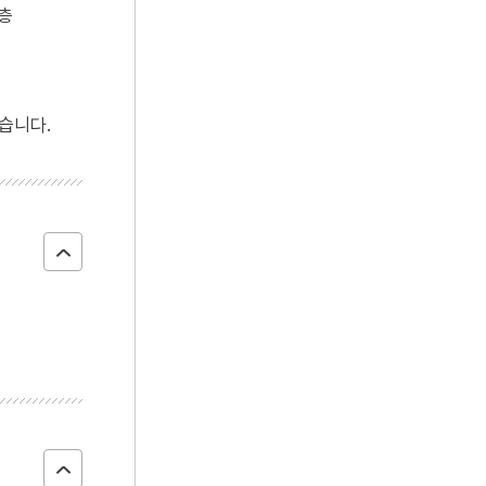
층
평창 월정사 팔각구층
평창 월정사 팔각구층
평창 월정사 
석탑 상륜부
석탑
석탑
습니다.