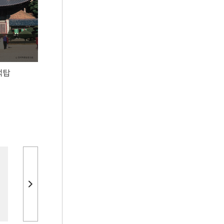
6
나혜석
7
나화랑
8
무구
9
배비장전
석탑
10
색즉시공 공즉시색