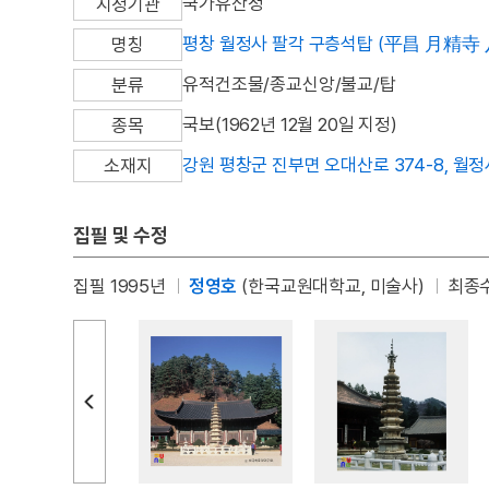
국가유산청
지정기관
평창 월정사 팔각 구층석탑 (平昌 月精寺
명칭
유적건조물/종교신앙/불교/탑
분류
국보(1962년 12월 20일 지정)
종목
강원 평창군 진부면 오대산로 374-8, 월정
소재지
집필 및 수정
집필 1995년
정영호
(한국교원대학교, 미술사)
최종수