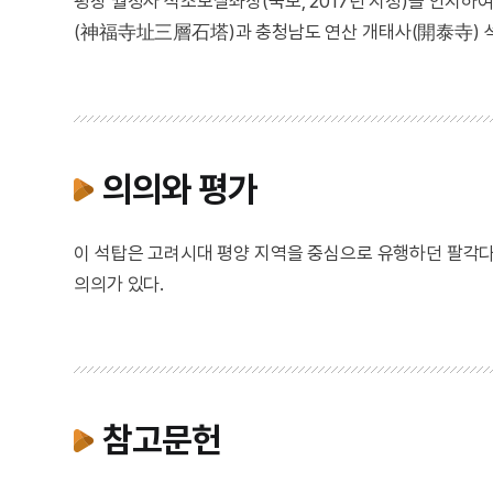
평창 월정사 석조보살좌상(국보, 2017년 지정)을 안치
(神福寺址三層石塔)과 충청남도 연산 개태사(開泰寺) 석
의의와 평가
이 석탑은 고려시대 평양 지역을 중심으로 유행하던 팔각
의의가 있다.
참고문헌