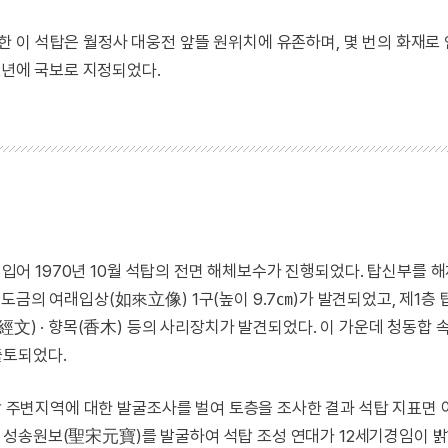
 이 석탑은 월정사 대웅전 앞뜰 원위치에 유존하며, 몇 번의 화재로 
2년에 국보로 지정되었다.
를 입어 1970년 10월 석탑의 전면 해체보수가 진행되었다. 탑신부를 
도금의 여래입상(如來立像) 1구(높이 9.7㎝)가 발견되었고, 제1층 
經文) · 향목(香木) 등의 사리장치가 발견되었다. 이 가운데 청동합 
출토되었다.
석탑 주변지역에 대한 발굴조사를 벌여 토층을 조사한 결과 석탑 지표면
 성송원보(聖宋元寶)를 발굴하여 석탑 조성 연대가 12세기경임이 밝