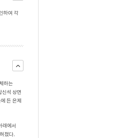
인하여 각
해체하는
탑신석 상면
속에 든 은제
 아래에서
혀졌다.