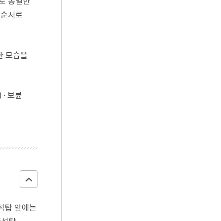
으로 동일한
 순서로
한 모습을
· 보륜
 석탑 앞에는