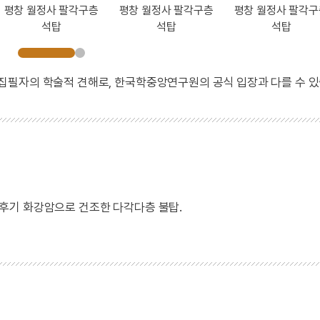
평창 월정사 팔각구층
평창 월정사 팔각구층
평창 월정사 팔각구
석탑
석탑
석탑
 집필자의 학술적 견해로, 한국학중앙연구원의 공식 입장과 다를 수 있
후기 화강암으로 건조한 다각다층 불탑.