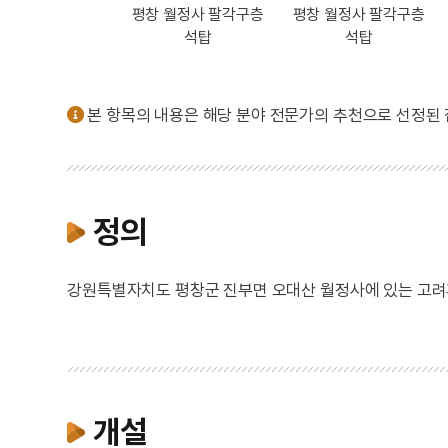
 월정사 팔각구층
평창 월정사 팔각구층
평창 월정사 팔각구층
석탑 상륜부
석탑
석탑
본 항목의 내용은 해당 분야 전문가의 추천으로 선정된
정의
강원특별자치도 평창군 진부면 오대산 월정사에 있는 고려
개설