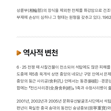
상륜부(相輪部)의 장식을 제외한 전체를 화강암으로 건조한
부재에 손상이 심하나 그 형태는 원형을 갖추고 있다. 196
역사적 변천
6 · 25 전쟁 때 사찰건물이 전소되어 석탑에도 많은 피해
도중에 제5층 옥개석 상면 중앙의 네모난 구멍 안에서 은제
중앙의 둥근 사리공(舍利孔) 안에서는 동경(銅鏡) · 경문(
합에는 『전신사리경(全身舍利經)』 1축과 수정사리병이 
2001년, 2002년과 2005년 문화유산발굴조사단에서 
편년이 확실한 중국 송대의 동전인 숭녕중보(崇寧重寶)와