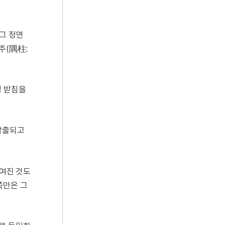
그 정면
주(隅柱:
형 받침을
 각출되고
짜여진 것도
쪽만은 그