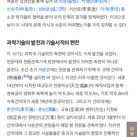
세종은 집현전을 통해 길러 낸
최항(崔恒)
·
박팽년(朴彭年)
·
신숙주(申叔舟)
·
성삼문(成三問)
· 이선로(李善老) ·
이개(李塏)
등
소장 학자들의 협력을 받아 우리 민족의 문자를 창제하였다. 이것으로
보아 이 시대의 문화 의식과 수준이 어떠했는가를 가히 짐작할 수 있다.
과학기술의 발전과 기술서적의 편찬
이 시기는 과학과 기술적인 측면에 있어서도 크게 발전을 보았다.
천문대와 천문관측기계 방면에서의 발전이 이러한 측면의 하나로
꼽힌다. 조선 초기
서운관
에는 천문을 관측하기 위해 두 곳에 간의대
주4
(簡儀臺)
를 설치한 바 있으나, 이것은 아주 미흡한 것이었다. 세종
14년부터 시작된 대규모의 천문의상(天文儀象)의 제작사업과 함께
경복궁의 경회루 북쪽에 높이 약 6.3m, 세로 약 9.1m, 가로 약 6.6m의
석축간의대가 세종 16년에 준공되었다. 그리고 이 간의대에는
혼천의(渾天儀)
·
혼상(渾象)
· 규표(圭表)와 방위(方位) 지정표
(指定表)인 정방안(正方案) 등이 설치되었다. 세종 20년 3월부터 이
간의대에서 서운관의 관원들이 매일 밤 천문을 관측하였다. 이러한
더보기
간의대와 그 중요한 시설물들은 중국과 이슬람의 영향과 전통적인