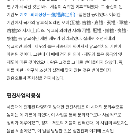
연구가 시작된 것은 바로 세종이 즉위한 이후부터였다. 그 중심이 된
기관도
예조
·
의례상정소(儀禮詳定所)
· 집현전 등이었다. 이러한
기관에서 국가의 유교적 의례인 오례(五禮: 吉禮 · 嘉禮 · 賓禮 · 軍禮 ·
凶禮)와 사서(士庶)의 유교적 의례인 사례(四禮: 冠禮 · 婚禮 · 喪禮 ·
祭禮) 등 유교적인 제반 제도가 정리되었다. 실제로 조선시대의
유교적인 의례 · 제도의 틀은 세종대에 짜여져서 유교정치의 기반이
마련된 것이다. 그런데 이 때에 정리된 의례 · 제도의 틀은 중국의 옛
제도에 따른 것이었으나, 왕은 그것을 그대로 받아들이지 않았다. 즉,
이를 비판 · 연구해 조선의 실정에 맞지 않는 것은 받아들이지
않음으로써 주체성을 견지하였다.
편찬사업의 융성
세종대에 전개된 다양하고 방대한 편찬사업은 이 시대의 문화수준을
높이는 데 기본이 되었다. 이 사업을 통해 문화적으로나 사상적으로
정리가 이루어졌고, 정치 · 제도의 기틀이 잡혀갔다. 이 사업의 주도자는
물론 세종이었고, 이 일을 담당한 것은 집현전과 여기에 소속된