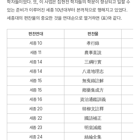
학자들이었다. 또, 이 사업은 집현전 학자들의 학문이 향상되고 일할 수
있는 준비가 이루어진 세종 10년대부터 본격적으로 행해지고 있었다.
세종대의 편찬물의 중요한 것을 연대순으로 열거하면 〈표〉와 같다.
편찬연대
편찬물
세종 10
孝行錄
세종 11
農事直說
세종 14
三綱行實
세종 14
八道地理志
세종 15
無寃錄註解
세종 15
鄕藥集成方
세종 16
資治通鑑訓義
세종 20
韓柳文註釋
세종 22
國語補正
세종 23
明皇誡鑑
세종 24
絲綸全集