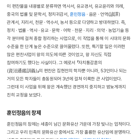
이 편찬물을 내용별로 분류하면 역사서, 유교경서, 유교윤리와 의례,
중국의 법률 및 문학서, 정치귀감서,
훈민정음
· 음운 · 언역(諺譯)
관계서, 지리서, 천문 · 역수서, 농서 등으로 다양하고 방대하였다. 즉,
정치 · 법률 · 역사 · 유교 · 문학 · 어학 · 천문 · 지리 · 의약 · 농업기술 등
각 분야에 걸쳐 종합 정리하는 사업으로, 이 작업을 통해 이 시대의 문화
수준을 한 단계 높은 수준으로 끌어올렸다. 또한, 특기할 일은 이러한
많은 편찬사업이 왕의 의도에 따른 것이었고, 왕 자신도 직접
참여하기도 했다는 사실이다. 그 예로서 『자치통감훈의
(資治通鑑訓義)』의 편찬은 집현전의 학자뿐 아니라, 53인이나 되는
거의 모든 학자들이 총동원되어 3년에 걸쳐 이룩한 큰 사업이었다.
그런데 이 사업을 위해 왕은 계속했던 경연까지 중지하고 밤늦게까지
친히 교정을 보았다.
훈민정음의 창제
훈민정음의 창제는 세종이 남긴 문화유산 가운데 가장 빛나는 업적이다.
그리고 우리 민족의 문화유산 중에서도 가장 훌륭한 유산임에 분명하다.