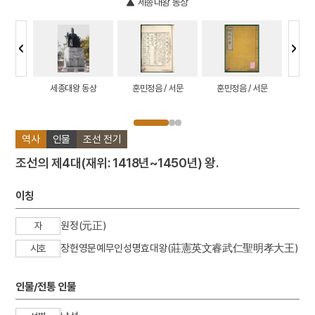
세종대왕 동상
우대
세종대왕 동상
훈민정음 / 서문
훈민정음 / 서문
여주 조
왕후
역사
인물
조선 전기
조선의 제4대(재위: 1418년~1450년) 왕.
이칭
원정(元正)
자
장헌영문예무인성명효대왕(莊憲英文睿武仁聖明孝大王)
시호
인물/전통 인물