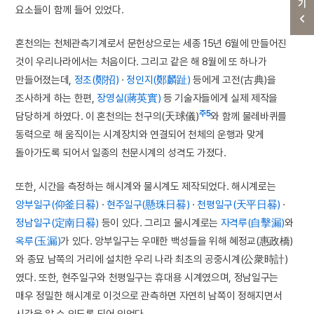
요소들이 함께 들어 있었다.
혼천의는 천체관측기계로서 문헌상으로는 세종 15년 6월에 만들어진
것이 우리나라에서는 처음이다. 그리고 같은 해 8월에 또 하나가
만들어졌는데,
정초(鄭招)
·
정인지(鄭麟趾)
등에게 고전(古典)을
조사하게 하는 한편,
장영실(蔣英實)
등 기술자들에게 실제 제작을
주5
담당하게 하였다. 이 혼천의는 천구의(天球儀)
와 함께 물레바퀴를
동력으로 해 움직이는 시계장치와 연결되어 천체의 운행과 맞게
돌아가도록 되어서 일종의 천문시계의 성격도 가졌다.
또한, 시간을 측정하는 해시계와 물시계도 제작되었다. 해시계로는
앙부일구(仰釜日晷)
·
현주일구(懸珠日晷)
·
천평일구(天平日晷)
·
정남일구(定南日晷)
등이 있다. 그리고 물시계로는
자격루(自擊漏)
와
옥루(玉漏)
가 있다. 앙부일구는 우매한 백성들을 위해 혜정교(惠政橋)
와 종묘 남쪽의 거리에 설치한 우리 나라 최초의 공중시계(公衆時計)
였다. 또한, 현주일구와 천평일구는 휴대용 시계였으며, 정남일구는
매우 정밀한 해시계로 이것으로 관측하면 자연히 남쪽이 정해지면서
시각을 알 수 있도록 되어 있었다.