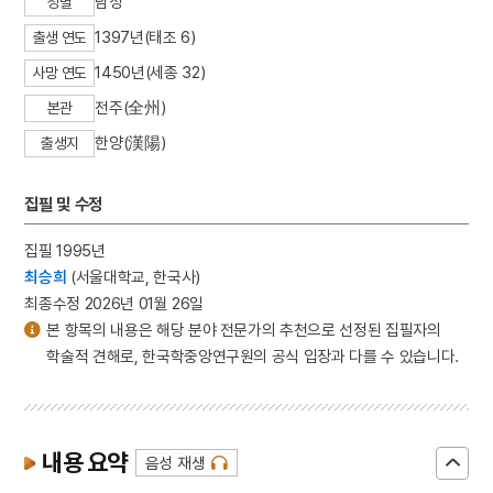
남성
성별
1397년(태조 6)
출생 연도
1450년(세종 32)
사망 연도
전주(全州)
본관
한양(漢陽)
출생지
집필 및 수정
집필 1995년
최승희
(서울대학교, 한국사)
최종수정 2026년 01월 26일
본 항목의 내용은 해당 분야 전문가의 추천으로 선정된 집필자의
학술적 견해로, 한국학중앙연구원의 공식 입장과 다를 수 있습니다.
내용 요약
음성 재생