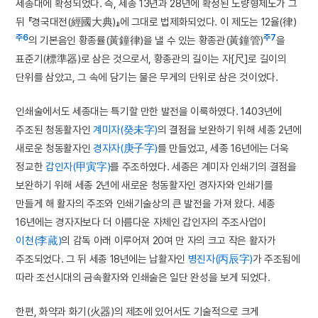
세종대에 확정되었다. 즉, 세종 13년과 28년에 확정된 도량형제도가 그
뒤 『경국대전(經國大典)』에 그대로 법제화되었다. 이 제도는 12율(律)
주6
주7
의 기본음인 황종률(黃鐘律)을 낼 수 있는 황종관(黃鐘管)
을
표준기(標準器)로 삼은 것으로서, 황종관의 길이는 자[尺]로 길이의
단위를 삼았고, 그 속에 담기는 물은 무게의 단위로 삼은 것이었다.
인쇄술에서도 세종대는 특기할 만한 발전을 이룩하였다. 1403년에
주조된 청동활자인
계미자(癸未字)
의 결점을 보완하기 위해 세종 2년에
새로운 청동활자인
경자자(庚子字)
를 만들었고, 세종 16년에는 더욱
정교한
갑인자(甲寅字)
를 주조하였다. 세종은 계미자 인쇄기의 결점을
보완하기 위해 세종 2년에 새로운 청동활자인 경자자와 인쇄기를
만들게 해 활자의 주조와 인쇄기술상의 큰 발전을 가져 왔다. 세종
16년에는 경자자보다 더 아름다운 자체인 갑인자의 주조사업이
이천(李蕆)
의 감독 아래 이루어져 20여 만 자의 크고 작은 활자가
주조되었다. 그 뒤 세종 18년에는 납활자인
병진자(丙辰字)
가 주조됨에
따라 조선시대의 금속활자와 인쇄술은 일단 완성을 보게 되었다.
한편, 화약과 화기(火器)의 제조에 있어서도 기술적으로 크게