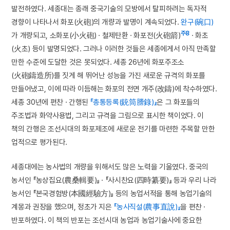
발전하였다. 세종대는 종래 중국기술의 모방에서 탈피하려는 독자적
경향이 나타나서 화포(火砲)의 개량과 발명이 계속되었다.
완구(碗口)
주8
가 개량되고, 소화포(小火砲) · 철제탄환 · 화포전(火砲箭)
· 화초
(火초) 등이 발명되었다. 그러나 이러한 것들은 세종에게서 아직 만족할
만한 수준에 도달한 것은 못되었다. 세종 26년에 화포주조소
(火砲鑄造所)를 짓게 해 뛰어난 성능을 가진 새로운 규격의 화포를
만들어냈고, 이에 따라 이듬해는 화포의 전면 개주(改鑄)에 착수하였다.
세종 30년에 편찬 · 간행된
『총통등록(銃筒謄錄)』
은 그 화포들의
주조법과 화약사용법, 그리고 규격을 그림으로 표시한 책이었다. 이
책의 간행은 조선시대의 화포제조에 새로운 전기를 마련한 주목할 만한
업적으로 평가된다.
세종대에는 농사법의 개량을 위해서도 많은 노력을 기울였다. 중국의
농서인 『농상집요(農桑輯要)』 · 『사시찬요(四時纂要)』 등과 우리 나라
농서인 『본국경험방(本國經驗方)』 등의 농업서적을 통해 농업기술의
계몽과 권장을 했으며, 정초가 지은
『농사직설(農事直說)』
을 편찬 ·
반포하였다. 이 책의 반포는 조선시대 농업과 농업기술사에 중요한