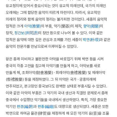
유교정치에 있어서 중요시되는 것이 유교적 의례인데, 국가의 의례인
오례에는 그에 합당한 음악이 따르게 마련이다. 따라서, 유교적인
의례의 정리와 함께 음악의 정리는 불가피한 것이었다. 세종의 음악적
업적은 크게
아악(雅樂)
의 부흥, 악기(樂器)의 제작,
향악(鄕樂)
의
창작,
정간보(井間譜)
의 창안 등으로 나누어 볼 수 있다. 이와 같은
업적은 음악에 대한 깊은 관심과 조예를 가진 세종이
박연(朴堧)
과 같은
음악의 전문가를 만남으로써 이루어질 수 있었다.
왕은 종래 미비하고 불완전한 아악을 바로잡기 위해 박연 등을 시켜
중국의 각종 고전을 참고해 아악기를 만들게 하고, 아악보를 새로
만들게 해, 조회아악(朝會雅樂) · 회례아악(會禮雅樂) 및 제례아악
(祭禮雅樂) 등을 제정하였다. 그 뒤 아악은 국가 · 궁중의례에
연주되었고, 본고장인 중국보다도 완벽한 상태로 부흥시킬 수 있었다.
이와 같은 아악의 부흥은 그 악기의 국내 생산과 직결된 문제로서 종래
중국에서 수입했던 악기들을 국내에서 생산하였다. 특히, 가장 중요한
악기인
편경(編磬)
과
편종(編鐘)
도 대량으로 생산되었다. 세종은 또한
박연으로 하여금 율관(律管)을 제정하게 해 모든 악기의 음(音)을 조율