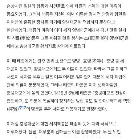
손상시킨 일련의 행동과 사건들로 인해 태종의 선위에 대한 마음이
동요되었다. 그래서 태종은 자신이 애써 이룩한 정치적 안정과 왕권을
이어받아 훌륭한 정치를 펴기에 양녕대군이 적합하지 못하다고
판단하였다. 태종의 마음이 이미 세자 양녕대군에게서 떠난 것을 알게
된 신료(臣僚)들은 그를 폐위할 것을 청하는 소(疏)를 올려 양녕대군을
폐하고 충녕대군을 왕세자로 삼기에 이르렀다.
이 때 태종에게는 왕후 민씨 소생으로 양녕 · 효령(孝寧) · 충녕 등 세
대군이 있었고, 양녕대군에게도 두 아들이 있었다. 따라서 그를 폐하고
새로이 세자를 세우는 일은 매우 어려운 일이었기 때문에 세자 폐립에
관해 의론이 분분하였다. 그러나 태종의 마음은 이미 셋째아들인
충녕대군에게 쏠려 있었다. 1418년 6월에 태종은 “충녕대군은 천성이
총민하고, 또 학문에 독실하며 정치하는 방법 등도 잘 안다.”라고 해 택현
주17
(擇賢)
의 명분을 주어 세자로 책봉하기로 결정하였다.
이처럼 충녕대군에 대한 세자책봉은 태종의 뜻에 따라 극적으로
이루어졌다. 물론, 대부분의 신하들도 이를 환영하였다. 두 달 뒤인