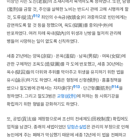
이상인 자는 노친(老親)의 소재지에서 복역하도록 정하였다. 또한, 남형
(濫刑)을 금할 것, 주인을 살해한 노비는 반드시 관에 고해 시행하게 할
주12
것, 도류(徒流)
죄인의 수속금(收贖金)이 과중하므로 빈민에게는
감면하도록 할 것 등을 정했으며, 옥도(獄圖)를 중외(中外)에
반포하였다. 여러 차례 옥내(獄內)의 위생과 난방을 철저히 관리해
병들어 사망하는 일이 없도록 신칙하였다.
세종 21년에는 양옥(凉獄) · 온옥(溫獄) · 남옥(男獄) · 여옥(女獄)에
관한 구체적인 조옥도(造獄圖)를 각 도에 반포했고, 세종 30년에는
옥수(獄囚)들의 더위와 추위를 막아주고 위생을 유지하기 위한 법을
유시(諭示)하기도 하였다. 세종은 형정에 신형(愼刑) · 흠휼정책을
주13
주14
썼으나 절도범에 관해서는 자자(刺字)
· 단근형(斷筋刑)
을
정하였다. 그리고 절도3범은
교형(絞刑)
에 처하는 등 사회기강을
확립하기 위한 형벌을 강화하기도 하였다.
또, 공법(貢法)을 제정함으로써 조선의 전세제도(田稅制度) 확립에도
업적을 남겼다. 종래의 세법이었던
답험손실법
은 관리의 부정으로 인해
농민에게 주는 폐해가 막심했기 때문에 세종 12년에 이 법을 전폐하고