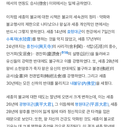
에서의 연등도 승사(僧舍) 이외에서는 일체 금하였다.
이처럼 세종의 불교에 대한 시책은 불교의 세속권의 정리 · 약화와
불교행사의 제한으로 나타났으나 왕실과 세종 개인적인 면에서는
반드시 그렇지 못하였다. 세종 14년에
효령대군
이 한강에서 7일간의
수륙재(水陸齋)
를 행하는 것을 막지 않았고, 세종 17년부터
24년까지는
흥천사(興天寺)
의 사리각(舍利閣) · 석탑(石塔)의 중수,
주16
안거회(安居會) · 경찬회(慶讚會)
의 설행(設行)을 둘러싸고
유신들의 강력한 반대에도 불구하고 이를 강행하였다. 또, 세종 28년에
왕비 소헌왕후가 죽자 왕은 유신의 반대에도 불구하고 불경(佛經)의
금서(金書)와 전경법회(轉經法會)를 강행하였다. 그리고 세종
30년에는 모든 신하의 반대를 물리치고
내불당(內佛堂)
을 세웠다.
세종의 불교에 대한 태도는 말년에 오면서 크게 변하는데, 이는 세종
26년에
광평대군(廣平大君)
, 그 이듬해에
평원대군(平原大君)
, 세종
28년에 왕후를 연이어 잃게 됨에 따라 정신적으로 큰 타격을 입은
때문으로 보인다. 또한, 왕 자신의 건강도 악화된 것도 세종이 불교로
기우는 데 크게 영향을 주었을 것으로 짐작된다. 이 결과 세종 말년에