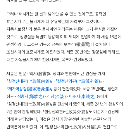
그러나 해시계는 갠 날과 낮에만 쓸 수 있는 것이므로, 공적인
표준시계로는 물시계가 더 유용했는데 자격루가 그것이다.
자동시보장치가 붙은 물시계인 자격루는 세종이 크게 관심을 가졌던
것으로, 장영실을 특별히 등용해 이의 제작에 전념하게 해 세종 16년에
완성하였다. 그것은 경복궁 남쪽의 보루각(報漏閣)에 설치되어
조선시대의 표준시계로 이용하였다. 세종 20년에는 장영실에 의해 또
다른 자동물시계이며 천상시계인 옥루가 완성되었다.
세종은 천문 · 역서(曆書)의 정리와 편찬에도 큰 관심을 가져
『칠정산내편(七政算內篇)』
·
『칠정산외편(七政算外篇)』
·
『제가역상집(諸家曆象集)』
등이 편찬되었다. 세종 15년에는 정인지 ·
정초 ·
정흠지(鄭欽之)
·
김담(金淡)
·
이순지(李純之)
등에게
『칠정산내편(七政算內篇)』을 편찬하게 했으며, 세종 24년에 완성되어
2년 만에 간행되었다. 『칠정산외편(七政算外篇)』도 이순지 · 김담에
의해 편찬되었는데, 이것은 당시 가장 완전한 이슬람 천문학서의
번역본이라 하겠다. 이 『칠정산내외편(七政算內外篇)』의 편찬으로