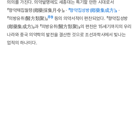
의의를 가진다. 의약발명에도 세종대는 특기할 만한 시대로서
『향약채집월령(鄕藥採集月令)』 ·
『향약집성방(鄕藥集成方)』
·
주9
『의방유취(醫方類聚)』
등의 의약서적이 편찬되었다. 『향약집성방
(鄕藥集成方)』과 『의방유취(醫方類聚)』의 편찬은 15세기까지의 우리
나라와 중국 의약학의 발전을 결산한 것으로 조선과학사에서 빛나는
업적의 하나이다.