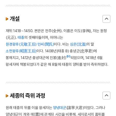
개설
재위 1418∼1450. 본관은 전주(全州). 이름은 이도(李祹), 자는 원정
(元正).
태종
의 셋째아들이며, 어머니는
원경왕후(元敬王后) 민씨(閔氏)
이다. 비는
심온(沈溫)
의 딸
소헌왕후(昭憲王后)
이다. 1408년(태종 8) 충녕군(忠寧君)에
주1
봉해지고, 1412년 충녕대군에 진봉(進封)
되었으며, 1418년 6월
왕세자에 책봉되었다가 같은 해 8월에 태종의 양위를 받아 즉위하였다.
세종의 즉위 과정
원래 태종의 뒤를 이을 왕세자는
양녕대군
(讓寧大君)이었다. 그러나
양녕대군이 개와 매[鷹]에 관계된 사건을 비롯해, 세자로서의 품위를