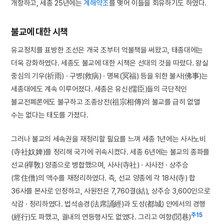
개항하고, 세종 25년에는
계해약조
를 맺어 이들을 회유하기도 하였다.
불교에 대한 시책
유교정치를 표방한 조선은 개국 초부터 억불책을 써왔고, 태종대에는
더욱 강화하였다. 세종도 불교에 대한 시책은 선대의 것을 따랐다. 왕실
중심의 기우(祈雨) · 구병(救病) · 명복(冥福) 등을 위한 불사(佛事)는
세종대에도 계속 이루어졌다. 세종은 유신(儒臣)들의 극단적인
불교전폐론에도 불구하고 조종상전(祖宗相傳)의 불교를 급히 없앨
수는 없다는 태도를 가졌다.
그러나 불교의 세속권을 재정리할 필요를 느껴 세종 1년에는 사사노비
(寺社奴婢)를 정리해 국가에 귀속시켰다. 세종 6년에는 불교의 종파를
선교(禪敎) 양종으로 병합했으며, 사사(寺社) · 사사전 · 상주승
(常住僧)의 액수를 재정리하였다. 즉, 선교 양종에 각 18사(寺) 합
36사를 본사로 인정하고, 사원전은 7,760결(結), 상주승 3,600인으로
삭감 · 정리하였다. 법석송경(法席誦經)과 도성(都城) 안에서의 경행
주15
(經行)도 파했고, 궐내의 연등행사도 없앴다. 그리고 여항(閭巷)