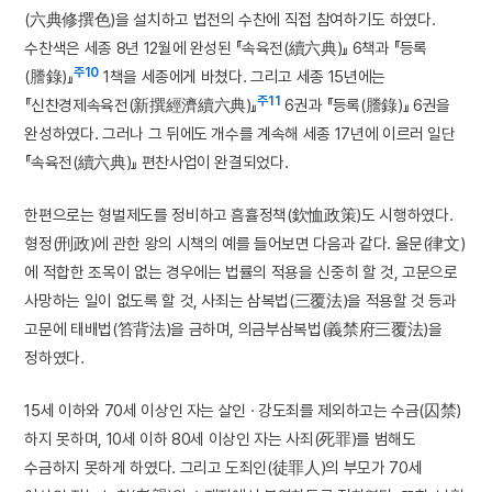
(六典修撰色)을 설치하고 법전의 수찬에 직접 참여하기도 하였다.
수찬색은 세종 8년 12월에 완성된 『속육전(續六典)』 6책과 『등록
주10
(謄錄)』
1책을 세종에게 바쳤다. 그리고 세종 15년에는
주11
『신찬경제속육전(新撰經濟續六典)』
6권과 『등록(謄錄)』 6권을
완성하였다. 그러나 그 뒤에도 개수를 계속해 세종 17년에 이르러 일단
『속육전(續六典)』 편찬사업이 완결되었다.
한편으로는 형벌제도를 정비하고 흠휼정책(欽恤政策)도 시행하였다.
형정(刑政)에 관한 왕의 시책의 예를 들어보면 다음과 같다. 율문(律文)
에 적합한 조목이 없는 경우에는 법률의 적용을 신중히 할 것, 고문으로
사망하는 일이 없도록 할 것, 사죄는 삼복법(三覆法)을 적용할 것 등과
고문에 태배법(笞背法)을 금하며, 의금부삼복법(義禁府三覆法)을
정하였다.
15세 이하와 70세 이상인 자는 살인 · 강도죄를 제외하고는 수금(囚禁)
하지 못하며, 10세 이하 80세 이상인 자는 사죄(死罪)를 범해도
수금하지 못하게 하였다. 그리고 도죄인(徒罪人)의 부모가 70세