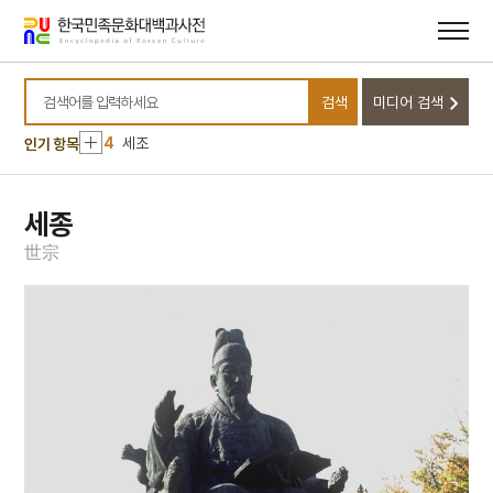
메뉴
본문
1
금성대군
바로가기
바로가기
2
명빈묘
3
일제강점기
검색
미디어 검색
검색어를 입력하세요
4
세조
인기 항목
5
장안사
6
설악산 오세암
세종
7
3·1독립선언서
世
宗
8
김문기
9
김소월
10
동명왕편
1
금성대군
2
명빈묘
3
일제강점기
4
세조
5
장안사