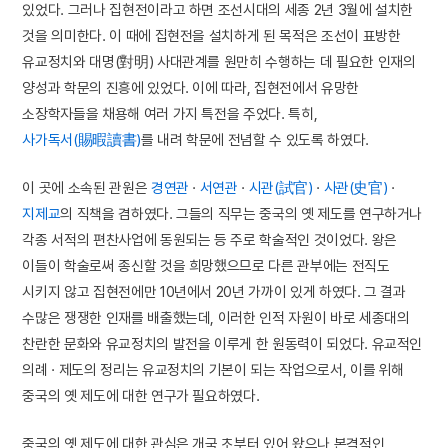
있었다. 그러나 집현전이라고 하면 조선시대의 세종 2년 3월에 설치한
것을 의미한다. 이 때에 집현전을 설치하게 된 목적은 조선이 표방한
유교정치와 대명(對明) 사대관계를 원만히 수행하는 데 필요한 인재의
양성과 학문의 진흥에 있었다. 이에 따라, 집현전에서 유망한
소장학자들을 채용해 여러 가지 특전을 주었다. 특히,
사가독서(賜暇讀書)
를 내려 학문에 전념할 수 있도록 하였다.
이 곳에 소속된 관원은
경연관
·
서연관
·
시관(試官)
·
사관(史官)
·
지제교
의 직책을 겸하였다. 그들의 직무는 중국의 옛 제도를 연구하거나
각종 서적의 편찬사업에 동원되는 등 주로 학술적인 것이었다. 왕은
이들이 학술로써 종신할 것을 희망했으므로 다른 관부에는 전직도
시키지 않고 집현전에만 10년에서 20년 가까이 있게 하였다. 그 결과
수많은 쟁쟁한 인재를 배출했는데, 이러한 인적 자원이 바로 세종대의
찬란한 문화와 유교정치의 발전을 이루게 한 원동력이 되었다. 유교적인
의례 · 제도의 정리는 유교정치의 기본이 되는 작업으로서, 이를 위해
중국의 옛 제도에 대한 연구가 필요하였다.
중국의 옛 제도에 대한 관심은 개국 초부터 있어 왔으나 본격적인