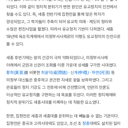
되었다. 이와 같이 정치적 분위기가 변한 원인은 유교정치의 진전에서
찾을 수도 있다. 즉, 세종 전반기에 집현전을 통해 많은 학자가
양성되었고, 그 학자들이 주축이 되어 유교적 의례 · 제도의 정리와
수많은 편찬사업을 펼쳤다. 따라서 유교정치 기반이 다져졌다. 세종
18년에 육조직계제에서 의정부서사제로의 이행도 유교정치의 진전으로
볼 수 있다.
세종 후반기에는 왕의 건강이 극히 악화되었으나, 의정부서사제
아래에서 군권과 신권이 조화를 이룬 가운데 성세를 구가한 시대였다.
황희(黃喜)
를 비롯한
최윤덕(崔潤德)
·
신개(申槪)
·
하연(河演)
등
의정부 대신들은 중후하고 온건한 자세로 왕을 보좌하였다. 그리고
관료들의 정치 기강도 그 전후에 비해 건전했으며, 언관의 언론도
이상적인 유교정치를 구현하는 데 목표를 두었다. 이러한 정치체제와
정치적 분위기도 세종시대를 이룩하는 데 작용한 요소였다.
한편, 집현전은 세종과 세종대를 운위하는 데 빼놓을 수 없는 기관이다.
집현전은 중국과 고려시대에도 있었고, 조선 초
정종
대에도 설치된 일이