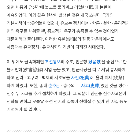
오면 세종과 유신간에 불교를 둘러싸고 격렬한 대립과 논란이
계속되었다. 이와 같은 현상이 발생한 것은 개국 초부터 국가의
기본시책이 숭유억불이었으나, 유교는 정치이념 · 학문 · 철학 · 윤리적인
면의 욕구를 채워줄 뿐, 종교적인 욕구가 충족될 수 없는 것이었기
때문이라고 풀이된다. 이러한 유불(儒佛)의 갈등 가운데에서도
세종대는 유교정치 · 유교사회의 기반이 다져진 시대였다.
이 밖에도 금속화폐인
조선통보
의 주조, 언문청(
정음청
)을 중심으로 한
불서언해(佛書諺解) 사업 등을 폈고, 단군사당을 따로 세워 봉사하게
하고 신라 · 고구려 · 백제의 시조묘를
사전(祀典)
에 올려 치제(致祭)
하게 하였다. 또한, 종래
춘추관
· 충주의 두
사고(史庫)
였던 것을 성주 ·
전주 두 사고를 추가 설치하게 하였다. 그 덕분에 임란중 전주사고본이
전화를 면하고 오늘날 조선 전기의 실록이 전해질 수 있게 한 사실 등도
기억해야 될 일이다.