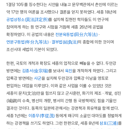
1결당 10두를 징수한다는 시안을 내놓고 문무백관에서 촌민에 이르는
약 17만 명의 여론을 조사했으나 결론을 얻지 못하였다. 세종 18년에
공법상정소(貢法詳定所)
를 설치해 집현전 학자들도 이 연구에
참여하게 하는 등 연구와 시험을 거듭해 세종 26년에 공법을
확정하였다. 이 공법의 내용은
전분육등법(田分六等法)
·
연분구등법(年分九等法)
·
결부법(結負法)
의 종합에 의한 것이며
조선시대 세법의 기본이 되었다.
한편, 국토의 개척과 확장도 세종의 업적으로 빼놓을 수 없다. 두만강
방면에는
김종서(金宗瑞)
를 보내서
육진
을 개척하게 하였다. 그리고
압록강 방면에는
사군
을 설치해 두만강과 압록강 이남을 영토로
편입하는 대업을 이루었다. 이와 같은 사업을 이룰 수 있었던 것은
세종이 문치(文治)만을 힘쓰지 않고 군사훈련, 화기의 제조 · 개발, 성진
(城鎭)의 수축, 병선의 개량, 병서의 간행 등 국방책에도 힘을 기울인
결과인 것이다. 동쪽의 일본에 관해서는 강경책과 회유책을 함께 썼다.
세종 1년에는
이종무(李從茂)
등에게 왜구의 소굴인 대마도를 정벌하게
하는 강경책을 쓰기도 하였다. 그런 한편으로, 세종 8년에
삼포(三浦)
를