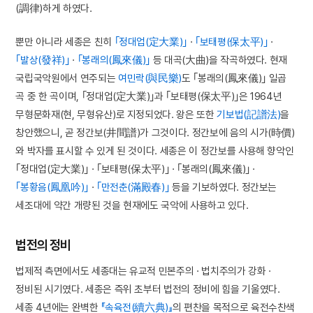
(調律)하게 하였다.
뿐만 아니라 세종은 친히
｢정대업(定大業)｣
·
｢보태평(保太平)｣
·
｢발상(發祥)｣
·
｢봉래의(鳳來儀)｣
등 대곡(大曲)을 작곡하였다. 현재
국립국악원에서 연주되는
여민락(與民樂)
도 ｢봉래의(鳳來儀)｣ 일곱
곡 중 한 곡이며, ｢정대업(定大業)｣과 ｢보태평(保太平)｣은 1964년
무형문화재(현, 무형유산)로 지정되었다. 왕은 또한
기보법(記譜法)
을
창안했으니, 곧 정간보(井間譜)가 그것이다. 정간보에 음의 시가(時價)
와 박자를 표시할 수 있게 된 것이다. 세종은 이 정간보를 사용해 향악인
｢정대업(定大業)｣ · ｢보태평(保太平)｣ · ｢봉래의(鳳來儀)｣ ·
｢봉황음(鳳凰吟)｣
·
｢만전춘(滿殿春)｣
등을 기보하였다. 정간보는
세조대에 약간 개량된 것을 현재에도 국악에 사용하고 있다.
법전의 정비
법제적 측면에서도 세종대는 유교적 민본주의 · 법치주의가 강화 ·
정비된 시기였다. 세종은 즉위 초부터 법전의 정비에 힘을 기울였다.
세종 4년에는 완벽한
『속육전(續六典)』
의 편찬을 목적으로 육전수찬색