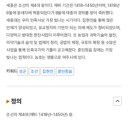
세종은 조선의 제4대 왕이다. 재위 기간은 1418~1450년이며, 1418년
6월에 왕세자에 책봉되었다가 8월에 태종의 양위를 받아 즉위했다.
세종대는 우리 민족사상 가장 빛나는 시기이다. 집현전을 통해 많은
인재가 양성되었고, 유교정치의 기반이 되는 의례·제도가 정비되었으며,
다양하고 방대한 편찬사업이 이루어졌다. 또 농업과 과학기술의 발전,
의약기술과 음악 및 법제의 정리, 공법의 제정, 국토의 확장 등 수많은
사업을 통해 민족국가의 기틀이 공고해졌다. 훈민정음 창제는 가장
빛나는 업적이다. 능호는 영릉으로 여주시에 있다.
키워드
성군
조선
집현전
훈민정음
정의
조선의 제4대(재위: 1418년~1450년) 왕.