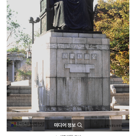
6
설악산 오세암
7
3·1독립선언서
8
김문기
9
김소월
10
동명왕편
미디어 정보