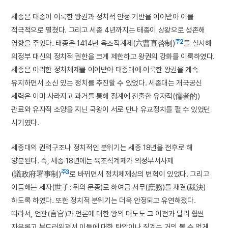
세종은 태종이 이룩한 왕권과 정치적 안정 기반을 이어받아 이를
적극적으로 펼쳤다. 그리고 세종 4년까지는 태종이 상왕으로 생존해
주2
영향을 주었다. 태종은 1414년 육조직계제(六曹直啓制)
를 실시해
의정부 대신의 정치적 권한을 크게 제한하고 왕권의 강화를 이룩하였다.
세종은 이러한 정치체제를 이어받아 태종대에 이룩한 왕권을 계속
유지하면서 소신 있는 정치를 추진할 수 있었다. 세종대는 개국공신
세력은 이미 사라지고 과거를 통해 정계에 진출한 유자적(儒者的)
관료와 유자적 소양을 지닌 국왕이 서로 만나 유교정치를 펼 수 있었던
시기였다.
세종대의 권력구조나 정치적인 분위기는 세종 18년을 전후로 해
양분된다. 즉, 세종 18년에는 육조직계제가 의정부서사제
주3
(議政府署事制)
로 바뀌면서 정치체제상의 변혁이 있었다. 그리고
이듬해는 세자(世子: 뒤의 문종)로 하여금 서무(庶務)를 재결(裁決)
하도록 하였다. 또한 정치적 분위기는 더욱 안정되고 유연해졌다.
따라서, 언관(言官)과 언론에 대한 왕의 태도도 그 이전과 달리 훨씬
자유롭고 부드러워져서 이들에 대한 탄압이나 징계는 거의 볼 수 없게