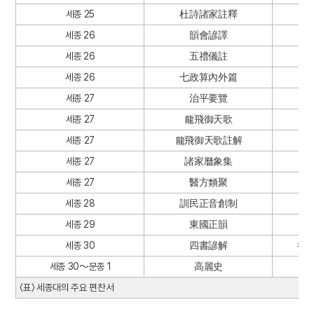
세종 25
杜詩諸家註釋
세종 26
韻會諺譯
세종 26
五禮儀註
세종 26
七政算內外篇
세종 27
治平要覽
세종 27
龍飛御天歌
세종 27
龍飛御天歌註解
세종 27
諸家曆象集
세종 27
醫方類聚
세종 28
訓民正音創制
세종 29
東國正韻
세종 30
四書諺解
유교
세종 30～문종 1
高麗史
〈표〉 세종대의 주요 편찬서