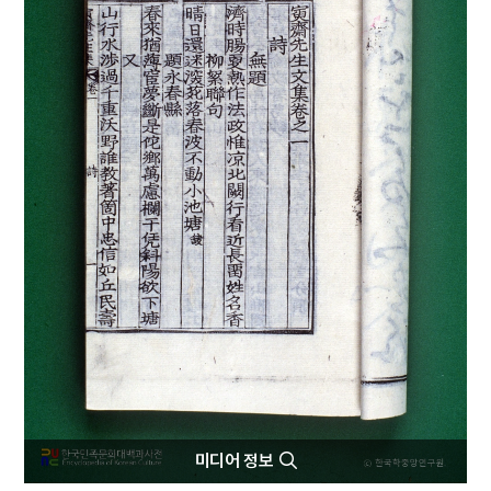
5
국민교육헌장
6
권근
7
근정훈장
8
김화경
9
동명성왕
10
비담의 난
미디어 정보