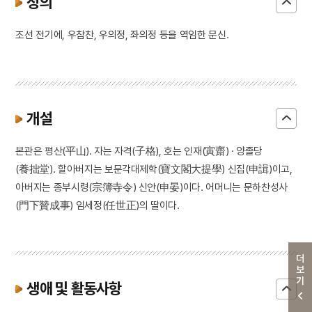
정의
조선 전기에, 우참찬, 우의정, 좌의정 등을 역임한 문신.
개설
본관은 평산(平山). 자는 자격(子格), 호는 인재(寅齋) · 양졸당
(養拙堂). 할아버지는 보문각대제학(寶文閣大提學) 신집(申諿)이고,
아버지는 종부시령(宗簿寺令) 신안(申晏)이다. 어머니는 문하찬성사
(門下贊成事) 임세정(任世正)의 딸이다.
더보기
생애 및 활동사항