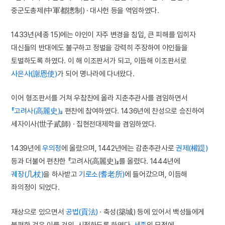
중군도총제(中軍都摠制) · 대사헌 등을 역임하였다.
1433년(세종 15)에는 야인이 자주 변경을 침입, 큰 피해를 입히자
대신들의 반대에도 불구하고 정벌을 강력히 주장하여 야인들을
토벌하도록 하였다. 이 해 이조판서가 되고, 이듬해 이조판서로
사은사(謝恩使)
가 되어 명나라에 다녀왔다.
이어 형조판서를 거쳐 우참찬에 올라 지춘추관사를 겸임하면서
『고려사(高麗史)』
편찬에 참여하였다. 1436년에 찬성으로 승진하여
세자이사(世子貳師) · 집현전대제학을 겸임하였다.
1439년에
우의정
에 올랐으며, 1442년에는 감춘추관사로
권제(權踶)
등과 더불어 편찬한 『고려사(高麗史)』를 올렸다. 1444년에
궤장(几杖)
을 하사받고
기로소(耆老所)
에 들어갔으며, 이듬해
좌의정이 되었다.
재상으로 있으면서
공법(貢法)
· 축성(築城) 등에 있어서 백성들에게
불편한 것은 이를 건의, 시정하도록 하였다.
세종
의 묘정에