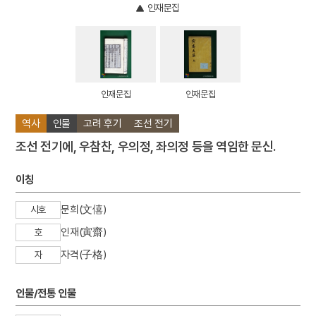
인재문집
인재문집
인재문집
역사
인물
고려 후기
조선 전기
조선 전기에, 우참찬, 우의정, 좌의정 등을 역임한 문신.
이칭
문희(文僖)
시호
인재(寅齋)
호
자격(子格)
자
인물/전통 인물