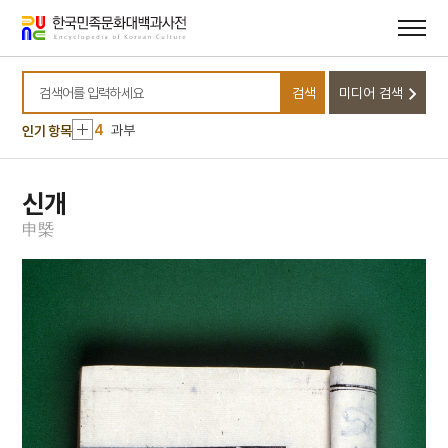
10
비담의 난
메뉴
본문
바로가기
바로가기
1
병자일기
2
가미소요산
검색
미디어 검색
3
고향
검색어를 입력하세요
4
과부
인기 항목
5
국민교육헌장
6
권근
신개
7
근정훈장
申
槩
8
김화경
9
동명성왕
10
비담의 난
1
병자일기
2
가미소요산
3
고향
4
과부