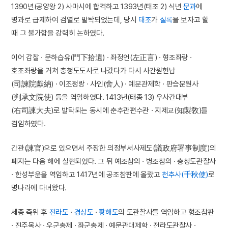
1390년(공양왕 2) 사마시에 합격하고 1393년(태조 2) 식년
문과
에
병과로 급제하여 검열로 발탁되었는데, 당시
태조
가
실록
을 보자고 할
때 그 불가함을 강력히 논하였다.
이어 감찰 · 문하습유(門下拾遺) · 좌정언(左正言) · 형조좌랑 ·
호조좌랑을 거쳐 충청도도사로 나갔다가 다시 사간원헌납
(司諫院獻納) · 이조정랑 · 사인(舍人) · 예문관제학 · 판승문원사
(判承文院使) 등을 역임하였다. 1413년(태종 13) 우사간대부
(右司諫大夫)로 발탁되는 동시에 춘추관편수관 · 지제교(知製敎)를
겸임하였다.
간관(諫官)으로 있으면서 주장한 의정부서사제도(議政府署事制度)의
폐지는 다음 해에 실현되었다. 그 뒤 예조참의 · 병조참의 · 충청도관찰사
· 한성부윤을 역임하고 1417년에 공조참판에 올랐고
천추사(千秋使)
로
명나라에 다녀왔다.
세종 즉위 후
전라도
·
경상도
·
황해도
의 도관찰사를 역임하고 형조참판
· 진주목사 · 우군총제 · 좌군총제 · 예문관대제학 · 전라도관찰사 ·