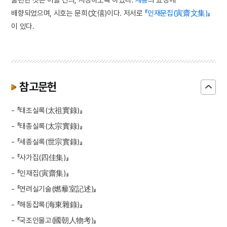
배향되었으며, 시호는 문희(文僖)이다. 저서로
『인재문집(寅齋文集)』
이 있다.
참고문헌
- 『태조실록(太祖實錄)』
- 『태종실록(太宗實錄)』
- 『세종실록(世宗實錄)』
- 『사가집(四佳集)』
- 『인재집(寅齋集)』
- 『연려실기술(燃藜室記述)』
- 『해동잡록(海東雜錄)』
- 『국조인물고(國朝人物考)』