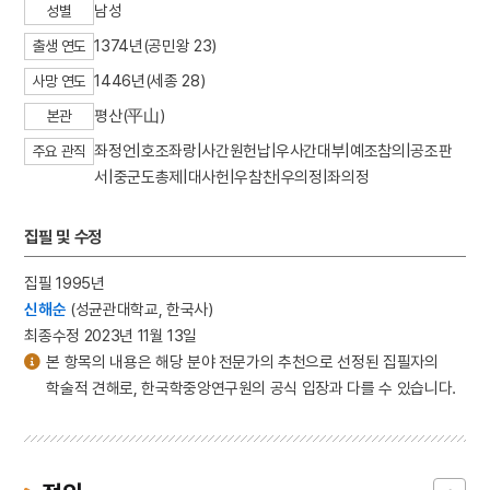
남성
성별
1374년(공민왕 23)
출생 연도
1446년(세종 28)
사망 연도
평산(平山)
본관
좌정언|호조좌랑|사간원헌납|우사간대부|예조참의|공조판
주요 관직
서|중군도총제|대사헌|우참찬|우의정|좌의정
집필 및 수정
집필 1995년
신해순
(성균관대학교, 한국사)
최종수정 2023년 11월 13일
본 항목의 내용은 해당 분야 전문가의 추천으로 선정된 집필자의
학술적 견해로, 한국학중앙연구원의 공식 입장과 다를 수 있습니다.