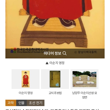
미디어 정보
이순지 영정
이순지 영정
교식추보법
남양주 이순지선생 묘
정면
과학
인물
조선 전기