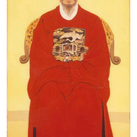
4
이황
5
세종
6
연평해전
7
고향
8
꿀벌
9
만파식적 설화
10
민족종교