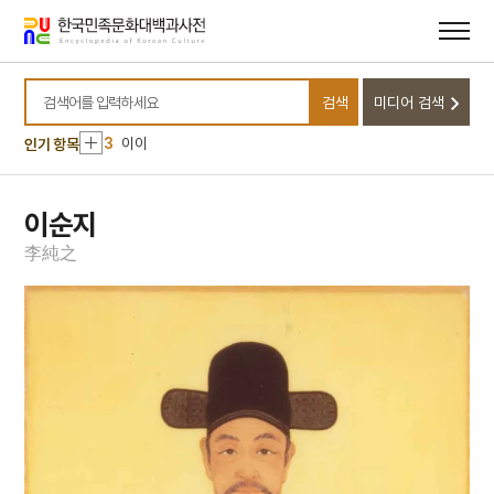
메뉴
본문
바로가기
바로가기
10
민족종교
1
금성대군
검색
미디어 검색
2
세조
검색어를 입력하세요
3
이이
인기 항목
4
이황
5
세종
이순지
6
연평해전
李
純
之
7
고향
8
꿀벌
9
만파식적 설화
10
민족종교
1
금성대군
2
세조
3
이이