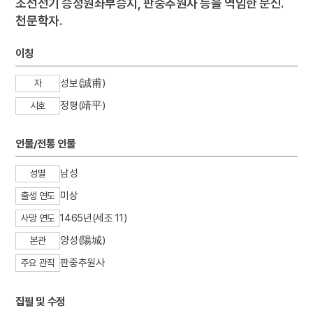
조선전기 승정원좌부승지, 판중추원사 등을 역임한 문신.
천문학자.
이칭
성보(誠甫)
자
정평(靖平)
시호
인물/전통 인물
남성
성별
미상
출생 연도
1465년(세조 11)
사망 연도
양성(陽城)
본관
판중추원사
주요 관직
집필 및 수정