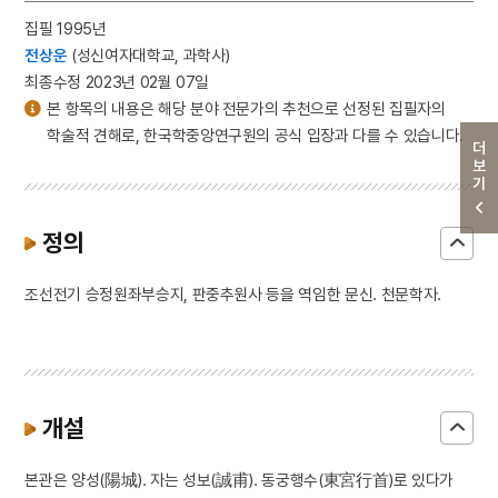
집필 1995년
전상운
(성신여자대학교, 과학사)
최종수정 2023년 02월 07일
본 항목의 내용은 해당 분야 전문가의 추천으로 선정된 집필자의
학술적 견해로, 한국학중앙연구원의 공식 입장과 다를 수 있습니다.
더보기
정의
조선전기 승정원좌부승지, 판중추원사 등을 역임한 문신. 천문학자.
개설
본관은 양성(陽城). 자는 성보(誠甫). 동궁행수(東宮行首)로 있다가