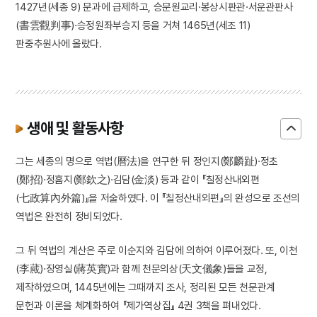
1427년(세종 9) 문과에 급제하고, 승문원교리·봉상시판관·서운관판사
(書雲觀判事)·승정원좌부승지 등을 거쳐 1465년(세조 11)
판중추원사에 올랐다.
생애 및 활동사항
그는 세종의 명으로 역법(曆法)을 연구한 뒤 정인지(鄭麟趾)·정초
(鄭招)·정흠지(鄭欽之)·김담(金淡) 등과 같이 『칠정산내외편
(七政算內外篇)』을 저술하였다. 이 『칠정산내외편』의 완성으로 조선의
역법은 완전히 정비되었다.
그 뒤 역법의 계산은 주로 이순지와 김담에 의하여 이루어졌다. 또, 이천
(李蕆)·장영실(蔣英實)과 함께 천문의상(天文儀象)들을 교정,
제작하였으며, 1445년에는 그때까지 조사, 정리된 모든 천문관계
문헌과 이론을 체계화하여 『제가역상집』 4권 3책을 펴내었다.