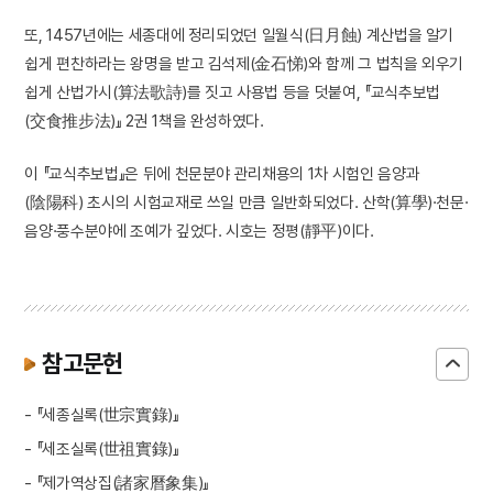
또, 1457년에는 세종대에 정리되었던 일월식(日月蝕) 계산법을 알기
쉽게 편찬하라는 왕명을 받고 김석제(金石悌)와 함께 그 법칙을 외우기
쉽게 산법가시(算法歌詩)를 짓고 사용법 등을 덧붙여, 『교식추보법
(交食推步法)』 2권 1책을 완성하였다.
이 『교식추보법』은 뒤에 천문분야 관리채용의 1차 시험인 음양과
(陰陽科) 초시의 시험교재로 쓰일 만큼 일반화되었다. 산학(算學)·천문·
음양·풍수분야에 조예가 깊었다. 시호는 정평(靜平)이다.
참고문헌
- 『세종실록(世宗實錄)』
- 『세조실록(世祖實錄)』
- 『제가역상집(諸家曆象集)』