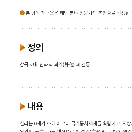
본 항목의 내용은 해당 분야 전문가의 추천으로 선정된
정의
삼국시대, 신라의 외위(外位)의 관등.
내용
신라는 6세기 초에 이르러 국가통치체제를 확립하고, 지방
왕경인(王京人)을 대상으로 한 경위(京位)에 비하여 외위