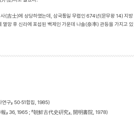
(吉士)에 상당하였는데, 삼국통일 무렵인 674년(문무왕 14) 지
 멸망 후 신라에 포섭된 백제인 가운데 나솔(奈率) 관등을 가지고 
』 50·51합집, 1985)
6, 1965 ; 『朝鮮古代史硏究』, 開明書院, 1978)