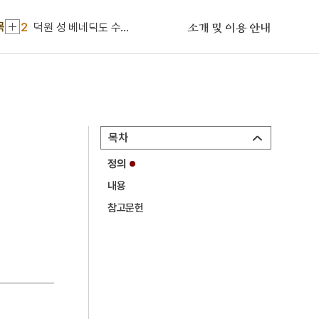
1
금성대군
목
2
덕원 성 베네딕도 수도원
소개 및 이용 안내
3
상록수부대
4
세조
5
길상도
6
사의 찬미
목차
7
성종
정의
8
신동엽
내용
9
외환위기
참고문헌
10
윤봉길
1
금성대군
2
덕원 성 베네딕도 수도원
3
상록수부대