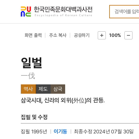
메뉴
본문
바로가기
바로가기
화면 출력
주소 복사
공유하기
100%
일벌
一伐
역사
제도
삼국
삼국시대, 신라의 외위(外位)의 관등.
집필 및 수정
집필 1995년
이기동
최종수정 2024년 07월 30일