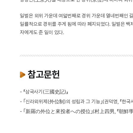
일벌은 외위 가운데 여덟번째로 경위 가운데 열네번째인 길사
일률적으로 경위를 주게 됨에 따라 폐지되었다. 일벌은 백제
자에게도 준 일이 있다.
참고문헌
- 『삼국사기(三國史記)』
- ｢신라외위제(外位制)의 성립과 그 기능｣(권덕영, 『한국사연구
- ｢新羅の外位と來投者への授位｣(村上四男, 『朝鮮學報』 3