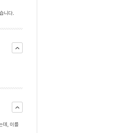
4
세조
습니다.
5
길상도
6
사의 찬미
7
성종
8
신동엽
9
외환위기
10
윤봉길
는데, 이를