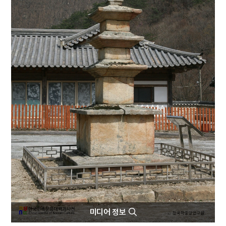
5
채문식
6
청산별곡
7
강화도조약
8
교우촌
9
금성대군
10
대학연의
미디어 정보