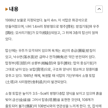
내용
1999년 보물로 지정되었다. 높이 4m. 이 석탑은 화강석으로
만들어졌으며, 너비 1.4m의 정방형으로 탱주[撑柱: 받침기둥]와 우주
[隅柱: 모서리기둥]가 모각(模刻)되었고, 그 위에 3층의 탑신이 얹혀
있다.
탑신에는 우주가 모각되어 있으며 옥개는 4단의 층급(層級)받침이
있고, 낙수면(落水面)은 급하나 전각(轉角)은 약간 반전되어 있다.
탑정부(塔頂部)의 상륜부(相輪部)와 찰주[擦柱: 탑의 중심기둥]가
그대로 남아 있는 보탑(寶塔)으로, 구조와 양식이 정교하고 장중미를
갖추고 있다. 1981년 해체, 복원할 때 석탑의 기단부에서 소형 토탑
(土塔)과 사리함편(舍利函片)이 발견되었다.
소형 토탑은 높이가 3.5∼5㎝의 방형다층탑 양식을 보이고 있으며 흙을
빚어 금선(金線)을 그어서 탑층(塔層)을 표현한 것인데, 108개가
출토되어 불가(佛家)의 108번뇌와의 연관성을 느끼게 한다. 또, 잡석에