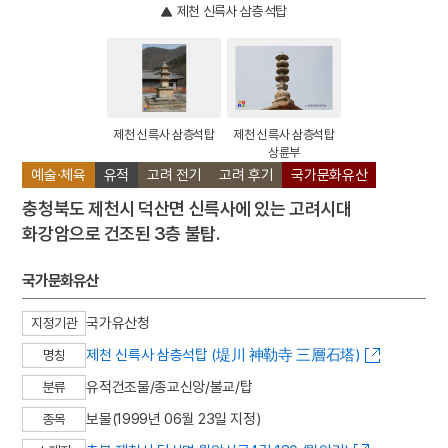
제천 신륵사 삼층석탑
제천 신륵사 삼층석탑
제천 신륵사 삼층석탑
상륜부
예술·체육
유적
고려 전기
고려 후기
국가문화유산
충청북도 제천시 덕산면 신륵사에 있는 고려시대
화강암으로 건조된 3층 불탑.
국가문화유산
국가유산청
지정기관
제천 신륵사 삼층석탑 (堤川 神勒寺 三層石塔)
명칭
유적건조물/종교신앙/불교/탑
분류
보물(1999년 06월 23일 지정)
종목