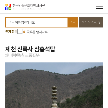
10
대학연의
메뉴
본문
바로가기
바로가기
1
오산전투
2
윤상원
검색
미디어 검색
3
고분벽화
검색어를 입력하세요
4
국우동 탱자나무
인기 항목
5
채문식
6
청산별곡
제천 신륵사 삼층석탑
7
강화도조약
堤
川
神
勒
寺
三
層
石
塔
8
교우촌
9
금성대군
10
대학연의
1
오산전투
2
윤상원
3
고분벽화
4
국우동 탱자나무