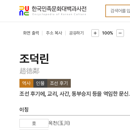
메뉴
본문
바로가기
바로가기
화면 출력
주소 복사
공유하기
100%
조덕린
趙德鄰
역사
인물
조선 후기
조선 후기에, 교리, 사간, 동부승지 등을 역임한 문신.
이칭
옥천(玉川)
호