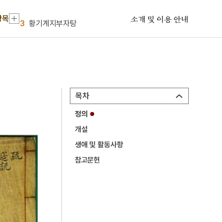
2
세조
항목
3
황기계지부자탕
소개 및 이용 안내
4
영지
5
김령
6
도롱뇽
7
건원중보
목차
8
구례 연곡사 북 승탑
정의
9
사단칠정
개설
10
산유화
생애 및 활동사항
1
금성대군
참고문헌
2
세조
3
황기계지부자탕
4
영지