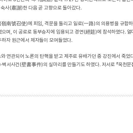
숙사(肅謝)한 다음 곧 고향으로 돌아갔다.
사(嶺南號召使)에 피임, 격문을 돌리고 일로(一路)의 의용병을 규합
으며, 이 공로로 동부승지에 임용되고 경연(經筵)에 참석하였다. 얼
두하자 원근에서 제자들이 모여들었다.
 소와 연관되어 노론의 탄핵을 받고 제주로 유배가던 중 강진에서 죽었다
)·벽서사건(壁書事件)의 실마리를 만들기도 하였다. 저서로 『옥천문