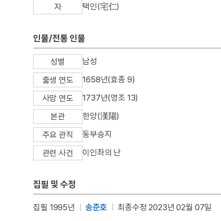
택인(宅仁)
자
인물/전통 인물
남성
성별
1658년(효종 9)
출생 연도
1737년(영조 13)
사망 연도
한양(漢陽)
본관
동부승지
주요 관직
이인좌의 난
관련 사건
집필 및 수정
집필 1995년
송준호
최종수정 2023년 02월 07일