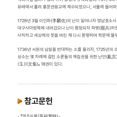
유배에서 풀려 홍문관응교에 제수되었으나, 서울에 들어와 
1728년 3월 이인좌(李麟佐)의 난이 일어나자 영남호소
대구사마방목에 내려갔으나 난이 평정되자 파병(罷兵)하였
사직하고 세상에의 뜻을 버린 채 다시 환향하여 학문에 몰
1736년 서원의 남설을 반대하는 소를 올리자, 1725년의
상소는 몇 차례에 걸친 소론들의 재집권을 위한 난언(亂言
(玉川文集)』 18권이 있다.
참고문헌
- 『영조실록(英祖實錄)』