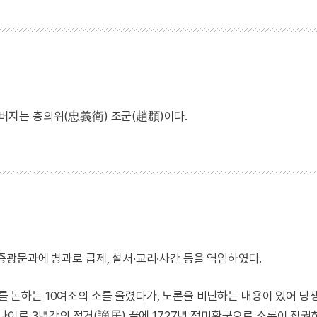
 아버지는 충의위(忠義衛) 조군(趙頵)이다.
년 증광문과에 병과로 급제, 설서·교리·사간 등을 역임하였다.
해를 논하는 10여조의 소를 올렸다가, 노론을 비난하는 내용이 있어 당
나이로 3년간의 적거(謫居) 끝에 1727년 정미환국으로 소론이 집권