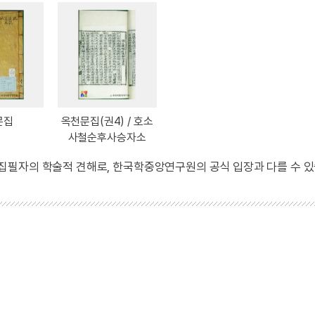
문집
옥천문집(권4) / 호소
사철순후사승자소
 집필자의 학술적 견해로, 한국학중앙연구원의 공식 입장과 다를 수 있