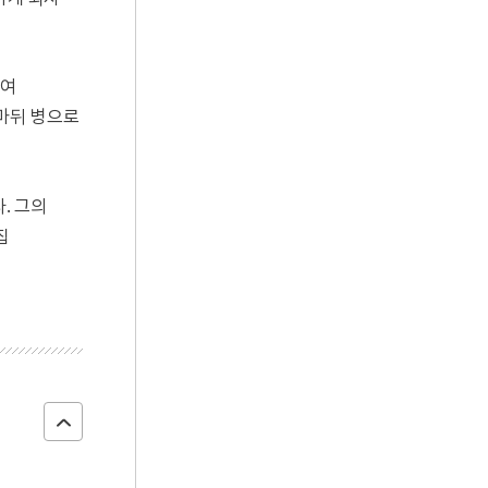
하여
마뒤 병으로
. 그의
집