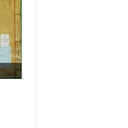
5
김령
6
도롱뇽
7
건원중보
8
구례 연곡사 북 승탑
9
사단칠정
10
산유화