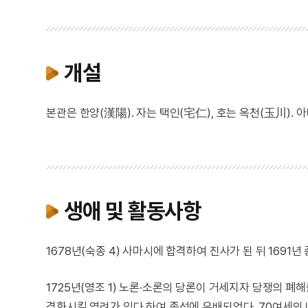
개설
본관은 한양(漢陽). 자는 택인(宅仁), 호는 옥천(玉川).
생애 및 활동사항
1678년(숙종 4) 사마시에 합격하여 진사가 된 뒤 1691
1725년(영조 1) 노론·소론의 당론이 거세지자 당쟁의 폐
격화시킬 염려가 있다 하여 종성에 유배되었다. 70여세의 