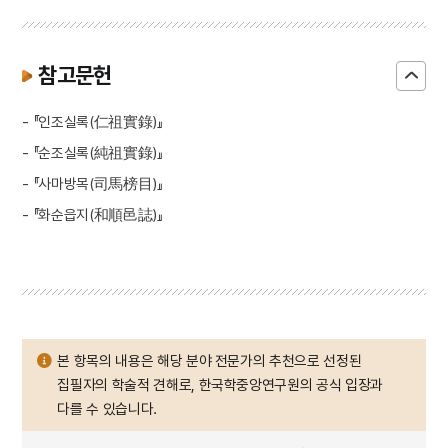
참고문헌
- 『인조실록(仁祖實錄)』
- 『순조실록(純祖實錄)』
- 『사마방목(司馬榜目)』
- 『화순읍지(和順邑誌)』
본 항목의 내용은 해당 분야 전문가의 추천으로 선정된
집필자의 학술적 견해로, 한국학중앙연구원의 공식 입장과
다를 수 있습니다.