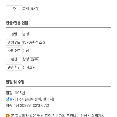
효백(孝伯)
자
인물/전통 인물
남성
성별
1570년(선조 3)
출생 연도
미상
사망 연도
창녕(昌寧)
본관
병자호란
관련 사건
집필 및 수정
집필 1995년
장필기
(국사편찬위원회, 한국사)
최종수정 2023년 02월 07일
본 항목의 내용은 해당 분야 전문가의 추천으로 선정된 집필자의