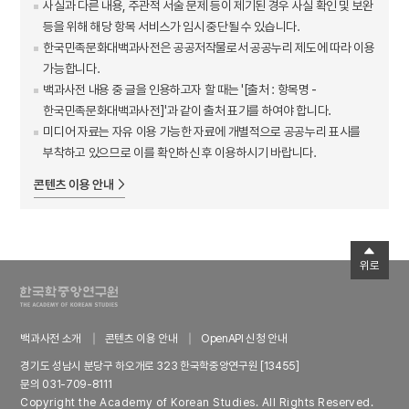
사실과 다른 내용, 주관적 서술 문제 등이 제기된 경우 사실 확인 및 보완
등을 위해 해당 항목 서비스가 임시 중단될 수 있습니다.
한국민족문화대백과사전은 공공저작물로서 공공누리 제도에 따라 이용
가능합니다.
백과사전 내용 중 글을 인용하고자 할 때는 '[출처 : 항목명 -
한국민족문화대백과사전]'과 같이 출처 표기를 하여야 합니다.
미디어 자료는 자유 이용 가능한 자료에 개별적으로 공공누리 표시를
부착하고 있으므로 이를 확인하신 후 이용하시기 바랍니다.
콘텐츠 이용 안내
위로
백과사전 소개
콘텐츠 이용 안내
OpenAPI 신청 안내
경기도 성남시 분당구 하오개로 323 한국학중앙연구원 [13455]
문의 031-709-8111
Copyright the Academy of Korean Studies. All Rights Reserved.