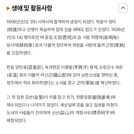
생애 및 활동사항
1606년(선조 39) 사마시에 합격하여 생원이 되었다. 학문이 정미
(精微)하고 언행이 독실하여 집에 있을 때에도 법도가 있었다. 1636년
(인조 14) 병자호란 때 종질 조엽(曺熀)과 읍 사람 최명해(崔鳴海)·
임시태(林時泰) 등과 더불어 창의하여 격문을 사방에 돌려 군량(軍粮)
을 모집하였다.
한림 양만용(梁曼容), 옥과현감 이흥발(李興浡) 형제, 순창군수 최온
(崔薀) 등과 더불어 여산군(礪山郡)에 모여 남한산성을 향하던 중,
청주에서 적과 화의하였다는 소식을 듣고 군려(軍旅)를 해산하였다.
그 뒤 참판 김반(金槃)이 이를 듣고 천거, 헌릉참봉(獻陵參奉)에
제수되었으나 나아가지 않았다. 세상일에 뜻을 끊고 일생을 마쳤다.
도내의 사림들이 건의하여 산산(蒜山)의 역정사우(櫟亭祠宇)에
배향되었다.