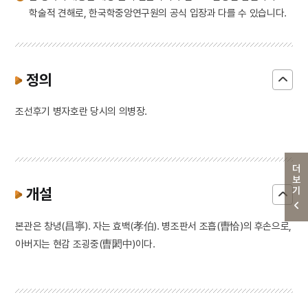
학술적 견해로, 한국학중앙연구원의 공식 입장과 다를 수 있습니다.
정의
조선후기 병자호란 당시의 의병장.
더보기
개설
본관은 창녕(昌寧). 자는 효백(孝伯). 병조판서 조흡(曺恰)의 후손으로,
아버지는 현감 조굉중(曺閎中)이다.