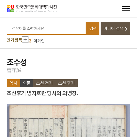
메뉴
본문
바로가기
바로가기
10
금수회의록
1
뎨김
검색
미디어 검색
2
윤기섭
검색어를 입력하세요
3
이거인
인기 항목
4
장한보
5
조선
조수성
6
갑신정변
曺
守
誠
7
공군
역사
인물
조선 전기
조선 후기
8
국조방목
조선후기 병자호란 당시의 의병장.
9
금성대군
10
금수회의록
1
뎨김
2
윤기섭
3
이거인