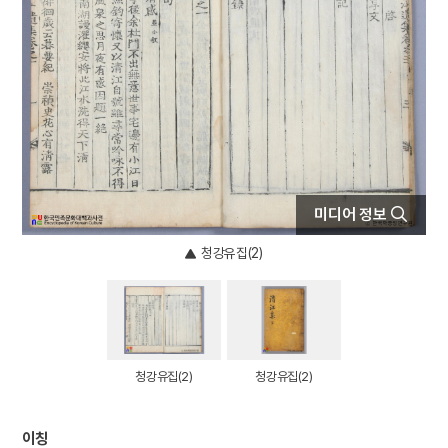
4
장한보
5
조선
6
갑신정변
7
공군
8
국조방목
9
금성대군
10
금수회의록
미디어 정보
청강유집(2)
청강유집(2)
청강유집(2)
이칭