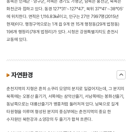
동쪽은 인제군 · 양구군, 서쪽은 경기도 가평군, 남쪽은 홍천군, 북쪽은
화천군과 접하고 있다. 동경 127°31′∼127°47′, 북위 37°41′∼38°05′
에 위치한다. 면적은 1,116.83㎢이고, 인구는 27만 7997명(2015년
현재)이다. 행정구역으로는 1개 읍 9개 면 15개 행정동(29개 법정동)
196개 행정리(78개 법정리)가 있다. 시청은 강원특별자치도 춘천시
교동에 있다.
자연환경
춘천지역의 지형은 흔히 소쿠리 모양의 분지로 일컬어지는데, 그 분지의
북쪽에는 오봉산 줄기가, 서쪽에는 삼악산줄기, 서남쪽에는 봉화산줄기,
동남쪽으로는 대룡산줄기가 병풍처럼 둘러처져 있다. 남북으로 길게
타원형을 이루며 형성된 분지의 중심부에는 춘천지역의 중요 한
수자원인 북한강과 소양강의 두 줄기가 합쳐 흐른다.