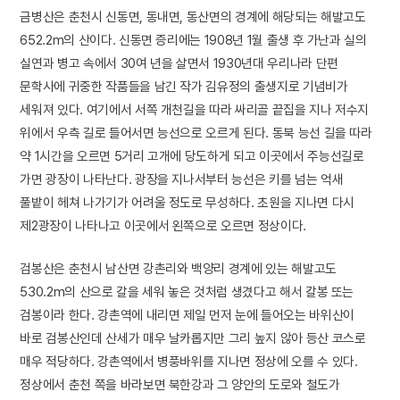
금병산은 춘천시 신동면, 동내면, 동산면의 경계에 해당되는 해발고도
652.2m의 산이다. 신동면 증리에는 1908년 1월 출생 후 가난과 실의
실연과 병고 속에서 30여 년을 살면서 1930년대 우리나라 단편
문학사에 귀중한 작품들을 남긴 작가 김유정의 출생지로 기념비가
세워져 있다. 여기에서 서쪽 개천길을 따라 싸리골 끝집을 지나 저수지
위에서 우측 길로 들어서면 능선으로 오르게 된다. 동북 능선 길을 따라
약 1시간을 오르면 5거리 고개에 당도하게 되고 이곳에서 주능선길로
가면 광장이 나타난다. 광장을 지나서부터 능선은 키를 넘는 억새
풀밭이 헤쳐 나가기가 어려울 정도로 무성하다. 초원을 지나면 다시
제2광장이 나타나고 이곳에서 왼쪽으로 오르면 정상이다.
검봉산은 춘천시 남산면 강촌리와 백양리 경계에 있는 해발고도
530.2m의 산으로 칼을 세워 놓은 것처럼 생겼다고 해서 칼봉 또는
검봉이라 한다. 강촌역에 내리면 제일 먼저 눈에 들어오는 바위산이
바로 검봉산인데 산세가 매우 날카롭지만 그리 높지 않아 등산 코스로
매우 적당하다. 강촌역에서 병풍바위를 지나면 정상에 오를 수 있다.
정상에서 춘천 쪽을 바라보면 북한강과 그 양안의 도로와 철도가