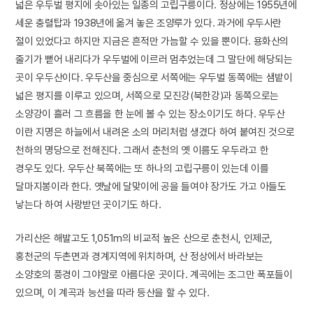
넓은 우두벌 평지에 솟아있는 일종의 고립구릉이다. 정상에는 1955년에
세운 충렬탑과 1938년에 옮겨 놓은 조양루가 있다. 과거에 우두사란
절이 있었다고 하지만 지금은 흔적만 가늠할 수 있을 뿐이다. 용화산의
줄기가 뻗어 내리다가 우두벌에 이르러 멈추었는데 그 말단에 해당되는
곳이 우두산이다. 우두산을 중심으로 서쪽에는 우두벌 동쪽에는 샘밭이
넓은 평지를 이루고 있으며, 서쪽으로 모진강(북한강)과 동쪽으로는
소양강이 흘러 그 흐름을 한 눈에 볼 수 있는 장소이기도 하다. 우두산
이란 지명은 하늘에서 내려온 소의 머리처럼 생겼다 하여 붙여진 것으로
천하의 명당으로 전해진다. 그래서 춘천의 옛 이름도 우두라고 한
경우도 있다. 우두산 북쪽에는 또 하나의 고립구릉이 있는데 이를
달마지봉이라 한다. 옛날에 달맞이에 공을 들여야 장가도 가고 아들도
낳는다 하여 사랑받던 곳이기도 하다.
가리산은 해발고도 1,051m의 비교적 높은 산으로 춘천시, 인제군,
홍천군의 두촌면과 경계지역에 위치하며, 산 정상에서 바라보는
소양호의 풍경이 그야말로 아름다운 곳이다. 계곡에는 조그만 폭포들이
있으며, 이 계곡과 능선을 따라 등산을 할 수 있다.