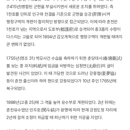
(1415년)병합된 군현을 부설시키면서 새로운 조치를 취하였다. 즉
1천호를 단위로 인구와 전결을 기준으로 군현을 승강(昇降)시켜
행정구역의 개편이 합리적인 방향으로 접근되었다. 이에 따라 춘천은
1천호가 넘는 지역으로서 도호부(都護府)로 승격되어 종3품의 수령이
다스리는 고을로 되어 1894년 갑오개혁으로 행정구역이 개편될 때까지
큰 변화가 없었다.
1755년(영조 31) 역모사건 수습을 축하하기 위한 춘당대시(春塘臺試)
를 보는 중 과지(科紙)에 임금을 비방하는 심정연(沈鼎衍)의 글이
발견된 사건이 있었다. 이 때 가담한 것으로 드러난 강몽협(姜夢協)
등이 춘천 출신이라 하여 현으로 강등되었다가 10년 후인 1765년에
복구되었다.
1888년(고종 25)에 그 격을 높여 유수부로 개편되었다. 2년 뒤에는
춘천유수였던 민두호(閔斗鎬)가 왕명에 따라 현재 강원도청 자리에
2년에 걸쳐 조정이 위급할 때 피난하기 위한 이궁을 지었다.