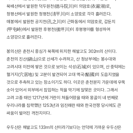
북배산에서 발원한 덕두원천(德斗院川)이 의암호(衣巖湖)로,
청평산에서 발원한 청평천(淸平川)이 소양호로 각각 흘러든다.
매봉에서 발원한 공지천(孔之川)이 근화동에서 의암호로, 갑둔치
(甲屯峙)에서 발원한 후평천(後坪川)이 후평평야를 형성하여
소양강으로 흘러든다.
봉의산은 춘천시 중심가 북쪽에 위치한 해발고도 302m의 산이다.
춘천의 진산(鎭山)으로 산세가 수려하고, 산 정상부에는 봉수대와
고려시대 이전에 쌓은 것으로 보이는 석성(石城)이 있으며, 산 중턱에는
혈거지(穴居地) 및 고분이 발견되어 고대 맥국(貊國)의 도읍지였을
것으로 추측하고 있는 장소이기도 하다. 이곳은 춘천분지 가운데에 우뚝
솟아 있어서 외부에서 침입하는 적을 막기에 알맞은 곳이다. 그래서
고려 고종 때인 1217년에 거란이 쳐들어왔을 때와 몽골이 네 번째로
우리나라를 침략했던 1253년과 임진왜란 때와 한국전쟁 당시에도 큰
싸움이 벌어진 격전지이다.
우두산은 해발고도 133m의 산이라기보다는 언덕에 가까운 우두산은