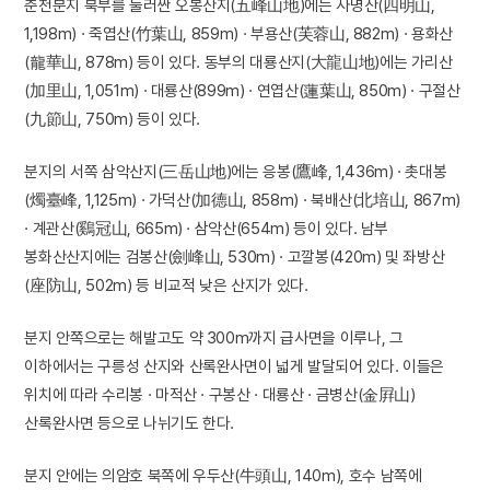
춘천분지 북부를 둘러싼 오봉산지(五峰山地)에는 사명산(四明山,
1,198m) · 죽엽산(竹葉山, 859m) · 부용산(芙蓉山, 882m) · 용화산
(龍華山, 878m) 등이 있다. 동부의 대룡산지(大龍山地)에는 가리산
(加里山, 1,051m) · 대룡산(899m) · 연엽산(蓮葉山, 850m) · 구절산
(九節山, 750m) 등이 있다.
분지의 서쪽 삼악산지(三岳山地)에는 응봉(鷹峰, 1,436m) · 촛대봉
(燭臺峰, 1,125m) · 가덕산(加德山, 858m) · 북배산(北培山, 867m)
· 계관산(鷄冠山, 665m) · 삼악산(654m) 등이 있다. 남부
봉화산산지에는 검봉산(劍峰山, 530m) · 고깔봉(420m) 및 좌방산
(座防山, 502m) 등 비교적 낮은 산지가 있다.
분지 안쪽으로는 해발고도 약 300m까지 급사면을 이루나, 그
이하에서는 구릉성 산지와 산록완사면이 넓게 발달되어 있다. 이들은
위치에 따라 수리봉 · 마적산 · 구봉산 · 대룡산 · 금병산(金屛山)
산록완사면 등으로 나뉘기도 한다.
분지 안에는 의암호 북쪽에 우두산(牛頭山, 140m), 호수 남쪽에