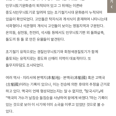
민무늬토기문화층이 퇴적되어 있고 그 위에는 이른바
중도식민무늬토기로 알려져 있는 초기철기시대 문화층이 누적되어
있음이 확인되었다. 고인돌은 탁자식과 개석식이 혼재하여 나타나는데
석곽형이나 석관형의 개석식 고인돌이 보이는 영동지역과 구분된다.
온의동, 삼천동, 천전리, 석사동 등에서도 민무늬토기편 외 돌화살촉,
돌도끼 등 돌 로 만든 유물들이 발견된다.
초기철기 유적으로는 경질민무늬토기와 회청색경질토기가 함께
출토되는 유적지로는 중도와 신매리 지역이 대표적이다. 또
돌무지무덤도 조사되었다.
여러 역사 · 지리서에 본맥지(本貊地) · 본맥국(本貊國) 혹은 고맥국
(古貊國)이라는 기록이 있으나, 이는 전승에 의한 후대의 추정을 근거로
하고 있다. 맥국이 언제 형성되었는지는 알 수 없지만, 『삼국사기』에
“맥국의 거수가 날짐승 들짐승을 사냥하여 왕에게 바쳤다.”라는 기록이
있는 것으로 보아 이 시기에 이미 소국을 이루고 있었던 것으로 볼 수
있다.