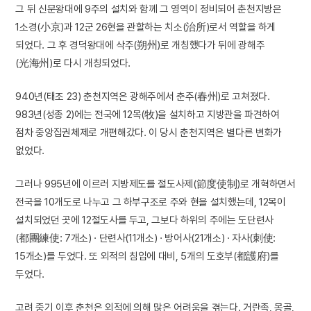
그 뒤 신문왕대에 9주의 설치와 함께 그 영역이 정비되어 춘천지방은
1소경(小京)과 12군 26현을 관할하는 치소(治所)로서 역할을 하게
되었다. 그 후 경덕왕대에 삭주(朔州)로 개칭했다가 뒤에 광해주
(光海州)로 다시 개칭되었다.
940년(태조 23) 춘천지역은 광해주에서 춘주(春州)로 고쳐졌다.
983년(성종 2)에는 전국에 12목(牧)을 설치하고 지방관을 파견하여
점차 중앙집권체제로 개편해갔다. 이 당시 춘천지역은 별다른 변화가
없었다.
그러나 995년에 이르러 지방제도를 절도사제(節度使制)로 개혁하면서
전국을 10개도로 나누고 그 하부구조로 주와 현을 설치했는데, 12목이
설치되었던 곳에 12절도사를 두고, 그보다 하위의 주에는 도단련사
(都團練使: 7개소) · 단련사(11개소) · 방어사(21개소) · 자사(刺使:
15개소)를 두었다. 또 외적의 침입에 대비, 5개의 도호부(都護府)를
두었다.
고려 중기 이후 춘천은 외적에 의해 많은 어려움을 겪는다. 거란족, 몽골,