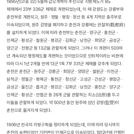
1895년(고종 32) 5월에 갑오개혁의 추진으로 지방제도가 8도
체제에서 23부 336군 체제로 개편되었는데, 이 때 강원도는 강릉부와
춘천부로 개편되고, 원주 · 영월 · 평창 · 정선 등 4개 지역은 충주부로
이속되었으며, 원주 감영을 폐지하고 춘천과 강릉에는 관찰부(觀察府)
를 설치하게 되었다. 이에 따라 춘천부는 춘천군 · 양구군 · 홍천군 ·
인제군 · 횡성군 · 철원군 · 평강군 · 김화군 · 낭천군 · 회양군 · 금성군 ·
양근군 · 전평군 등 13군을 관할하게 되었다. 그러나 이 개편이 500여
년 계속되던 행정제도를 개편하는 것이었으므로 인위적이라는 비판에
따라 다시 1년 2개월 만에 13군 1목 7부 331군 체제를 갖추게 되었다.
춘천은 춘천군 · 원주군 · 강릉군 · 회양군 · 양양군 · 철원군 · 이천군 ·
삼척군 · 영월군 · 평해군 · 통천군 · 정선군 · 고성군 · 간성군 · 평창군 ·
금성군 · 울진군 · 흡곡군 · 평강군 · 김화군 · 낭천군 · 홍천군 · 양구군 ·
인제군 · 횡성군 · 안협군 등 26개 군을 관할하는 치소(治所)를 두고
이들을 관할하게 되었다. 약 500년 동안 원주에 있던 감영(監營)이
춘천으로 옮겨지게 되었다.
1906년 전국의 지방구획을 정리하게 되었는데, 이에 따라 당시까지
춘천의 속현이었던 기린면이 인제군으로 이속되었다. 1912년에 간행된