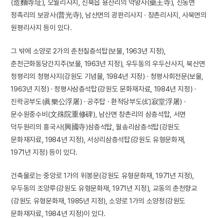
(造麵寺址), 오월리사지, 신북읍 용산리의 약왕사(藥王寺), 신동면
정족리의 보광사(普光寺), 남산면의 광판리사지 · 창촌리사지, 사북면의
원평리사지 등이 있다.
그 밖에 소양로 2가의 춘천칠층석탑(보물, 1963년 지정),
춘천근화동당간지주(보물, 1963년 지정), 우두동의 우두산사지, 북산면
청평리의 청평사지(강원도 기념물, 1984년 지정) · 청평사회전문(보물,
1963년 지정) · 청평사삼층석탑(강원도 문화재자료, 1984년 지정) ·
진락공부도(眞樂公浮屠) · 공주탑 · 환적당부도(幻寂堂浮屠) ·
문수원중수비(文殊院重修碑), 남산면 창촌리의 삼층석탑, 서면
덕두원리의 흥국사(興國寺)삼층석탑, 월송리삼층석탑(강원도
문화재자료, 1984년 지정), 서상리삼층석탑(강원도 유형문화재,
1971년 지정) 등이 있다.
건축물로는 중앙로 1가의 위봉문(강원도 유형문화재, 1971년 지정),
우두동의 조양루(강원도 유형문화재, 1971년 지정), 교동의 춘천향교
(강원도 유형문화재, 1985년 지정), 소양로 1가의 소양정(강원도
문화재자료, 1984년 지정)이 있다.