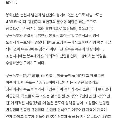
보인다.
봉화산은 춘천시 남면과 남산면의 경계에 있는 산으로 해발고도는
486.8m이다. 홍천강과 북한강의 분수령 역할을 하는 곳으로
남쪽으로는 가정천이 흘러 홍천강으로 흘러들며, 북쪽으로는
구곡폭포와 연결되어 북한강 본류로 흘러든다. 부분적으로 암석
노출지가 분포되어 있으나 대체로 토양 피복이 양호하여 삼림 형성이 잘
되어 있어 여름철에는 암석과 어우러진 짙푸른 녹음이 인상적이다.
조선시대에는 봉수대가 있어 외적의 침입을 알리고 방비하는 역할을
수행하였던 곳이기도 하다.
구곡폭포는(九曲瀑布))는 아홉 굽이를 돌아 들어간다고 해 붙여진
이름이다. 이 폭포는 47m 높이에서 떨어지는 시원한 물줄기도
장관이지만 폭포를 둘러싸고 있는 바위 절벽의 경관 또한 그에 못지않게
아름답다. 폭포를 이루고 있는 암석은 원생대(5억 7천만년 전∼25억년
전)에 퇴적된 사암(砂岩)이 높은 온도와 압력을 받아 그 성질이 변형된
변성암의 일종인 규암이다. 단단한 암석으로 이루어진 지역에 계곡이
깊게 파이고 폭포가 만들어진 것은 단층과 습곡 등 지각운동으로 규암층