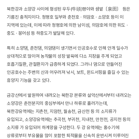
북한강과 소양강 사이에 형성된 우두(牛頭)평야와 샘밭〔泉田〕 등은
기름진 충적지이다. 청평호 일부와 춘천호 · 의암호 · 소양호 등이 이
지역에 있는데, 이에 따라 청평호에 의한 남이섬, 의암호에 의한 위도 ·
중도 · 붕어섬 등 하중도가 발달해 있다.
특히 소양댐, 춘천댐, 의암댐이 생기면서 인공호수로 인해 안개 일수가
상대적으로 많아져 농작물의 성장 발육에 다소 지장을 주게 되었고
호흡기질환, 관절환자가 급증하게 되었다. 그러나 댐으로 만들어진
인공호수는 주변의 산과 어우러져 낚시, 보트, 윈드서핑을 즐길 수 있는
휴양지 기능을 갖고 있다.
금강산에서 발원하여 내려오는 북한강 본류와 설악산에서부터 내려오는
소양강은 춘천분지의 중심부에서 만나 하류로 흘러가는데,
북한강유역에는 지촌천, 지암천, 월송천, 금산천 등 의 소지류가
유입되고, 소양강유역에는 추곡천, 부귀천, 지내천, 만천천, 공지천 등의
소지류 가 유입되어 하계망을 구성한다. 두 강 유역에는 홍수기에
상류로부터 부유물을 많이 포함한 퇴적물을 신속히 운반시켜 이루어진