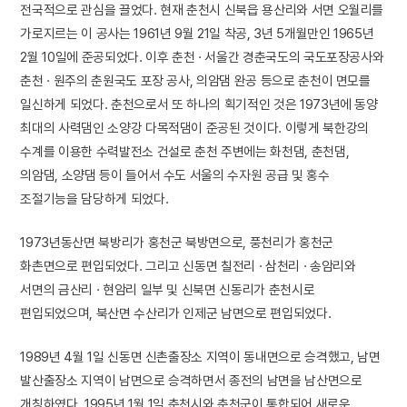
전국적으로 관심을 끌었다. 현재 춘천시 신북읍 용산리와 서면 오월리를
가로지르는 이 공사는 1961년 9월 21일 착공, 3년 5개월만인 1965년
2월 10일에 준공되었다. 이후 춘천 · 서울간 경춘국도의 국도포장공사와
춘천 · 원주의 춘원국도 포장 공사, 의암댐 완공 등으로 춘천이 면모를
일신하게 되었다. 춘천으로서 또 하나의 획기적인 것은 1973년에 동양
최대의 사력댐인 소양강 다목적댐이 준공된 것이다. 이렇게 북한강의
수계를 이용한 수력발전소 건설로 춘천 주변에는 화천댐, 춘천댐,
의암댐, 소양댐 등이 들어서 수도 서울의 수자원 공급 및 홍수
조절기능을 담당하게 되었다.
1973년동산면 북방리가 홍천군 북방면으로, 풍천리가 홍천군
화촌면으로 편입되었다. 그리고 신동면 칠전리 · 삼천리 · 송암리와
서면의 금산리 · 현암리 일부 및 신북면 신동리가 춘천시로
편입되었으며, 북산면 수산리가 인제군 남면으로 편입되었다.
1989년 4월 1일 신동면 신촌출장소 지역이 동내면으로 승격했고, 남면
발산출장소 지역이 남면으로 승격하면서 종전의 남면을 남산면으로
개칭하였다. 1995년 1월 1일 춘천시와 춘천군이 통합되어 새로운