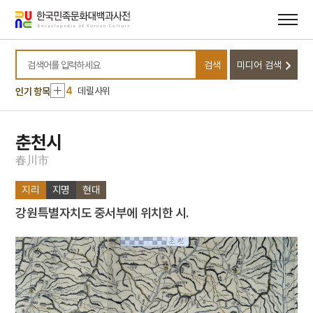
10
달서구
메뉴
본문
바로가기
바로가기
1
금성대군
2
신위
검색
미디어 검색
3
낙화유수
검색어를 입력하세요
4
데릴사위
인기 항목
5
반야심경
6
뱀
춘천시
7
개성 경천사지 십층석탑
春
川
市
8
경북대학교 상주캠퍼스
지리
지명
현대
9
국방비
강원특별자치도 중서부에 위치한 시.
10
달서구
1
금성대군
2
신위
3
낙화유수
4
데릴사위