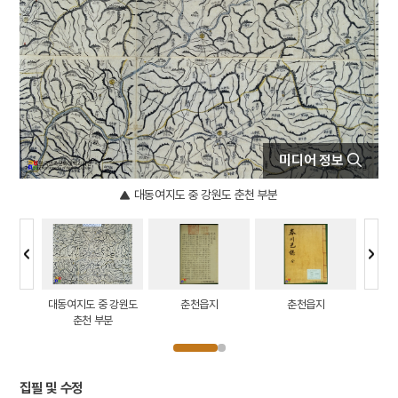
5
반야심경
6
뱀
7
개성 경천사지 십층석탑
8
경북대학교 상주캠퍼스
9
국방비
10
달서구
미디어 정보
대동여지도 중 강원도 춘천 부분
전경
대동여지도 중 강원도
춘천읍지
춘천읍지
춘천 
춘천 부분
집필 및 수정