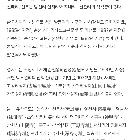
신매리, 신북읍 발산리 집자리와 지내리 · 산천리의 적석총이 있다.
삼국시대의 고분으로 서면 방동리의 고구려고분(강원도 문화재자료,
1985년 지정), 춘천 신매리석실고분(강원도 기념물, 1982년 지정)과
신동면의 춘성증리고분군(강원도 기념물, 1982년 지정) 등이 있다.
통일신라시대 고분이 봉의산 남쪽 기슭과 삼천동 · 사우동에서
발견되기도 하였다.
성지로는 소양로 1가에 춘천봉의산성(강원도 기념물, 1979년 지정),
서면 덕두원리의 삼악산(강원도 기념물, 1973년 지정), 사북면
고성리성지(古城里城址), 신북읍의 산천리성지(山泉里城址) ·
가동성지(街洞城址)와 적리 용화산성지(龍華山城址) 등이 있다.
불교 유산으로는 봉의사 · 천은사(天恩寺) · 영천사(靈泉寺) · 명불사
(銘佛寺) · 소양사를 비롯하여 서면 덕두원리의 신흥사(神興寺) ·
상원사(上院寺) · 흥국사 · 삼악사지(三嶽寺址), 서상리의 양화사지
(楊花寺址), 현암리의 심곡사지(深谷寺址), 월송리의 조면사지