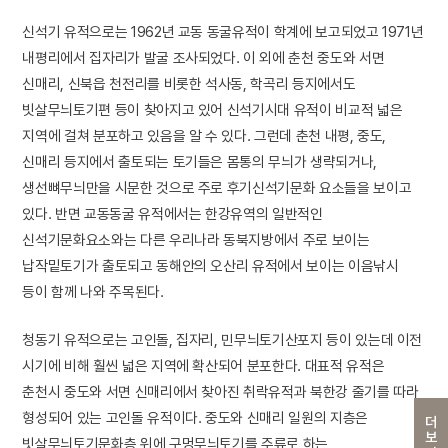
신석기 유적으로는 1962년 교동 동굴유적이 학계에 보고되었고 1971년
내평리에서 집자리가 발굴 조사되었다. 이 외에 춘천 중도와 서면
신매리, 신북읍 천전리를 비롯한 석사동, 학곡리 등지에서도
빗살무늬토기편 등이 찾아지고 있어 신석기시대 유적이 비교적 넓은
지역에 걸쳐 분포하고 있음을 알 수 있다. 그런데 춘천 내평, 중도,
신매리 등지에서 출토되는 토기들은 몸통의 무늬가 생략되거나,
생선뼈무늬만을 시문한 것으로 주로 후기신석기문화 요소들을 보이고
있다. 반면 교동동굴 유적에서는 한강유역의 일반적인
신석기문화요소와는 다른 우리나라 동북지방에서 주로 보이는
납작밑토기가 출토되고 동해안의 오산리 유적에서 보이는 이음낚시
등이 함께 나와 주목된다.
청동기 유적으로는 고인돌, 집자리, 민무늬토기산포지 등이 있는데 이전
시기에 비해 훨씬 넓은 지역에 확산되어 분포한다. 대표적 유적은
춘천시 중도와 서면 신매리에서 찾아진 취락유적과 북한강 줄기를 따라
형성되어 있는 고인돌 유적이다. 중도와 신매리 일원의 지층은
더보기
빗살무늬토기문화층 위에 구멍무늬토기를 주류로 하는