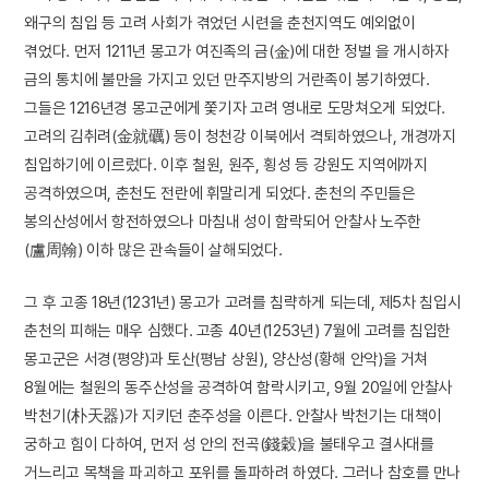
왜구의 침입 등 고려 사회가 겪었던 시련을 춘천지역도 예외없이
겪었다. 먼저 1211년 몽고가 여진족의 금(金)에 대한 정벌 을 개시하자
금의 통치에 불만을 가지고 있던 만주지방의 거란족이 봉기하였다.
그들은 1216년경 몽고군에게 쫓기자 고려 영내로 도망쳐오게 되었다.
고려의 김취려(金就礪) 등이 청천강 이북에서 격퇴하였으나, 개경까지
침입하기에 이르렀다. 이후 철원, 원주, 횡성 등 강원도 지역에까지
공격하였으며, 춘천도 전란에 휘말리게 되었다. 춘천의 주민들은
봉의산성에서 항전하였으나 마침내 성이 함락되어 안찰사 노주한
(盧周翰) 이하 많은 관속들이 살해되었다.
그 후 고종 18년(1231년) 몽고가 고려를 침략하게 되는데, 제5차 침입시
춘천의 피해는 매우 심했다. 고종 40년(1253년) 7월에 고려를 침입한
몽고군은 서경(평양)과 토산(평남 상원), 양산성(황해 안악)을 거쳐
8월에는 철원의 동주산성을 공격하여 함락시키고, 9월 20일에 안찰사
박천기(朴天器)가 지키던 춘주성을 이른다. 안찰사 박천기는 대책이
궁하고 힘이 다하여, 먼저 성 안의 전곡(錢穀)을 불태우고 결사대를
거느리고 목책을 파괴하고 포위를 돌파하려 하였다. 그러나 참호를 만나