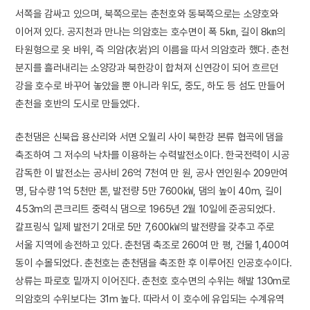
서쪽을 감싸고 있으며, 북쪽으로는 춘천호와 동북쪽으로는 소양호와
이어져 있다. 공지천과 만나는 의암호는 호수면이 폭 5㎞, 길이 8㎞의
타원형으로 옷 바위, 즉 의암(衣岩)의 이름을 따서 의암호라 했다. 춘천
분지를 흘러내리는 소양강과 북한강이 합쳐져 신연강이 되어 흐르던
강을 호수로 바꾸어 놓았을 뿐 아니라 위도, 중도, 하도 등 섬도 만들어
춘천을 호반의 도시로 만들었다.
춘천댐은 신북읍 용산리와 서면 오월리 사이 북한강 본류 협곡에 댐을
축조하여 그 저수의 낙차를 이용하는 수력발전소이다. 한국전력이 시공
감독한 이 발전소는 공사비 26억 7천여 만 원, 공사 연인원수 209만여
명, 담수량 1억 5천만 톤, 발전량 5만 7600㎾, 댐의 높이 40m, 길이
453m의 콘크리트 중력식 댐으로 1965년 2월 10일에 준공되었다.
칼프링식 일제 발전기 2대로 5만 7,600㎾의 발전량을 갖추고 주로
서울 지역에 송전하고 있다. 춘천댐 축조로 260여 만 평, 건물 1,400여
동이 수몰되었다. 춘천호는 춘천댐을 축조한 후 이루어진 인공호수이다.
상류는 파로호 밑까지 이어진다. 춘천호 호수면의 수위는 해발 130m로
의암호의 수위보다는 31m 높다. 따라서 이 호수에 유입되는 수계유역