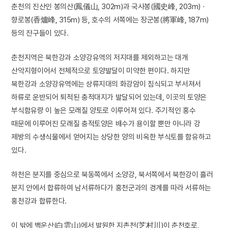
춘천의 진산인 봉의산(鳳儀山, 302m)과 국사봉(國史峰, 203m) ·
향로봉(香爐峰, 315m) 등, 호수의 서쪽에는 장군봉(將軍峰, 187m)
등의 잔구들이 있다.
춘천지역은 북한강과 소양강유역의 저지대를 제외하고는 대개
산악지형이어서 전체적으로 토양발달이 미약한 편이다. 하지만
북한강과 소양강유역에는 상류지대의 화강암이 침식되고 부서져서
하류로 운반되어 퇴적된 충적대지가 발달되어 있는데, 이곳의 토양은
부식함유량 이 높은 모래질 양토로 이루어져 있다. 주기적인 홍수
때문에 이루어진 모래질 충적토양은 배수가 용이할 뿐만 아니라 강
제방의 수생식물에서 얻어지는 상당한 양의 비옥한 부식토를 함유하고
있다.
하천은 분지를 중심으로 북동쪽에서 소양강, 북서쪽에서 북한강이 흘러
분지 안에서 합류하여 남서류하다가 홍천군과의 경계를 따라 서류하는
홍천강과 합류한다.
이 밖에 백운산(白雲山)에서 발원한 지촌천(芝村川)이 춘천호로,