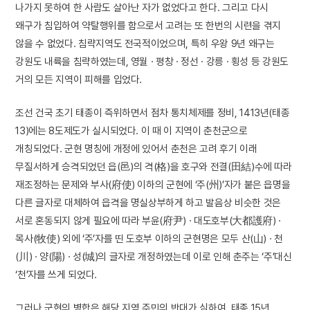
나가지 못하여 한 사람도 살아난 자가 없었다고 한다. 그리고 다시
왜구가 침입하여 약탈행위를 함으로서 고려는 또 한번의 시련을 겪지
않을 수 없었다. 침략지역도 전국적이었으며, 특히 우왕 9년 왜구는
강원도 내륙을 침략하였는데, 영월 · 평창 · 정선 · 강릉 · 횡성 등 강원도
거의 모든 지역이 피해를 입었다.
조선 건국 초기 태종이 즉위하면서 점차 통치체제를 정비, 1413년(태종
13)에는 8도제도가 실시되었다. 이 때 이 지역이 춘천군으로
개칭되었다. 군현 명칭에 개정에 있어서 춘천은 고려 후기 이래
무질서하게 승격되었던 읍(邑)의 격(格)을 호구와 전결(田結)수에 따라
재조정하는 문제와 부사(府使) 이하의 군현에 ‘주(州)’자가 붙은 읍명을
다른 글자로 대체하여 읍격을 명실상부하게 하고 발음상 비슷한 것은
서로 혼동되지 않게 필요에 따라 부윤(府尹) · 대도호부(大都護府) ·
목사(牧使) 외에 ‘주’자를 띤 도호부 이하의 군현명은 모두 산(山) · 천
(川) · 양(陽) · 성(城)의 글자로 개정하였는데 이로 인해 춘주는 ‘주’대신
‘천’자를 쓰게 되었다.
그러나 군현의 병합은 해당 지역 주민의 반대가 심하여, 태종 15년