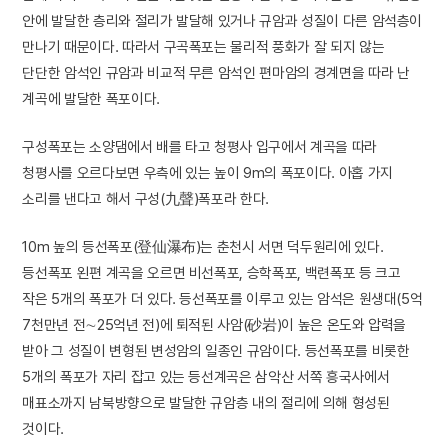
안에 발달한 층리와 절리가 발달해 있거나 규암과 성질이 다른 암석층이
만나기 때문이다. 따라서 구곡폭포는 물리적 풍화가 잘 되지 않는
단단한 암석인 규암과 비교적 무른 암석인 편마암의 경계면을 따라 난
계곡에 발달한 폭포이다.
구성폭포는 소양댐에서 배를 타고 청평사 입구에서 계곡을 따라
청평사를 오르다보면 우측에 있는 높이 9m의 폭포이다. 아홉 가지
소리를 낸다고 해서 구성(九聲)폭포라 한다.
10m 높의 등선폭포(登仙瀑布)는 춘천시 서면 덕두원리에 있다.
등선폭포 왼편 계곡을 오르면 비선폭포, 승학폭포, 백련폭포 등 크고
작은 5개의 폭포가 더 있다. 등선폭포를 이루고 있는 암석은 원생대(5억
7천만년 전∼25억년 전)에 퇴적된 사암(砂岩)이 높은 온도와 압력을
받아 그 성질이 변형된 변성암의 일종인 규암이다. 등선폭포를 비롯한
5개의 폭포가 자리 잡고 있는 등선계곡은 삼악산 서쪽 흥국사에서
매표소까지 남북방향으로 발달한 규암층 내의 절리에 의해 형성된
것이다.