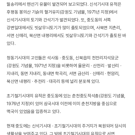
월송리에서 뗀선기 유물이 발견되어 보고되었다. 신석기시대 유적은
후평동 봉의산 기슭의 혈거유지(강원도 기념물, 1971년 지정)에서
신석기시대의 토기와 간석기가 발견되었다. 또, 중도동의 서쪽
강변일대에서도 빗살무늬토기가 많이 출토되었으며, 사북면 지촌리,
서면 신매리, 북산면 내평리에서도 빗살무늬토기와 간석기가 출토된 바
있다.
청동기시대의 고인돌은 석사동 · 중도동, 신북읍의 천전리지석묘군
(강원도 기념물, 1971년 지정)을 비롯하여 율문리 · 산천리 · 발산리 ·
지내리, 동면 지내리, 동내면 학곡리, 서면 금산리 · 신매리 · 현암리,
북산면 내평리 · 추전리 · 대곡리 등에 널리 분포해 있다.
초기철기시대의 유적은 중도동에 있는 춘천중도적석총(강원도 기념물,
1976년 지정)이 있어 삼국시대 이전에 이미 춘천지방을 중심으로
맥국이 있었음을 입증하고 있다.
현재 중도에는 신석기시대 · 초기철기시대의 주거지가 복원되어 당시의
생활상을 보여주고 있다. 그 밖에 초기철기시대의 유적으로 서면