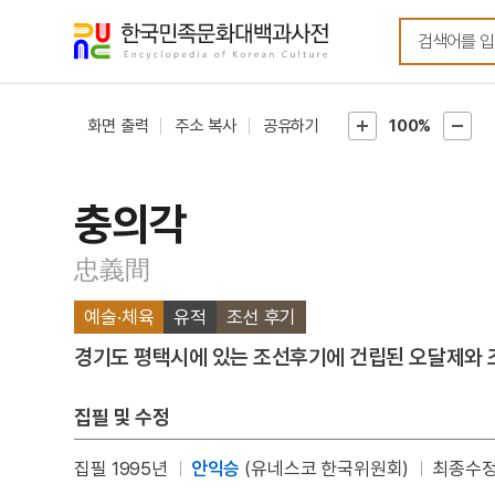
메뉴
본문
바로가기
바로가기
화면 출력
주소 복사
공유하기
100%
충의각
忠義間
예술·체육
유적
조선 후기
경기도 평택시에 있는 조선후기에 건립된 오달제와 조
집필 및 수정
집필 1995년
안익승
(유네스코 한국위원회)
최종수정 