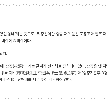
았던 동네’라는 뜻으로, 두 충신이란 중종 때의 문신 조광조와 인조 때
 비각이 충의각이다.
웠다.
위쪽에 ‘송장(松莊)’이라는 글씨가 전서체로 장식되어 있다. 송장은 옛 
사 유허지비(靜菴趙先生 忠烈吳學士 遺墟之碑)’와 ‘숭정기원후 3
 아래쪽에는 유허비를 세운 뜻이 기록되어 있다.