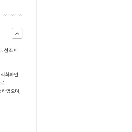
. 선조 때
때 척화파인
으로
증하였으며,