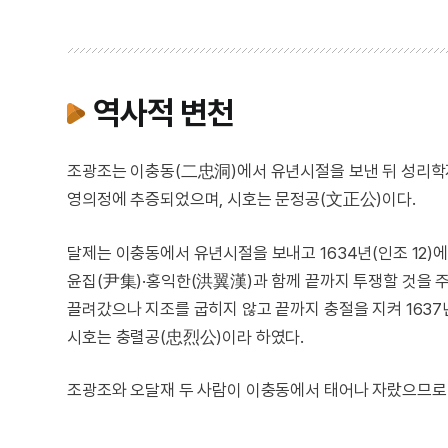
역사적 변천
조광조는 이충동(二忠洞)에서 유년시절을 보낸 뒤 성리학
영의정에 추증되었으며, 시호는 문정공(文正公)이다.
달제는 이충동에서 유년시절을 보내고 1634년(인조 12
윤집(尹集)·홍익한(洪翼漢)과 함께 끝까지 투쟁할 것을 
끌려갔으나 지조를 굽히지 않고 끝까지 충절을 지켜 163
시호는 충렬공(忠烈公)이라 하였다.
조광조와 오달재 두 사람이 이충동에서 태어나 자랐으므로 