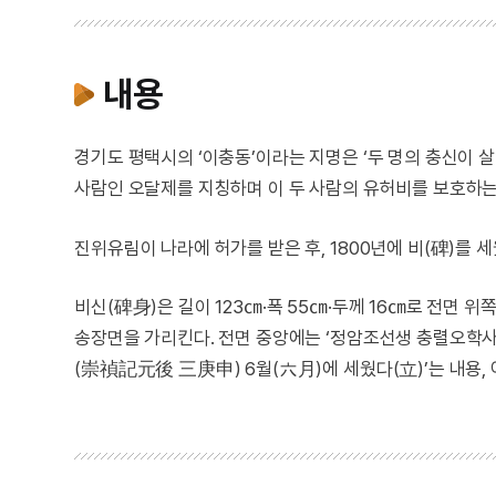
내용
경기도 평택시의 ‘이충동’이라는 지명은 ‘두 명의 충신이 살
사람인 오달제를 지칭하며 이 두 사람의 유허비를 보호하는
진위유림이 나라에 허가를 받은 후, 1800년에 비(碑)를 세
비신(碑身)은 길이 123㎝·폭 55㎝·두께 16㎝로 전면 
송장면을 가리킨다. 전면 중앙에는 ‘정암조선생 충렬오학
(崇禎記元後 三庚申) 6월(六月)에 세웠다(立)’는 내용,