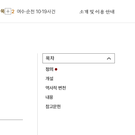
1
금성대군
항목
2
여수·순천 10·19사건
소개 및 이용 안내
3
신앙촌
4
조선책략
5
콩쥐팥쥐전
6
한강교 폭파사건
목차
7
갑신정변
정의
8
에스케이그룹
개설
9
고려
역사적 변천
10
김헌창의 난
내용
1
금성대군
참고문헌
2
여수·순천 10·19사건
3
신앙촌