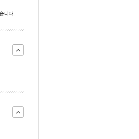
4
조선책략
습니다.
5
콩쥐팥쥐전
6
한강교 폭파사건
7
갑신정변
8
에스케이그룹
9
고려
10
김헌창의 난