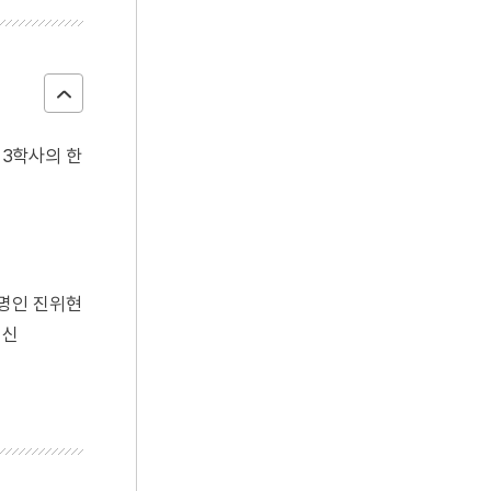
 3학사의 한
지명인 진위현
경신