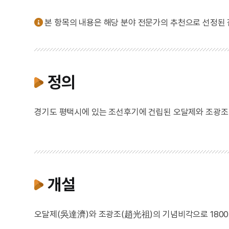
본 항목의 내용은 해당 분야 전문가의 추천으로 선정된
정의
경기도 평택시에 있는 조선후기에 건립된 오달제와 조광조 
개설
오달제(吳達濟)와 조광조(趙光祖)의 기념비각으로 1800년