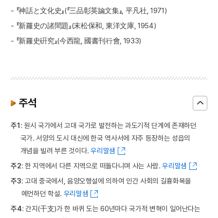
- 『神話と文化史』(『三品彰英論文集』, 平凡社, 1971)
- 『新羅史の諸間題』(末松保和, 東洋文庫, 1954)
- 『新羅史硏究』(今西龍, 國書刊行會, 1933)
주석
주1
: 원시 국가에서 고대 국가로 발전하는 과도기적 단계에 존재하던
국가. 서양의 도시 대신에 한국 역사서에 자주 등장하는 성읍의
개념을 빌려 부른 것이다.
우리말샘
주2
: 한 지역에서 다른 지역으로 떠돌다니며 사는 사람.
우리말샘
주3
: 고대 중국에서, 음양오행설에 의하여 인간 사회의 길흉화복을
예언하던 학설.
우리말샘
주4
: 간지(干支)가 한 바퀴 도는 60년마다 국가적 변혁이 일어난다는