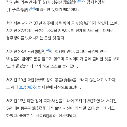
주3
갑자년이라는 간지(干支)가 참위설(讖緯說)
의 갑자혁명설
주4
(甲子革命說)
에 입각한 듯하기 때문이다.
혁거세는 서기전 37년 경주에 성을 쌓아 금성(金城)이라 하였다. 또한,
서기전 32년에는 금성에 궁실을 지었다. 이 단계의 사로국은 대체로
경주평야를 벗어나지는 못한 것 같다.
주5
서기전 28년 낙랑(樂浪)
이 침범해 왔다. 그러나 국경에 있는
백성들이 밤에도 문을 잠그지 않으며 곡식더미가 들에 즐비한 것을 보고
‘도덕(道德)의 나라’라 하고 스스로 물러갔다.
서기전 20년 마한(馬韓) 왕이 공물(貢物)을 보내지 않는다고 노하자,
그 해에
호공(瓠公)
을 마한에 사신으로 보냈다.
서기전 19년 마한 왕이 죽자 사신을 보내어 조위(弔慰)하였다. 서기전
5년에는 동옥저(東沃沮)에서 보낸 사신이 와서 말 20필을 바치기도
하였다. 승하한 뒤 사릉(蛇陵)에 장사지냈다.