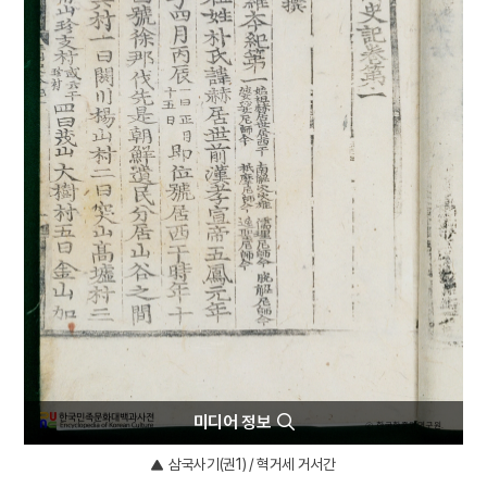
5
봉산서원
6
상락아정
7
절기
8
고사관수도
9
김학순
10
대한독립의군부
미디어 정보
삼국사기(권1) / 혁거세 거서간