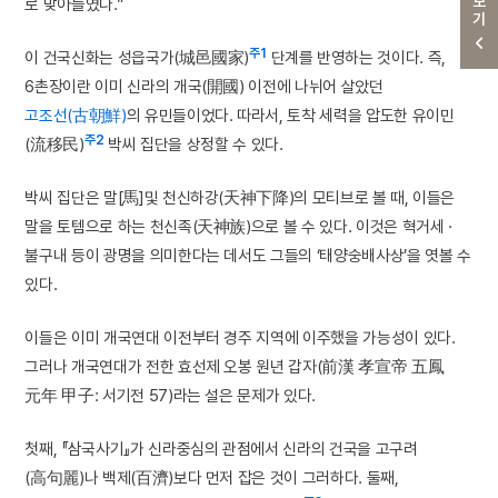
더보기
로 맞아들였다.”
주1
이 건국신화는 성읍국가(城邑國家)
단계를 반영하는 것이다. 즉,
6촌장이란 이미 신라의 개국(開國) 이전에 나뉘어 살았던
고조선(古朝鮮)
의 유민들이었다. 따라서, 토착 세력을 압도한 유이민
주2
(流移民)
박씨 집단을 상정할 수 있다.
박씨 집단은 말[馬]및 천신하강(天神下降)의 모티브로 볼 때, 이들은
말을 토템으로 하는 천신족(天神族)으로 볼 수 있다. 이것은 혁거세 ·
불구내 등이 광명을 의미한다는 데서도 그들의 ‘태양숭배사상’을 엿볼 수
있다.
이들은 이미 개국연대 이전부터 경주 지역에 이주했을 가능성이 있다.
그러나 개국연대가 전한 효선제 오봉 원년 갑자(前漢 孝宣帝 五鳳
元年 甲子: 서기전 57)라는 설은 문제가 있다.
첫째, 『삼국사기』가 신라중심의 관점에서 신라의 건국을 고구려
(高句麗)나 백제(百濟)보다 먼저 잡은 것이 그러하다. 둘째,