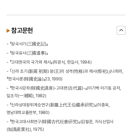
참고문헌
- 『삼국사기(三國史記)』
- 『삼국유사(三國遺事)』
- 『고대한국의 국가와 제사』(최광식, 한길사, 1994)
- ｢신라 초기(新羅 初期) 왕(王)의 성격(性格)과 제사(祭祀)｣(나희라,
『한국사론(韓國史論)』23, 1990)
- 『한국사강좌(韓國史講座)-고대편(古代篇)-』(이기백·이기동 공저,
일조각(一潮閣), 1982)
- 『신라상대왕위계승연구(新羅上代王位繼承硏究)』(이종욱,
영남대학교출판부, 1980)
- 『한국고대사회연구(韓國古代社會硏究)』(김철준, 지식산업사
(知識産業社), 1975)