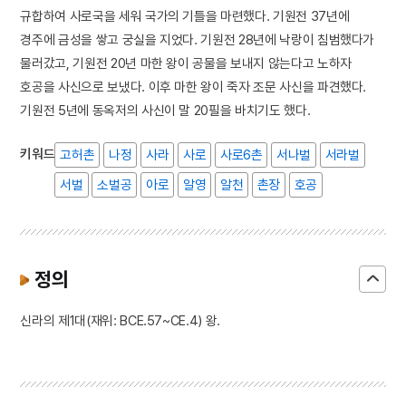
규합하여 사로국을 세워 국가의 기틀을 마련했다. 기원전 37년에
경주에 금성을 쌓고 궁실을 지었다. 기원전 28년에 낙랑이 침범했다가
물러갔고, 기원전 20년 마한 왕이 공물을 보내지 않는다고 노하자
호공을 사신으로 보냈다. 이후 마한 왕이 죽자 조문 사신을 파견했다.
기원전 5년에 동옥저의 사신이 말 20필을 바치기도 했다.
키워드
고허촌
나정
사라
사로
사로6촌
서나벌
서라벌
서벌
소벌공
아로
알영
알천
촌장
호공
정의
신라의 제1대(재위: BCE.57~CE.4) 왕.