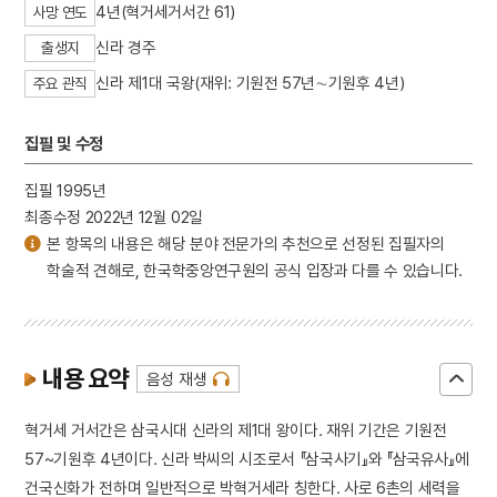
4년(혁거세거서간 61)
사망 연도
신라 경주
출생지
신라 제1대 국왕(재위: 기원전 57년∼기원후 4년)
주요 관직
집필 및 수정
집필 1995년
최종수정 2022년 12월 02일
본 항목의 내용은 해당 분야 전문가의 추천으로 선정된 집필자의
학술적 견해로, 한국학중앙연구원의 공식 입장과 다를 수 있습니다.
내용 요약
음성 재생
혁거세 거서간은 삼국시대 신라의 제1대 왕이다. 재위 기간은 기원전
57~기원후 4년이다. 신라 박씨의 시조로서 『삼국사기』와 『삼국유사』에
건국신화가 전하며 일반적으로 박혁거세라 칭한다. 사로 6촌의 세력을