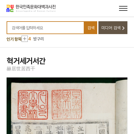
10
대한독립의군부
메뉴
본문
바로가기
바로가기
1
금성대군
2
능소화
검색
미디어 검색
3
모래톱 이야기
검색어를 입력하세요
4
방구리
인기 항목
5
봉산서원
6
상락아정
혁거세거서간
7
절기
赫
居
世
居
西
干
8
고사관수도
9
김학순
10
대한독립의군부
1
금성대군
2
능소화
3
모래톱 이야기
4
방구리