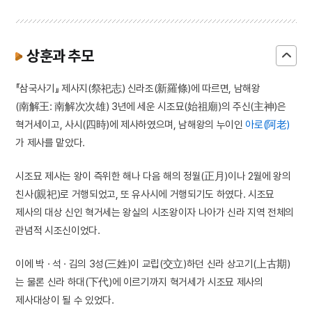
상훈과 추모
『삼국사기』 제사지(祭祀志) 신라조(新羅條)에 따르면, 남해왕
(南解王: 南解次次雄) 3년에 세운 시조묘(始祖廟)의 주신(主神)은
혁거세이고, 사시(四時)에 제사하였으며, 남해왕의 누이인
아로(阿老)
가 제사를 맡았다.
시조묘 제사는 왕이 즉위한 해나 다음 해의 정월(正月)이나 2월에 왕의
친사(親祀)로 거행되었고, 또 유사시에 거행되기도 하였다. 시조묘
제사의 대상 신인 혁거세는 왕실의 시조왕이자 나아가 신라 지역 전체의
관념적 시조신이었다.
이에 박 · 석 · 김의 3성(三姓)이 교립(交立)하던 신라 상고기(上古期)
는 물론 신라 하대(下代)에 이르기까지 혁거세가 시조묘 제사의
제사대상이 될 수 있었다.