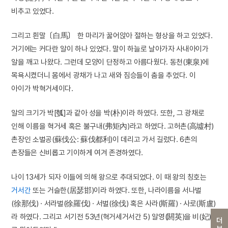
비추고 있었다.
그리고 흰말〔白馬〕 한 마리가 꿇어앉아 절하는 형상을 하고 있었다.
거기에는 커다란 알이 하나 있었다. 말이 하늘로 날아가자 사내아이가
알을 깨고 나왔다. 그런데 모양이 단정하고 아름다웠다. 동천(東泉)에
목욕시켰더니 몸에서 광채가 나고 새와 짐승들이 춤을 추었다. 이
아이가 박혁거세이다.
알의 크기가 박[瓠]과 같아 성을 박(朴)이라 하였다. 또한, 그 광채로
인해 이름을 혁거세 혹은 불구내(弗矩內)라고 하였다. 고허촌(高墟村)
촌장인 소벌공(蘇伐公: 蘇伐都利)이 데리고 가서 길렀다. 6촌의
촌장들은 신비롭고 기이하게 여겨 존경하였다.
나이 13세가 되자 이들에 의해 왕으로 추대되었다. 이 때 왕의 칭호는
거서간
또는 거슬한(居瑟邯)이라 하였다. 또한, 나라이름을 서나벌
(徐那伐) · 서라벌(徐羅伐) · 서벌(徐伐) 혹은 사라(斯羅) · 사로(斯盧)
라 하였다. 그리고 서기전 53년(혁거세거서간 5) 알영(閼英)을 비(妃)