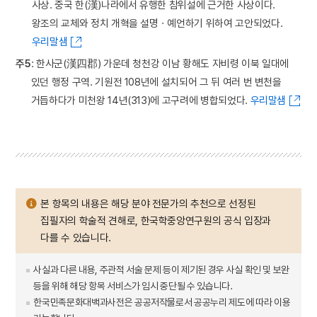
사상. 중국 한(漢)나라에서 유행한 참위설에 근거한 사상이다.
왕조의 교체와 정치 개혁을 설명ㆍ예언하기 위하여 고안되었다.
우리말샘
주5
: 한사군(漢四郡) 가운데 청천강 이남 황해도 자비령 이북 일대에
있던 행정 구역. 기원전 108년에 설치되어 그 뒤 여러 번 변천을
거듭하다가 미천왕 14년(313)에 고구려에 병합되었다.
우리말샘
본 항목의 내용은 해당 분야 전문가의 추천으로 선정된
집필자의 학술적 견해로, 한국학중앙연구원의 공식 입장과
다를 수 있습니다.
사실과 다른 내용, 주관적 서술 문제 등이 제기된 경우 사실 확인 및 보완
등을 위해 해당 항목 서비스가 임시 중단될 수 있습니다.
한국민족문화대백과사전은 공공저작물로서 공공누리 제도에 따라 이용