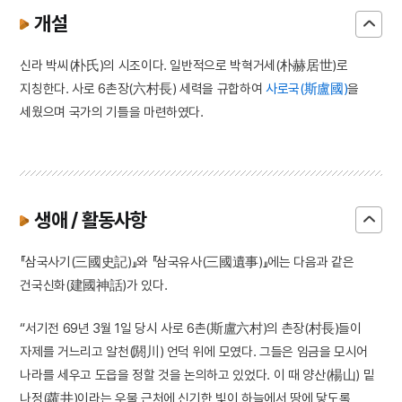
개설
신라 박씨(朴氏)의 시조이다. 일반적으로 박혁거세(朴赫居世)로
지칭한다. 사로 6촌장(六村長) 세력을 규합하여
사로국(斯盧國)
을
세웠으며 국가의 기틀을 마련하였다.
생애 / 활동사항
『삼국사기(三國史記)』와 『삼국유사(三國遺事)』에는 다음과 같은
건국신화(建國神話)가 있다.
“서기전 69년 3월 1일 당시 사로 6촌(斯盧六村)의 촌장(村長)들이
자제를 거느리고 알천(閼川) 언덕 위에 모였다. 그들은 임금을 모시어
나라를 세우고 도읍을 정할 것을 논의하고 있었다. 이 때 양산(楊山) 밑
나정(蘿井)이라는 우물 근처에 신기한 빛이 하늘에서 땅에 닿도록