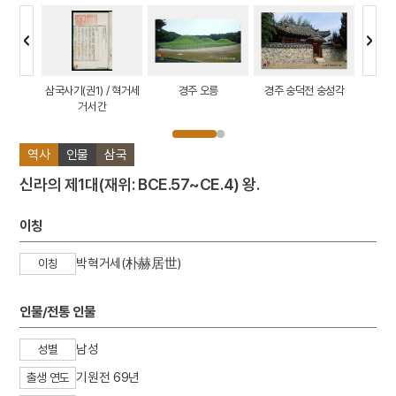
 정측면
삼국사기(권1) / 혁거세
경주 오릉
경주 숭덕전 숭성각
박혁거세
거서간
역사
인물
삼국
신라의 제1대(재위: BCE.57~CE.4) 왕.
이칭
박혁거세(朴赫居世)
이칭
인물/전통 인물
남성
성별
기원전 69년
출생 연도