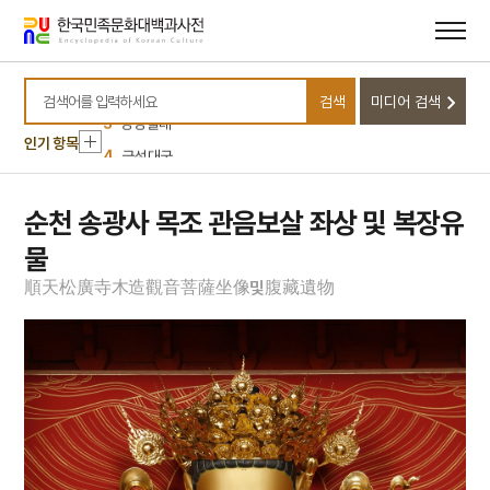
10
견우직녀 설화
메뉴
본문
바로가기
바로가기
1
사천왕
2
원두표
검색
미디어 검색
3
강강술래
검색어를 입력하세요
인기 항목
4
금성대군
5
강릉사범학교
6
보은 법주사 팔상전
순천 송광사 목조 관음보살 좌상 및 복장유
7
의금부
물
8
한국독립당
順
天
松
廣
寺
木
造
觀
音
菩
薩
坐
像
腹
藏
遺
物
및
9
가례집람
10
견우직녀 설화
1
사천왕
2
원두표
3
강강술래
4
금성대군