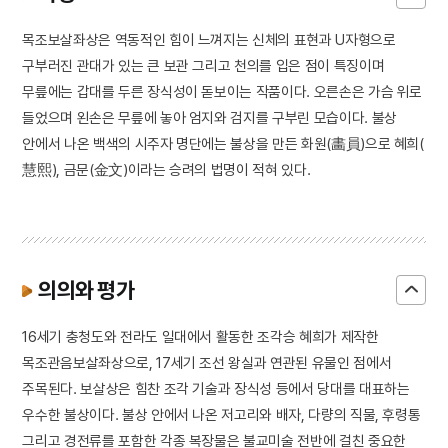
목조보살좌상은 역동적인 힘이 느껴지는 신체의 표현과 U자형으로
구부러진 관대가 있는 큰 보관 그리고 천의를 입은 점이 특징이며
무릎에는 갑대를 두른 장식성이 돋보이는 작품이다. 오른손은 가슴 위로
들었으며 왼손은 무릎에 놓아 엄지와 검지를 구부린 모습이다. 불상
안에서 나온 백색의 시주자 명단에는 불상을 만든 화원(畵員)으로 혜희(
慧熙), 금문(金文)이라는 승려의 법명이 적혀 있다.
의의와 평가
16세기 충청도와 전라도 일대에서 활동한 조각승 혜희가 제작한
목조관음보살좌상으로, 17세기 조선 왕실과 연관된 유물인 점에서
주목된다. 보살상은 힘찬 조각 기술과 장식성 등에서 당대를 대표하는
우수한 불상이다. 불상 안에서 나온 저고리와 배자, 다량의 직물, 후령통
그리고 경전류를 포함한 각종 복장물은 불교미술 전반에 걸친 중요한