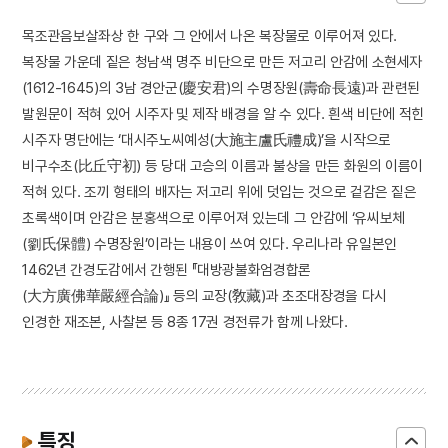
목조관음보살좌상 한 구와 그 안에서 나온 복장물로 이루어져 있다.
복장물 가운데 짙은 청남색 명주 비단으로 만든 저고리 안감에 소현세자
(1612-1645)의 3남 경안군(慶安君)의 수명장원(壽命長遠)과 관련된
발원문이 적혀 있어 시주자 및 제작 배경을 알 수 있다. 흰색 비단에 적힌
시주자 명단에는 ‘대시주노씨예성(大施主盧氏禮成)’을 시작으로
비구수초(比丘守初) 등 당대 고승의 이름과 불상을 만든 화원의 이름이
적혀 있다. 조끼 형태의 배자는 저고리 위에 덧입는 것으로 겉감은 짙은
초록색이며 안감은 분홍색으로 이루어져 있는데 그 안감에 ‘유씨보체
(劉氏保體) 수명장원’이라는 내용이 쓰여 있다. 우리나라 유일본인
1462년 간경도감에서 간행된 『대방광불화엄경합론
(大方廣佛華嚴經合論)』 등의 교장(敎藏)과 초조대장경을 다시
인경한 재조본, 사찰본 등 8종 17권 경전류가 함께 나왔다.
특징