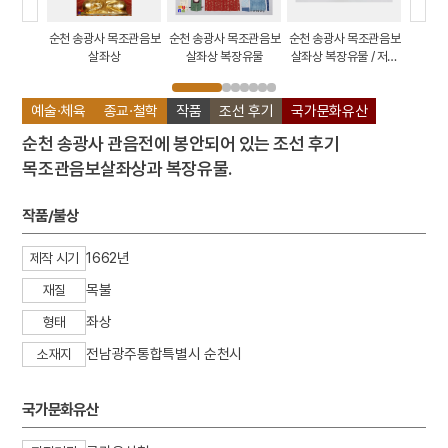
목조관음보
순천 송광사 목조관음보
순천 송광사 목조관음보
순천 송광사 목조관음보
순천 송
 / 후령
살좌상
살좌상 복장유물
살좌상 복장유물 / 저고
살좌상 
리
예술·체육
종교·철학
작품
조선 후기
국가문화유산
순천 송광사 관음전에 봉안되어 있는 조선 후기
목조관음보살좌상과 복장유물.
작품/불상
1662년
제작 시기
목불
재질
좌상
형태
전남광주통합특별시 순천시
소재지
국가문화유산