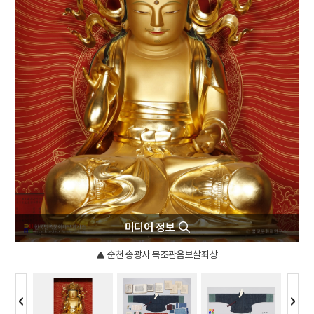
5
강릉사범학교
6
보은 법주사 팔상전
7
의금부
8
한국독립당
9
가례집람
10
견우직녀 설화
미디어 정보
순천 송광사 목조관음보살좌상