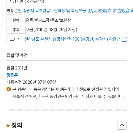
국가유산청
지정기관
순천 송광사 목조관음보살좌상 및 복장유물 (順天 松廣寺 木造觀音
명칭
유물/불교조각/목조/보살상
분류
보물(2010년 08월 25일 지정)
종목
전라남도 순천시 송광사안길 100 (송광면, 송광사) 관음전
소재지
집필 및 수정
집필 2011년
정은우
최종수정 2026년 07월 07일
본 항목의 내용은 해당 분야 전문가의 추천으로 선정된 집필자의
학술적 견해로, 한국학중앙연구원의 공식 입장과 다를 수 있습니다.
정의