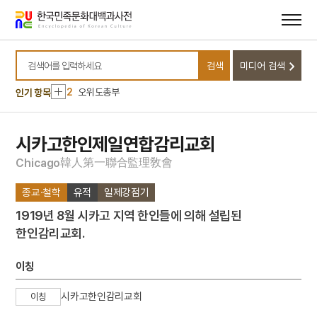
메뉴
본문
바로가기
바로가기
10
용주사 대웅전 후불탱화
검색
미디어 검색
1
손곡산인전
검색어를 입력하세요
2
오위도총부
인기 항목
3
완당인보
4
일제강점기
시카고한인제일연합감리교회
5
허후
韓
人
第
一
聯
合
監
理
敎
會
C
h
i
c
a
g
o
6
금성대군
종교·철학
유적
일제강점기
7
김구
1919년 8월 시카고 지역 한인들에 의해 설립된
8
박장현
한인감리교회.
9
용비어천가
10
용주사 대웅전 후불탱화
이칭
1
손곡산인전
시카고한인감리교회
이칭
2
오위도총부