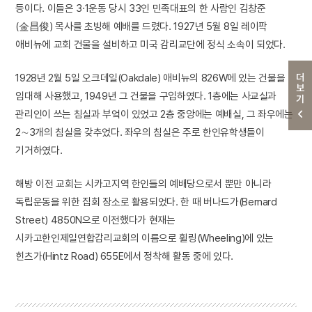
등이다. 이들은 3·1운동 당시 33인 민족대표의 한 사람인 김창준
(金昌俊) 목사를 초빙해 예배를 드렸다. 1927년 5월 8일 레이팍
애비뉴에 교회 건물을 설비하고 미국 감리교단에 정식 소속이 되었다.
더보기
1928년 2월 5일 오크데일(Oakdale) 애비뉴의 826W에 있는 건물을
임대해 사용했고, 1949년 그 건물을 구입하였다. 1층에는 사교실과
관리인이 쓰는 침실과 부엌이 있었고 2층 중앙에는 예배실, 그 좌우에는
2∼3개의 침실을 갖추었다. 좌우의 침실은 주로 한인유학생들이
기거하였다.
해방 이전 교회는 시카고지역 한인들의 예배당으로서 뿐만 아니라
독립운동을 위한 집회 장소로 활용되었다. 한 때 버나드가(Bernard
Street) 4850N으로 이전했다가 현재는
시카고한인제일연합감리교회의 이름으로 휠링(Wheeling)에 있는
힌츠가(Hintz Road) 655E에서 정착해 활동 중에 있다.