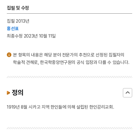
3
완당인보
집필 및 수정
4
일제강점기
집필 2013년
5
허후
홍선표
6
금성대군
최종수정 2023년 10월 11일
7
김구
8
박장현
본 항목의 내용은 해당 분야 전문가의 추천으로 선정된 집필자의
9
용비어천가
학술적 견해로, 한국학중앙연구원의 공식 입장과 다를 수 있습니다.
10
용주사 대웅전 후불탱화
정의
1919년 8월 시카고 지역 한인들에 의해 설립된 한인감리교회.