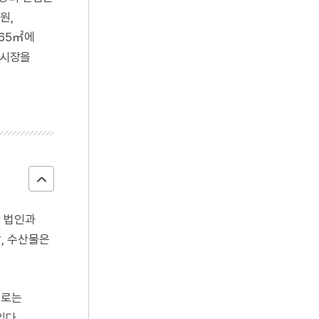
원,
265㎡에
에 시장을
장 법인과
, 수산물은
별로는
있다.