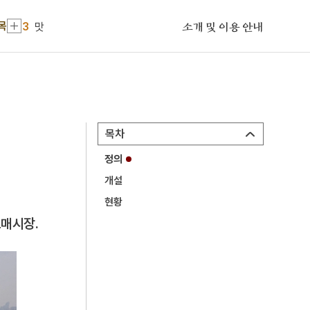
3
맛
목
소개 및 이용 안내
4
여수·순천 10·19사건
5
김원근
6
김창섭
7
내명부
8
달성군
목차
9
뚜껑접시
정의
10
박종철 고문치사 사건
개설
1
표민대화
현황
2
금성대군
매시장.
3
맛
4
여수·순천 10·19사건
5
김원근