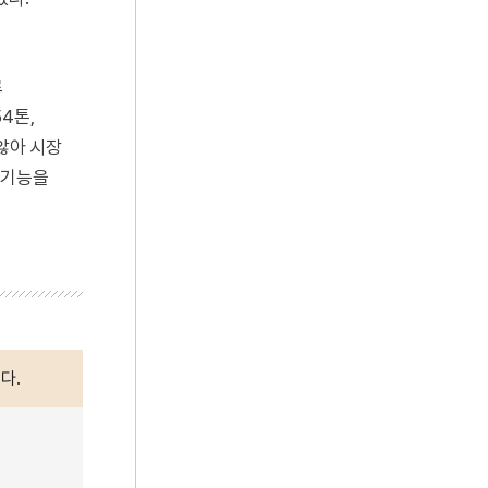
로
4톤,
 않아 시장
 기능을
다.