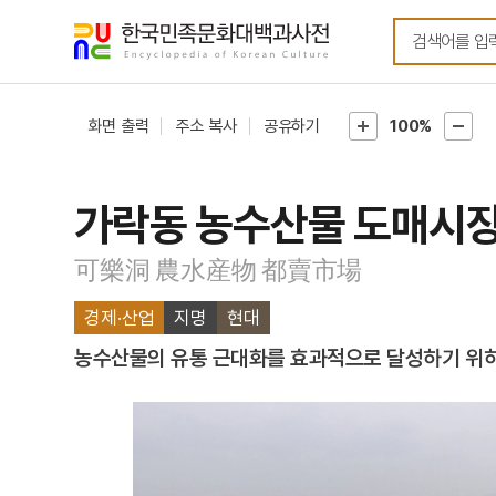
메뉴
본문
바로가기
바로가기
화면 출력
주소 복사
공유하기
100%
가락동 농수산물 도매시
可樂洞 農水産物 都賣市場
경제·산업
지명
현대
농수산물의 유통 근대화를 효과적으로 달성하기 위하