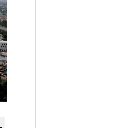
6
김창섭
7
내명부
8
달성군
9
뚜껑접시
10
박종철 고문치사 사건