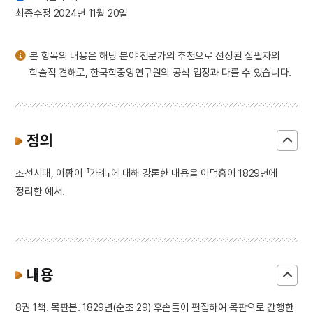
3
낙화유수
최종수정 2024년 11월 20일
4
데릴사위
5
반야심경
본 항목의 내용은 해당 분야 전문가의 추천으로 선정된 집필자의
6
뱀
학술적 견해로, 한국학중앙연구원의 공식 입장과 다를 수 있습니다.
7
개성 경천사지 십층석탑
8
경북대학교 상주캠퍼스
9
국방비
정의
10
달서구
조선시대, 이황이 『가례』에 대해 강론한 내용을 이덕홍이 1829년에
정리한 예서.
내용
8권 1책. 목판본. 1829년(순조 29) 후손들이 편집하여 목판으로 간행한