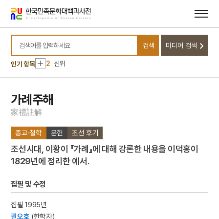
메뉴
본문
바로가기
바로가기
10
달서구
검색
미디어 검색
1
금성대군
검색어를 입력하세요
2
신위
인기 항목
3
낙화유수
4
데릴사위
가례주해
5
반야심경
家
禮
註
解
6
뱀
종교·철학
문헌
조선 후기
7
개성 경천사지 십층석탑
조선시대, 이황이 『가례』에 대해 강론한 내용을 이덕홍이
8
경북대학교 상주캠퍼스
1829년에 정리한 예서.
9
국방비
10
달서구
집필 및 수정
1
금성대군
집필 1995년
2
신위
권오호
(한학자)