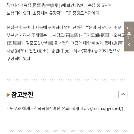
『간재선생속집(艮齋先生續集)』에 합간되었다. 속집 중 5권에
포함되어 있다. 소장처는 규장각과 국립중앙도서관이다.
본집은 항목이나 제목에 구애됨이 없이 난해한 부분과 착오나기 쉬운
더보기
부분만 가려서 주해했는데, 사당도(祠堂圖) · 곡거도(曲裾圖) · 오복도
(五服圖) · 팔모도(八母圖) 등 4편의 그림에 대한 해설과 통례(通禮) ·
사당(祠堂) · 견전(見田) · 중원(中元) · 유사(有事) 등 30여 편으로
구성되어 있다.
참고문헌
- 원문과 해제 - 한국국학진흥원 유교문화(https://multi.ugyo.net/)