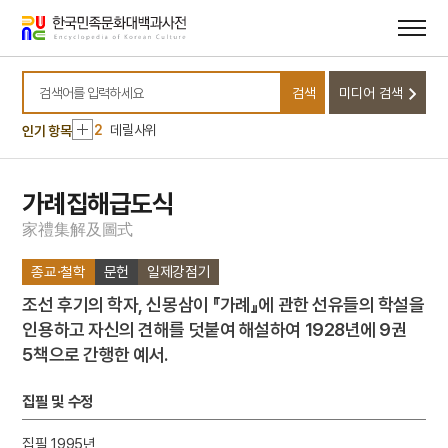
메뉴
본문
바로가기
바로가기
10
김자점
검색
미디어 검색
1
금성대군
검색어를 입력하세요
2
데릴사위
인기 항목
3
세조
4
가야금병창
가례집해급도식
5
북조선임시인민위원회
家
禮
集
解
及
圖
式
6
세종
종교·철학
문헌
일제강점기
7
유한지 예서 기원첩
조선 후기의 학자, 신몽삼이 『가례』에 관한 선유들의 학설을
8
고령 본관동 고분군
인용하고 자신의 견해를 덧붙여 해설하여 1928년에 9권
9
구명겸
5책으로 간행한 예서.
10
김자점
1
금성대군
집필 및 수정
2
데릴사위
집필 1995년