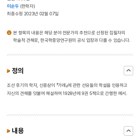
3
세조
이순두
(한학자)
4
가야금병창
최종수정 2023년 02월 07일
5
북조선임시인민위원회
6
세종
본 항목의 내용은 해당 분야 전문가의 추천으로 선정된 집필자의
학술적 견해로, 한국학중앙연구원의 공식 입장과 다를 수 있습니다.
7
유한지 예서 기원첩
8
고령 본관동 고분군
9
구명겸
정의
10
김자점
조선 후기의 학자, 신몽삼이 『가례』에 관한 선유들의 학설을 인용하고
자신의 견해를 덧붙여 해설하여 1928년에 9권 5책으로 간행한 예서.
내용