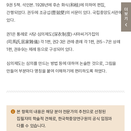
9권 5책. 석인본. 1928년에 후손 화식(和植)에 의하여 편집,
더보기
간행되었다. 권두에 조긍섭(曺兢燮)의 서문이 있다. 국립중앙도서관에
있다.
권1은 통례로 사당·심의제도(深衣制度)·사마씨거가잡의
(司馬氏居家雜儀) 각 1편, 권2·3은 관례·혼례 각 1편, 권5∼7은 상례
1편, 권8·9는 제례 등으로 구성되어 있다.
심의제도는 심의를 만드는 방법 등에 대하여 논술한 것으로, 그림을
만들어 부분마다 명칭을 붙여 이해하기에 편리하도록 하였다.
본 항목의 내용은 해당 분야 전문가의 추천으로 선정된
집필자의 학술적 견해로, 한국학중앙연구원의 공식 입장과
다를 수 있습니다.