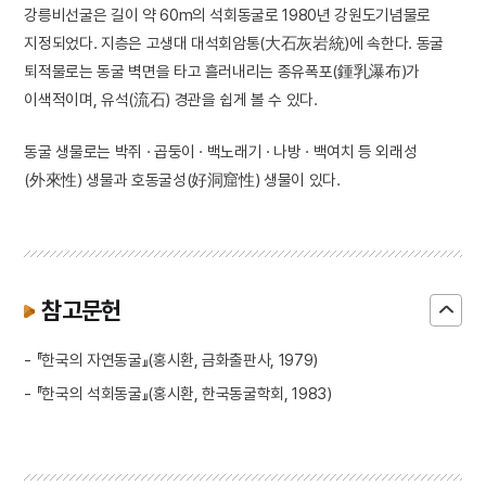
강릉비선굴은 길이 약 60m의 석회동굴로 1980년 강원도기념물로
지정되었다. 지층은 고생대 대석회암통(大石灰岩統)에 속한다. 동굴
퇴적물로는 동굴 벽면을 타고 흘러내리는 종유폭포(鍾乳瀑布)가
이색적이며, 유석(流石) 경관을 쉽게 볼 수 있다.
동굴 생물로는 박쥐 · 곱둥이 · 백노래기 · 나방 · 백여치 등 외래성
(外來性) 생물과 호동굴성(好洞窟性) 생물이 있다.
참고문헌
- 『한국의 자연동굴』(홍시환, 금화출판사, 1979)
- 『한국의 석회동굴』(홍시환, 한국동굴학회, 1983)