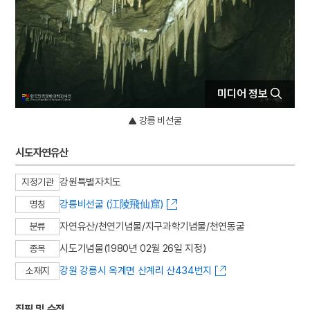
4
신흥사 경판
5
감은사 지정11년명 금고
6
국민방위군
7
민족종교
미디어 정보
8
보자기
9
서울영희초등학교
강릉 비선굴
10
연백군
시도자연유산
강원특별자치도
지정기관
강릉비선굴 (江陵飛仙窟)
명칭
자연유산/천연기념물/지구과학기념물/천연동굴
분류
시도기념물(1980년 02월 26일 지정)
종목
강원 강릉시 옥계면 산계리 산434번지
소재지
집필 및 수정