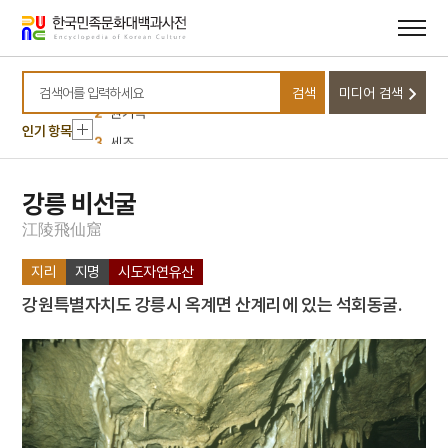
메뉴
본문
바로가기
바로가기
10
연백군
1
금성대군
검색
미디어 검색
검색어를 입력하세요
2
권기옥
인기 항목
3
세조
4
신흥사 경판
5
감은사 지정11년명 금고
강릉 비선굴
6
국민방위군
江
陵
飛
仙
窟
7
민족종교
지리
지명
시도자연유산
8
보자기
강원특별자치도 강릉시 옥계면 산계리에 있는 석회동굴.
9
서울영희초등학교
10
연백군
1
금성대군
2
권기옥
3
세조