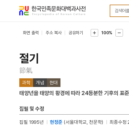
메뉴
본문
바로가기
바로가기
화면 출력
주소 복사
공유하기
100%
절기
節氣
과학
개념
현대
태양년을 태양의 황경에 따라 24등분한 기후의 표준
집필 및 수정
집필 1995년
현정준
(서울대학교, 천문학)
최종수정 2