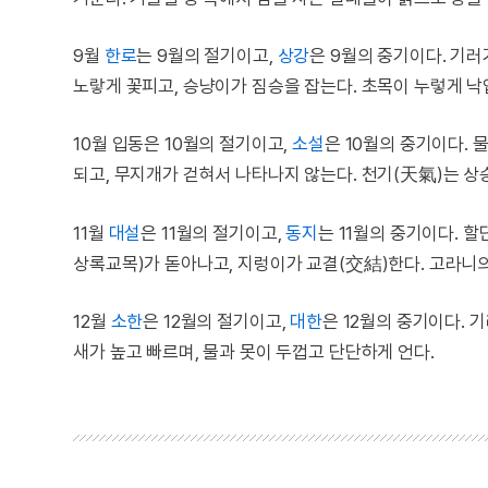
9월
한로
는 9월의 절기이고,
상강
은 9월의 중기이다. 기
노랗게 꽃피고, 승냥이가 짐승을 잡는다. 초목이 누렇게 낙
10월 입동은 10월의 절기이고,
소설
은 10월의 중기이다.
되고, 무지개가 걷혀서 나타나지 않는다. 천기(天氣)는 상
11월
대설
은 11월의 절기이고,
동지
는 11월의 중기이다.
상록교목)가 돋아나고, 지렁이가 교결(交結)한다. 고라니
12월
소한
은 12월의 절기이고,
대한
은 12월의 중기이다. 
새가 높고 빠르며, 물과 못이 두껍고 단단하게 언다.