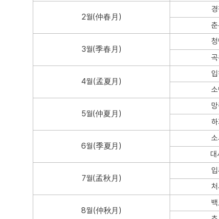
경
2월(仲春月)
춘
청
3월(季春月)
곡
입
4월(孟夏月)
소
망
5월(仲夏月)
하
소
6월(季夏月)
대
입
7월(孟秋月)
처
백
8월(仲秋月)
추