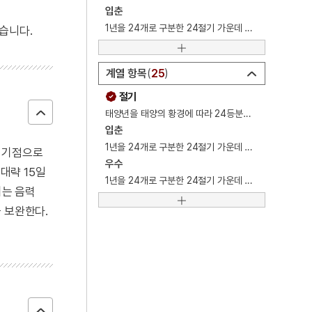
4
금성대군
입춘
1년을 24개로 구분한 24절기 가운데 첫 번째 절기. 24절기.
습니다.
5
사진기
6
사화
계열 항목
25
7
가갸날
절기
8
갑오개혁
태양년을 태양의 황경에 따라 24등분한 기후의 표준점.
9
경복궁 광화문
입춘
1년을 24개로 구분한 24절기 가운데 첫 번째 절기. 24절기.
을 기점으로
10
경성방송국
우수
대략 15일
1년을 24개로 구분한 24절기 가운데 두 번째 절기. 24절기.
기는 음력
 보완한다.