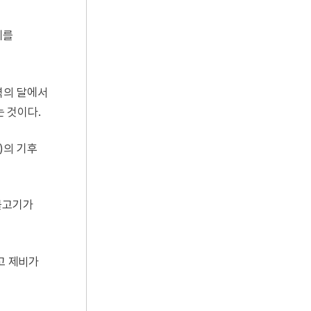
치를
력의 달에서
는 것이다.
)의 기후
물고기가
고 제비가