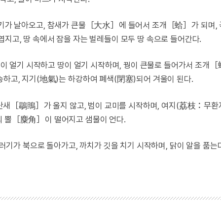
러기가 날아오고, 참새가 큰물［大水］에 들어서 조개［蛤］가 되며,
엽지고, 땅 속에서 잠을 자는 벌레들이 모두 땅 속으로 들어간다.
 물이 얼기 시작하고 땅이 얼기 시작하며, 꿩이 큰물로 들어가서 조개
승하고, 지기(地氣)는 하강하여 폐색(閉塞)되어 겨울이 된다.
 할단새［鶡鴠］가 울지 않고, 범이 교미를 시작하며, 여지(荔枝：무
의 뿔［麋角］이 떨어지고 샘물이 언다.
기러기가 북으로 돌아가고, 까치가 깃을 치기 시작하며, 닭이 알을 품는다