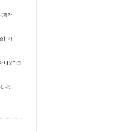
 국화가
［蛤］가
환자 나뭇과의
. 나는