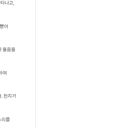
나타나고,
 뻗어
가 울음을
화하여
. 천지가
소리를