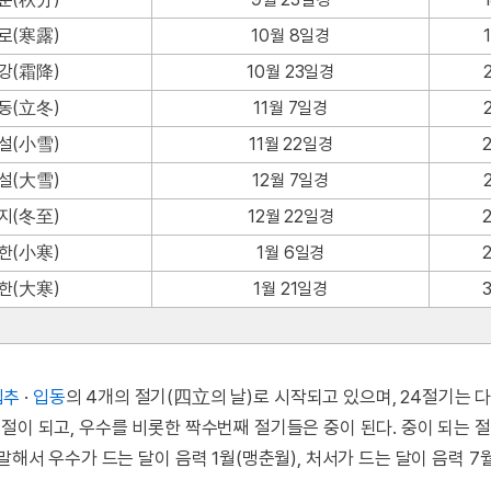
로(寒露)
10월 8일경
강(霜降)
10월 23일경
동(立冬)
11월 7일경
설(小雪)
11월 22일경
설(大雪)
12월 7일경
지(冬至)
12월 22일경
한(小寒)
1월 6일경
한(大寒)
1월 21일경
입추
·
입동
의 4개의 절기(四立의 날)로 시작되고 있으며, 24절기는 다
이 되고, 우수를 비롯한 짝수번째 절기들은 중이 된다. 중이 되는 절
말해서 우수가 드는 달이 음력 1월(맹춘월), 처서가 드는 달이 음력 7