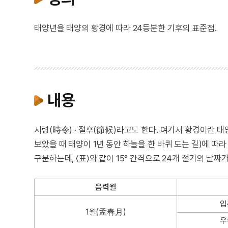
태양년을 태양의 황경에 따라 24등분한 기후의 표준점.
내용
시령(時令) · 절후(節候)라고도 한다. 여기서 황경이란 
보았을 때 태양이 1년 동안 하늘을 한 바퀴 도는 길)에 따라 
구분하는데, 〈표〉와 같이 15° 간격으로 24개 절기의 날짜
음력월
입
1월(孟春月)
우