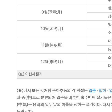
한
9월(季秋月)
상
입
10월(孟冬月)
소
대
11월(仲冬月)
동
소
12월(季冬月)
대
〈표〉 이십사절기
〈표〉에서 보는 것처럼 춘하추동의 각 계절은
입춘
·
입하
·
과 중(中)으로 분류되어 입춘을 비롯한 홀수번째 절기들은 절
(中氣)는 음력의 열두 달의 이름을 정하는 절기이다. 다시 
등과 같다.