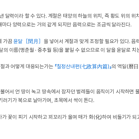
낸 달력이라 할 수 있다. 계절은 태양의 하늘의 위치, 즉 황도 위의 위
해마다 양력으로는 거의 같게 되지만 음력으로는 조금씩 달라진다.
에 가끔
윤달［閏月］
을 넣어서 계절과 맞게 조정할 필요가 있다. 음
의 이름(맹춘월 · 중추월 등)을 붙일 수 없으므로 이 달을 윤달로 치
 계절과 어떻게 대응되는가는
『칠정산내편(七政算內篇)』
의 역일(曆日
이 불어서 언 땅이 녹고 땅속에서 잠자던 벌레들이 움직이기 시작하면 
기러기가 북으로 날아가며, 초목에서 싹이 튼다.
숭아가 꽃이 피기 시작하고 꾀꼬리가 울며 매가 화(化)하여 비둘기가 되