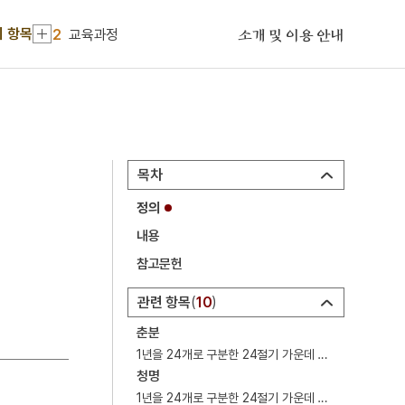
1
화랑도
기 항목
2
교육과정
소개 및 이용 안내
3
겸애설
4
금성대군
5
사진기
6
사화
목차
7
가갸날
정의
8
갑오개혁
내용
9
경복궁 광화문
참고문헌
10
경성방송국
관련 항목
10
1
화랑도
춘분
2
교육과정
1년을 24개로 구분한 24절기 가운데 네 번째 절기. 24절기.
청명
3
겸애설
1년을 24개로 구분한 24절기 가운데 다섯 번째 절기. 24절기.