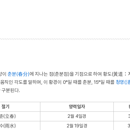
태양이
춘분(春分)
에 지나는 점(춘분점)을 기점으로 하여 황도(黃道
움직인 각도를 말하며, 이 황경이 0°일 때를 춘분, 15°일 때를
청명(
가 구분된다.
절기
양력일자
춘(立春)
2월 4일경
수(雨水)
2월 19일경