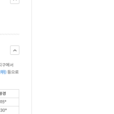
：지구에서
淸明)
등으로
황경
315°
330°