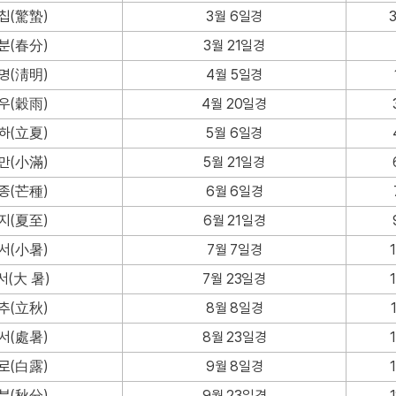
칩(驚蟄)
3월 6일경
분(春分)
3월 21일경
명(淸明)
4월 5일경
우(穀雨)
4월 20일경
하(立夏)
5월 6일경
만(小滿)
5월 21일경
종(芒種)
6월 6일경
지(夏至)
6월 21일경
서(小暑)
7월 7일경
서(大 暑)
7월 23일경
추(立秋)
8월 8일경
서(處暑)
8월 23일경
로(白露)
9월 8일경
분(秋分)
9월 23일경