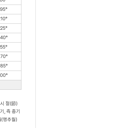
195°
210°
225°
240°
255°
270°
285°
300°
시 절(節)
기, 즉 중기
월(맹추월)