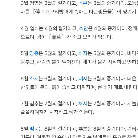
3월 청명은 3월의 절기이고,
곡우
는 3월의 중기이다. 오동
마름［萍：개구리밥과에 속하는 다년생물풀］이 생기기 시
4월 입하는 4월의 절기이고,
소만
은 4월의 중기이다. 청
오르며, 냉이［靡草］가 죽고 보리가 익는다.
5월
망종
은 5월의 절기이고,
하지
는 5월의 중기이다. 버
멈추고, 사슴의 뿔이 떨어진다. 매미가 울기 시작하고 반
6월
소서
는 6월의 절기이고,
대서
는 6월의 중기이다. 더운
반딧불이 된다. 흙이 습하고 더워지며, 큰 비가 때로 내린다
7월 입추는 7월의 절기이고,
처서
는 7월의 중기이다. 서늘
쓸쓸하여지기 시작하고 벼가 익는다.
8월
백로
는 8월의 절기이고, 추분은 8월의 중기이다. 기
거둔다. 겨울철 땅 속에서 잠을 자는 벌레들이 흙으로 창을 