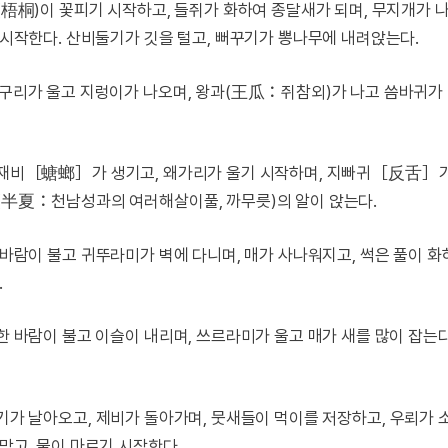
(梧桐)이 꽃피기 시작하고, 들쥐가 화하여 종달새가 되며, 무지개가 
작한다. 산비둘기가 깃을 털고, 뻐꾸기가 뽕나무에 내려앉는다.
개구리가 울고 지렁이가 나오며, 왕과(王瓜：쥐참외)가 나고 씀바귀가
마재비［螗螂］가 생기고, 왜가리가 울기 시작하며, 지빠귀［反舌］
하(半夏：천남성과의 여러해살이풀, 까무릇)의 알이 앉는다.
 바람이 불고 귀뚜라미가 벽에 다니며, 매가 사나워지고, 썩은 풀이 
.
한 바람이 불고 이슬이 내리며, 쓰르라미가 울고 매가 새를 많이 잡는다
러기가 날아오고, 제비가 돌아가며, 뭇새들이 먹이를 저장하고, 우뢰가 
막고, 물이 마르기 시작한다.