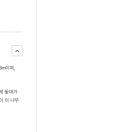
8m이며,
에 돛대가
이 이 나무