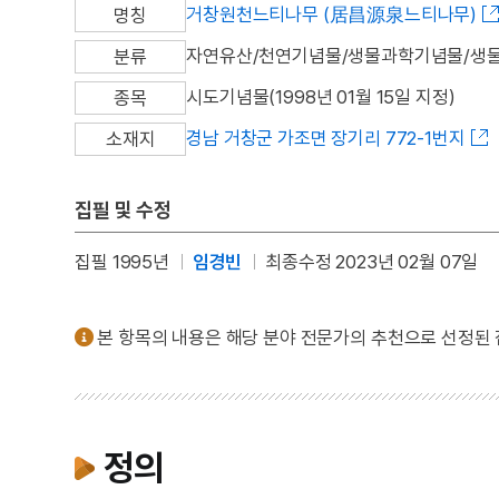
거창원천느티나무 (居昌源泉느티나무)
명칭
자연유산/천연기념물/생물과학기념물/생
분류
시도기념물(1998년 01월 15일 지정)
종목
경남 거창군 가조면 장기리 772-1번지
소재지
집필 및 수정
집필 1995년
임경빈
최종수정 2023년 02월 07일
본 항목의 내용은 해당 분야 전문가의 추천으로 선정된
정의