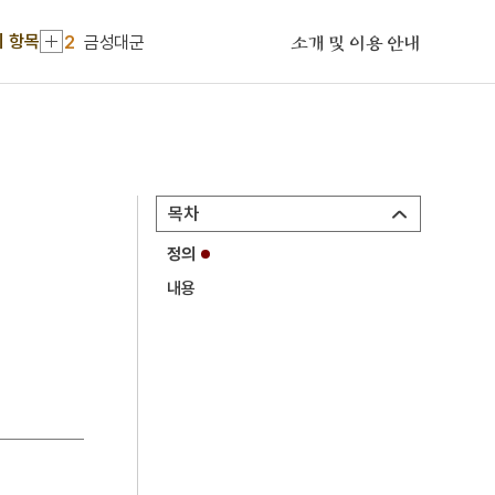
1
고양 송포 백송
기 항목
2
금성대군
소개 및 이용 안내
3
황련청장탕
4
능소화
5
마노
6
반야심경
목차
7
세조
정의
8
연천 경순왕릉
내용
9
김종서
10
독서회
1
고양 송포 백송
2
금성대군
3
황련청장탕