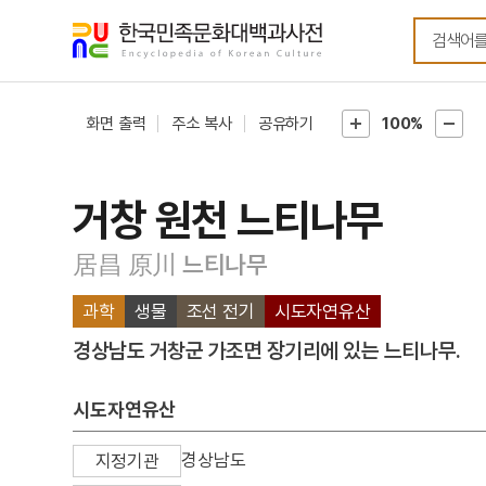
메뉴
본문
바로가기
바로가기
화면 출력
주소 복사
공유하기
100%
거창 원천 느티나무
居昌 原川 느티나무
과학
생물
조선 전기
시도자연유산
경상남도 거창군 가조면 장기리에 있는 느티나무.
시도자연유산
경상남도
지정기관