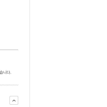
4
능소화
5
마노
6
반야심경
7
세조
8
연천 경순왕릉
9
김종서
10
독서회
습니다.