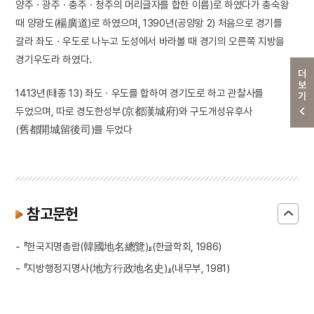
양주ㆍ광주ㆍ충주ㆍ청주의 머리글자를 합한 이름)로 하였다가 충숙왕
때 양광도(楊廣道)로 하였으며, 1390년(공양왕 2) 처음으로 경기를
갈라 좌도ㆍ우도로 나누고 도성에서 바라볼 때 경기의 오른쪽 지방을
경기우도라 하였다.
더보기
1413년(태종 13) 좌도ㆍ우도를 합하여 경기도로 하고 관찰사를
두었으며, 따로 경도한성부(京都漢城府)와 구도개성유후사
(舊都開城留後司)를 두었다
참고문헌
- 『한국지명총람(韓國地名總覽)』(한글학회, 1986)
- 『지방행정지명사(地方行政地名史)』(내무부, 1981)