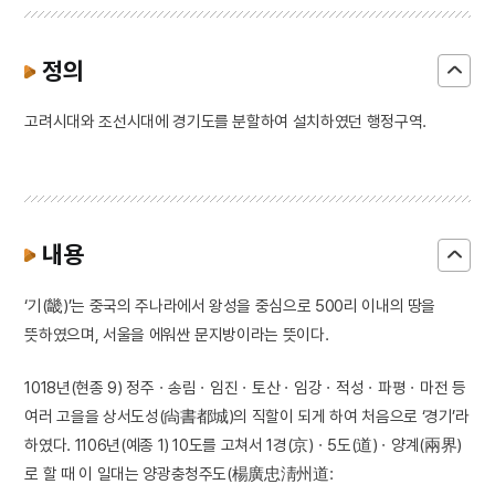
3
김규식
4
연행사
정의
5
한국광복군
6
한국독립당
고려시대와 조선시대에 경기도를 분할하여 설치하였던 행정구역.
7
금성대군
8
세종
9
싸리나무
10
이암
내용
‘기(畿)’는 중국의 주나라에서 왕성을 중심으로 500리 이내의 땅을
뜻하였으며, 서울을 에워싼 문지방이라는 뜻이다.
1018년(현종 9) 정주ㆍ송림ㆍ임진ㆍ토산ㆍ임강ㆍ적성ㆍ파평ㆍ마전 등
여러 고을을 상서도성(尙書都城)의 직할이 되게 하여 처음으로 ‘경기’라
하였다. 1106년(예종 1) 10도를 고쳐서 1경(京)ㆍ5도(道)ㆍ양계(兩界)
로 할 때 이 일대는 양광충청주도(楊廣忠淸州道: