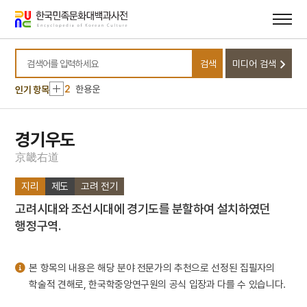
메뉴
본문
바로가기
바로가기
10
이암
검색
미디어 검색
1
하양향교
검색어를 입력하세요
2
한용운
인기 항목
3
김규식
4
연행사
경기우도
5
한국광복군
京
畿
右
道
6
한국독립당
지리
제도
고려 전기
7
금성대군
고려시대와 조선시대에 경기도를 분할하여 설치하였던
8
세종
행정구역.
9
싸리나무
10
이암
본 항목의 내용은 해당 분야 전문가의 추천으로 선정된 집필자의
1
하양향교
학술적 견해로, 한국학중앙연구원의 공식 입장과 다를 수 있습니다.
2
한용운