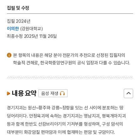
3
금성대군
집필 및 수정
4
북조선임시인민위원회
집필 2024년
5
세조
이의한
(강원대학교)
6
가야금병창
최종수정 2025년 11월 26일
7
박정희
8
조선책략
본 항목의 내용은 해당 분야 전문가의 추천으로 선정된 집필자의
9
춘천 증리 고분군
학술적 견해로, 한국학중앙연구원의 공식 입장과 다를 수 있습니다.
10
고령 본관동 고분군
내용 요약
음성 재생
경기지괴는 원산~황주와 강릉~장항을 잇는 선 사이에 분포하는 땅
덩어리이다. 안정육괴에 속하는 경기지괴는 영남지괴, 평북개마지괴
등과 함께 한반도 선캄브리아기의 기저부를 형성하며, 구성 암석의
대부분이 화강암질 편마암과 이에 협재하는 편암 및 규암이다.