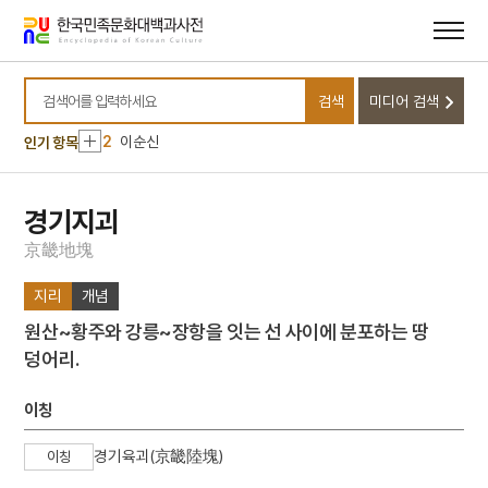
메뉴
본문
바로가기
바로가기
10
고령 본관동 고분군
검색
미디어 검색
1
데릴사위
검색어를 입력하세요
2
이순신
인기 항목
3
금성대군
4
북조선임시인민위원회
경기지괴
5
세조
京
畿
地
塊
6
가야금병창
지리
개념
7
박정희
원산~황주와 강릉~장항을 잇는 선 사이에 분포하는 땅
8
조선책략
덩어리.
9
춘천 증리 고분군
10
고령 본관동 고분군
이칭
1
데릴사위
경기육괴(京畿陸塊)
이칭
2
이순신