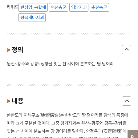
키워드
변성암_복합체
연천층군
영남지괴
춘천층군
평북개마지괴
정의
원산~황주와 강릉~장항을 잇는 선 사이에 분포하는 땅 덩어리.
내용
한반도의 지체구조(地體構造)는 한반도의 땅 덩어리를 암석의 특징에
따라 크게 구분한 것이다. 그중 경기지괴는 원산~황주와 강릉~장항을
잇는 선 사이에 분포하는 땅 덩어리를 말한다. 안정육괴(安定陸塊)에