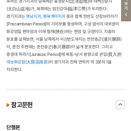
더보기
속하는 경기지괴의 남쪽에는 충청분지(忠淸盆地)와 태백산분지
(太白山盆地)가, 북쪽에는 임진강대(臨津江帶)가 위치한다.
경기지괴는
영남지괴
,
평북개마지괴
등과 함께 한반도 선캄브리아기
[Precambrian Period]의 기저부를 형성하며, 구성 암석의 대부분이
화강암질 편마암과 이에 협재(挾在)하는 편암 및 규암이다. 지층의
분포를 살펴보면, 서울 남쪽에서 서산반도까지는 연천층군(漣川層群)
이, 춘천 주변에는 춘천층군(春川層群)이 넓게 분포한다. 그리고
중생대 쥐라기[Jurassic Period]에 북동-남서 방향으로 관입(貫入)한
대보화강암(大寶花崗岩)
이 경기지괴 전체 면적의 약 3분의 1을
차지한다.
참고문헌
단행본