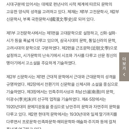
시대구분에 있어서는 대체로 편년사의 사적 체계에 따르되 문학의
고유한 양식적 성격을 고려하고 있다. 체재는 제1부 고전문학사, 제2부
신문학사, 부록 국한문학사(國漢文學史)로 되어 있다.
제1부 고전문학사에서는 제1편을 고대문학으로 설정하고, 신화·설화·
시가 등을 폭넓게 다루고 있으며, 삼국시대의 문학, 통일신라의 문학,
고려시대의 문학으로 구분하였다. 제2편을 근조문학(近朝文學)으로
설정하고, 시가문학의 난숙기에서 시조와 가사를 다루고 산문 정신의
더보기
맹아기에서 고소설을 주요하게 기술하였다.
제2부 신문학사는 제1편 근대적 문학에서 근대와 근대문학의 성격을
규명하였다. 제2장에서 전환기의 신문학을 신체시와 소설을 중심으로
기술하였다. 제3장에서는 민족주의사상과 최남선(崔南善)의 문학,
이광수(李光洙)의 선구적 업적을 기술하였다. 제4·5장에서는
1920년대의 문예지운동을 중심으로 낭만주의 문학과 자연주의 문학을
다루고 있다. 제2편 현대적 문학에서는 1930년대와 일제 말기까지를
다루면서 프로문학·민족파문학·해외문학파·예술파·주지파 등에 걸쳐