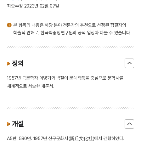
3
송도
최종수정 2023년 02월 07일
4
홍길민
5
황산벌전투
본 항목의 내용은 해당 분야 전문가의 추천으로 선정된 집필자의
6
가야산 홍제암
학술적 견해로, 한국학중앙연구원의 공식 입장과 다를 수 있습니다.
7
각저총
8
강수곤
9
개척촌
정의
10
경현서원
1957년 국문학자 이병기와 백철이 문예작품을 중심으로 문학사를
체계적으로 서술한 개론서.
개설
A5판. 580면. 1957년 신구문화사(新丘文化社)에서 간행하였다.