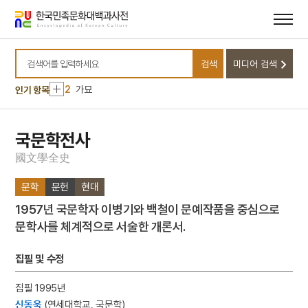
메뉴
본문
바로가기
바로가기
10
경현서원
검색
미디어 검색
1
본관
검색어를 입력하세요
2
가묘
인기 항목
3
송도
4
홍길민
국문학전사
5
황산벌전투
國
文
學
全
史
6
가야산 홍제암
문학
문헌
현대
7
각저총
1957년 국문학자 이병기와 백철이 문예작품을 중심으로
8
강수곤
문학사를 체계적으로 서술한 개론서.
9
개척촌
10
경현서원
집필 및 수정
1
본관
집필 1995년
2
가묘
신동욱
(연세대학교, 국문학)