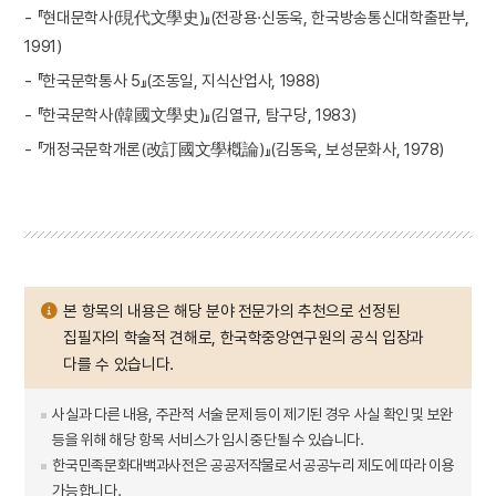
- 『현대문학사(現代文學史)』(전광용·신동욱, 한국방송통신대학출판부,
1991)
- 『한국문학통사 5』(조동일, 지식산업사, 1988)
- 『한국문학사(韓國文學史)』(김열규, 탐구당, 1983)
- 『개정국문학개론(改訂國文學槪論)』(김동욱, 보성문화사, 1978)
본 항목의 내용은 해당 분야 전문가의 추천으로 선정된
집필자의 학술적 견해로, 한국학중앙연구원의 공식 입장과
다를 수 있습니다.
사실과 다른 내용, 주관적 서술 문제 등이 제기된 경우 사실 확인 및 보완
등을 위해 해당 항목 서비스가 임시 중단될 수 있습니다.
한국민족문화대백과사전은 공공저작물로서 공공누리 제도에 따라 이용
가능합니다.