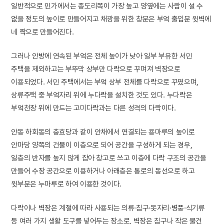
일반적으로 민가에서는 종도리쪽이 가장 높고 양옆에는 사람이 설 수
없을 정도의 높이로 만들어지고 채광을 위한 창문은 부엌 출입문 윗벽에
네 짝으로 만들어진다.
그러나 안방에 연속된 부엌은 전체 높이가 낮아 일부 부유한 서민
주택을 제외하고는 부뚜막 상부만 다락으로 꾸며져 벽장으로
이용되었다. 서민 주택에서는 부엌 상부 전체를 다락으로 꾸몄으며,
상류주택 중 부엌자리 위에 누다락을 설치한 것도 있다. 누다락은
부엌천장 위에 만드는 고미다락과는 다른 성격의 다락이다.
안동 하회동의 충효당과 같이 안채에서 연결되는 용마루의 높이로
안마당 양쪽의 건물이 이층으로 되어 공간을 구성하게 되는 경우,
일층의 반자를 높지 않게 잡아 창고로 쓰고 이층에 다락 구조의 공간을
만들어 수장 공간으로 이용하거나 아래층은 통로의 동선으로 하고
윗부분은 누마루로 하여 이용한 것이다.
다락이나 벽장은 계절에 따라 사용되는 의류·침구·돗자리·병풍·식기류
등 여러 가지 생활 도구를 넣어두는 장소로, 벽장은 침구나 작은 물건