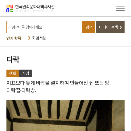
메뉴
본문
바로가기
바로가기
10
화산서원
1
대정실업친목회
검색
미디어 검색
2
용강서원
검색어를 입력하세요
3
화암서원
인기 항목
4
도산서원
5
청계서원
다락
6
도계서원
생활
개념
7
봉산서원
8
용암서원
지표보다 높게 바닥을 설치하여 만들어진 집 또는 방.
다락집·다락방.
9
친일인명사전
10
화산서원
1
대정실업친목회
2
용강서원
3
화암서원