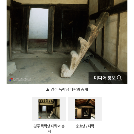
4
도산서원
5
청계서원
6
도계서원
7
봉산서원
8
용암서원
9
친일인명사전
10
화산서원
미디어 정보
경주 독락당 다락과 층계
경주 독락당 다락과 층
충효당 / 다락
계