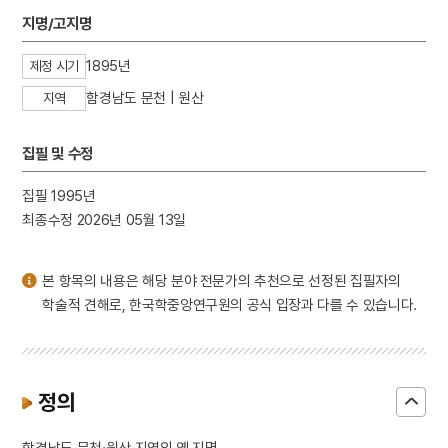
3
12연기
지명/고지명
4
성종
1895년
제정 시기
5
어우야담
함경남도 문천 | 원산
지역
6
이광륜
7
장자못 설화
집필 및 수정
8
광복절 노래
9
남한기략
집필 1995년
최종수정 2026년 05월 13일
10
대동
본 항목의 내용은 해당 분야 전문가의 추천으로 선정된 집필자의
학술적 견해로, 한국학중앙연구원의 공식 입장과 다를 수 있습니다.
정의
함경남도 문천·원산 지역의 옛 지명.