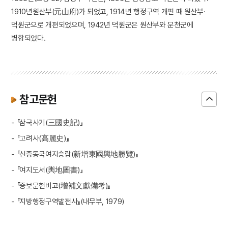
1910년원산부(元山府)가 되었고, 1914년 행정구역 개편 때 원산부·
덕원군으로 개편되었으며, 1942년 덕원군은 원산부와 문천군에
병합되었다.
참고문헌
- 『삼국사기(三國史記)』
- 『고려사(高麗史)』
- 『신증동국여지승람(新增東國輿地勝覽)』
- 『여지도서(輿地圖書)』
- 『증보문헌비고(增補文獻備考)』
- 『지방행정구역발전사』(내무부, 1979)