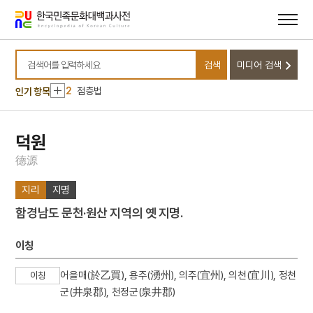
메뉴
본문
바로가기
바로가기
10
대동
검색
미디어 검색
1
계미자
검색어를 입력하세요
2
점층법
인기 항목
3
12연기
4
성종
덕원
5
어우야담
德
源
6
이광륜
지리
지명
7
장자못 설화
함경남도 문천·원산 지역의 옛 지명.
8
광복절 노래
9
남한기략
이칭
10
대동
어을매(於乙買), 용주(湧州), 의주(宜州), 의천(宜川), 정천
이칭
1
계미자
군(井泉郡), 천정군(泉井郡)
2
점층법