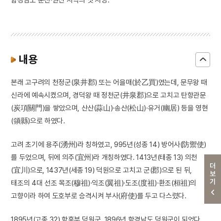
내용
본래 고구려의 천정군(泉井郡) 또는 어을매(於乙買)였는데, 문무왕 때
신라에 예속시켰으며, 경덕왕 때 정천군(井泉郡)으로 고치고 탄항관문
(炭項關門)을 쌓았으며, 산산(蒜山)·송산(松山)·유거(幽居) 등을 영현
(領縣)으로 하였다.
고려 초기에 용주(湧州)라 칭하였고, 995년(성종 14) 방어사(防禦使)
를 두었으며, 뒤에 의주(宜州)라 개칭하였다. 1413년(태종 13) 의천
더보기
(宜川)으로, 1437년(세종 19) 덕원으로 고치고 군(郡)으로 된 뒤,
태조의 4대 선조 목조(穆祖)·익조(翼祖)·도조(度祖)·환조(桓祖)의
고향이라 하여 도호부로 승격시켜 부사(府使)를 두고 다스렸다.
1895년(고종 32) 함흥부 덕원군, 1896년 함경남도 덕원군이 되었다.