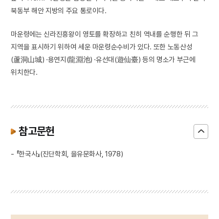
북동부 해안 지방의 주요 통로이다.
마운령에는 신라진흥왕이 영토를 확장하고 친히 역내를 순행한 뒤 그
지역을 표시하기 위하여 세운 마운령순수비가 있다. 또한 노동산성
(蘆洞山城) ·용연지(龍淵池) ·유선대(遊仙臺) 등의 명소가 부근에
위치한다.
참고문헌
- 『한국사』(진단학회, 을유문화사, 1978)