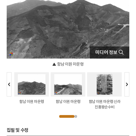
4
세종
5
YH무역여공사건
6
이괄의 난
7
SK 하이닉스
8
박종철 고문치사 사건
9
여수·순천 10·19사건
미디어 정보
10
예종
함남 이원 마운령
운령 십봉
함남 이원 마운령
함남 이원 마운령
함남 이원 마운령 신라
함남 이
진흥왕순수비
진흥왕순
집필 및 수정