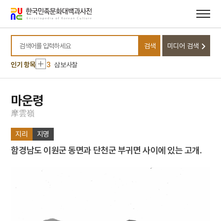
메뉴
본문
바로가기
바로가기
10
예종
1
금성대군
검색
미디어 검색
2
세조
검색어를 입력하세요
3
삼보사찰
인기 항목
4
세종
5
YH무역여공사건
마운령
6
이괄의 난
摩
雲
嶺
7
SK 하이닉스
지리
지명
8
박종철 고문치사 사건
함경남도 이원군 동면과 단천군 부귀면 사이에 있는 고개.
9
여수·순천 10·19사건
10
예종
1
금성대군
2
세조
3
삼보사찰