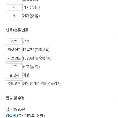
3
금성대군
약헌(若軒)
자
4
을병연행록
이재(彝齋)
호
5
김성수
6
세조
인물/전통 인물
7
세종
남성
성별
8
홍대용
1247년(고종 34)
출생 연도
9
국수장국
1323년(충숙왕 10)
사망 연도
10
능소화
남포(藍浦)
본관
미상
출생지
청의평리|상의회의도감사
주요 관직
집필 및 수정
집필 1995년
김길락
(충남대학교, 유학)