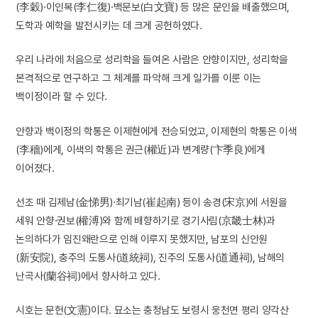
(李穀)·이인복(李仁復)·백문보(白文寶) 등 많은 문인을 배출했으며,
도학과 예학을 발전시키는 데 크게 공헌하였다.
우리 나라에 처음으로 성리학을 들여온 사람은 안향이지만, 성리학을
본격적으로 연구하고 그 체계를 파악해 크게 일가를 이룬 이는
백이정이라 할 수 있다.
안향과 백이정의 학통은 이제현에게 전승되었고, 이제현의 학통은 이색
(李穡)에게, 이색의 학통은 권근(權近)과 변계량(卞季良)에게
이어졌다.
선조 때 김제남(金悌男)·최기남(崔起南) 등이 송경(宋京)에 서원을
세워 안향·권보(權溥)와 함께 배향하기로 경기사림(京畿士林)과
논의하다가 임진왜란으로 인해 이루지 못했지만, 남포의 신안원
(新安院), 충주의 도통사(道統祠), 진주의 도통사(道通祠), 남해의
난곡사(蘭谷祠)에서 향사하고 있다.
시호는 문헌(文憲)이다. 묘소는 충청남도 보령시 웅천면 평리 양각산