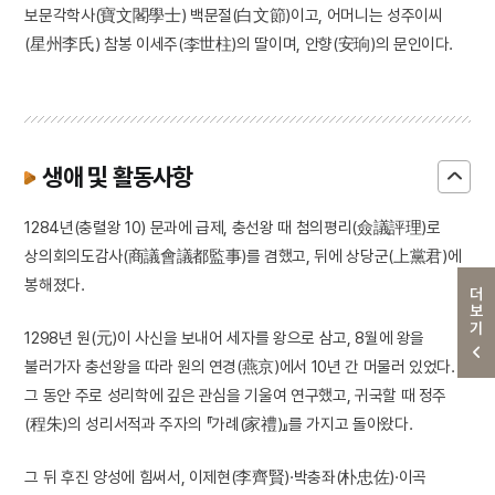
보문각학사(寶文閣學士) 백문절(白文節)이고, 어머니는 성주이씨
(星州李氏) 참봉 이세주(李世柱)의 딸이며, 안향(安珦)의 문인이다.
생애 및 활동사항
1284년(충렬왕 10) 문과에 급제, 충선왕 때 첨의평리(僉議評理)로
상의회의도감사(商議會議都監事)를 겸했고, 뒤에 상당군(上黨君)에
봉해졌다.
더보기
1298년 원(元)이 사신을 보내어 세자를 왕으로 삼고, 8월에 왕을
불러가자 충선왕을 따라 원의 연경(燕京)에서 10년 간 머물러 있었다.
그 동안 주로 성리학에 깊은 관심을 기울여 연구했고, 귀국할 때 정주
(程朱)의 성리서적과 주자의 『가례(家禮)』를 가지고 돌아왔다.
그 뒤 후진 양성에 힘써서, 이제현(李齊賢)·박충좌(朴忠佐)·이곡