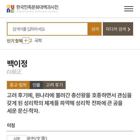
메뉴
본문
바로가기
바로가기
10
능소화
검색
미디어 검색
1
강수
검색어를 입력하세요
2
국학
인기 항목
3
금성대군
4
을병연행록
백이정
5
김성수
白
頤
正
6
세조
종교·철학
인물
고려 후기
7
세종
고려 후기에, 원나라에 불려간 충선왕을 호종하면서 관심을
8
홍대용
갖게 된 성리학의 체계를 파악해 성리학 전파에 큰 공을
9
국수장국
세운 문신·학자.
10
능소화
1
강수
이칭
2
국학
문헌(文憲)
시호