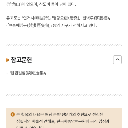
(羊角山)에 있으며, 신도비 등이 남아 있다.
유고로는 「연거시(燕居詩)」·「영당요(詠唐堯)」·「한벽루(寒碧樓)」
·「여홍애집구(與洪厓集句)」 등의 시구가 전해지고 있다.
참고문헌
- 『담암일집(淡庵逸集)』
본 항목의 내용은 해당 분야 전문가의 추천으로 선정된
집필자의 학술적 견해로, 한국학중앙연구원의 공식 입장과