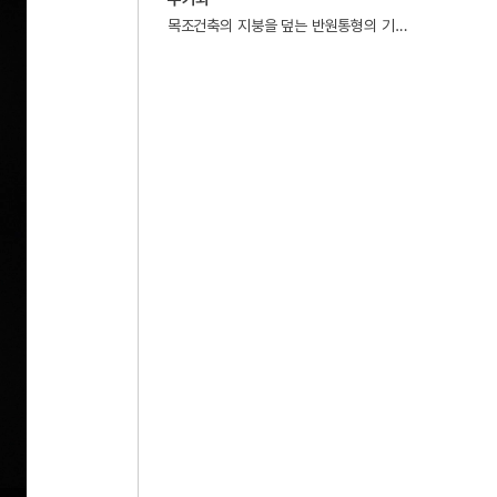
5
곤룡포 부 용문보
목조건축의 지붕을 덮는 반원통형의 기와.
6
나그네
7
측우기
8
고사관수도
9
광해군
10
김치