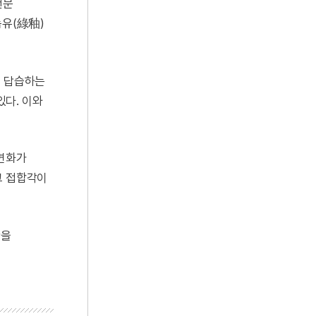
천문
녹유(綠釉)
을 답습하는
다. 이와
 변화가
그 접합각이
간을