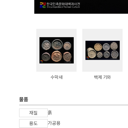
수막새
백제 기와
물품
흙
재질
가공용
용도