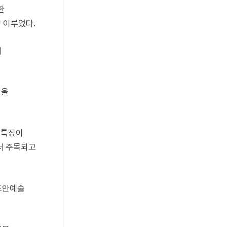
한
 이루었다.
의
법을
 특징이
서 주목되고
도안예술