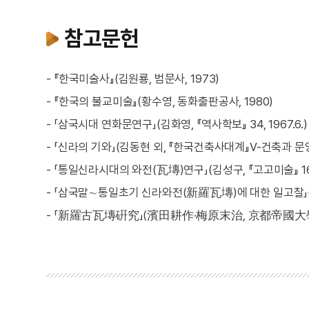
참고문헌
- 『한국미술사』(김원룡, 범문사, 1973)
- 『한국의 불교미술』(황수영, 동화출판공사, 1980)
- 「삼국시대 연화문연구」(김화영, 『역사학보』 34, 1967.6.)
- 「신라의 기와」(김동현 외, 『한국건축사대계』Ⅴ-건축과 문양 
- 「통일신라시대의 와전(瓦塼)연구」(김성구, 『고고미술』 162
- 「삼국말∼통일초기 신라와전(新羅瓦塼)에 대한 일고찰」(
- 「新羅古瓦塼硏究」(濱田耕作·梅原末治, 京都帝國大學文