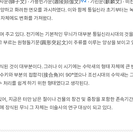
주2
사자문(獅子文) · 가릉빈가문(迦陵頻伽文)
· 기린문(麒麟文) · 비
 다양하고 화려한 면모를 과시하였다. 이와 함께 통일신라 초기부터는 
 자체에도 변화를 가져왔다.
 보여 주고 있다. 전기에는 기본적인 무늬가 대부분 통일신라시대의 것
고 부르는 원형돌기문(圓形突起文)이 주류를 이루는 양상을 보이고 있
된 것이 대부분이다. 그러나 이 시기에는 수막새의 형태 자체에 큰
과 수키와 부분의 접합각(接合角)이 90°였으나 조선시대의 수막새는 
낙수 처리를 쉽게 하기 위한 형태였다고 생각된다.
어, 지금은 터만 남은 절이나 건물의 창건 및 중창을 포함한 존속기
에 장식된 무늬 그 자체는 미술사의 연구 대상이 되고 있다.