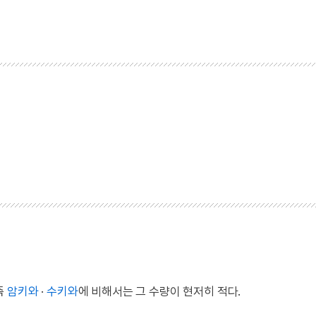
즉
암키와
·
수키와
에 비해서는 그 수량이 현저히 적다.