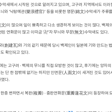
수막새에서 시작된 것으로 알려지고 있으며, 고구려 지역에서도 이러
늬와 ‘낙랑예관(樂浪禮官)’ 등을 비롯한 명문(銘文)수막새가 주류를
蓮花文)이 많으며 잎이 뾰족하고 다소 생경하게 보이는 것이 많다. 백제
표현된 연화문이 많고 이따금 ‘卍’자 무늬와 무문(無文)수막새도 있다.
(創建瓦)와 거의 같기 때문에 당시 백제인이 일본에 기와 만드는 
도 확인되고 있다.
는 고구려 · 백제의 무늬를 직접 모방한 것이 많고, 후기에는 양자의
는 단 한 점밖에 없기는 하지만 인면문(人面文)이 새겨진 것도 있어
하였다.
 한층 변하면서 복판(複瓣) · 중판연화문(重瓣蓮花文)이 등장하여 