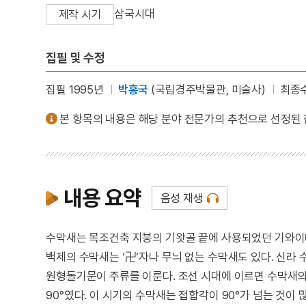
삼국시대
제작 시기
집필 및 수정
집필 1995년
박홍국
(국립경주박물관, 미술사)
최종수
본 항목의 내용은 해당 분야 전문가의 추천으로 선정된
내용 요약
음성 재생
수막새는 목조건축 지붕의 기왓골 끝에 사용되었던 기와이
백제의 수막새는 ‘卍’자나 무늬 없는 수막새도 있다. 신라
원형돌기문이 주류를 이룬다. 조선 시대에 이르면 수막새의
90°였다. 이 시기의 수막새는 접합각이 90°가 넘는 것이