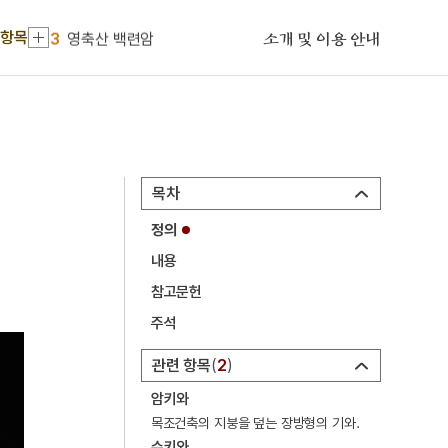
2
김자점
 항목
3
영축산 백련암
소개 및 이용 안내
4
중추원
5
곤룡포 부 용문보
6
나그네
7
측우기
목차
8
고사관수도
정의
9
광해군
내용
10
김치
참고문헌
1
금성대군
주석
2
김자점
관련 항목
2
3
영축산 백련암
암키와
4
중추원
목조건축의 지붕을 덮는 장방형의 기와.
수키와