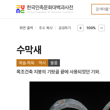
메뉴
본문
바로가기
바로가기
화면 출력
주소 복사
공유하기
100%
수막새
예술·체육
역사
물품
목조건축 지붕의 기왓골 끝에 사용되었던 기와.