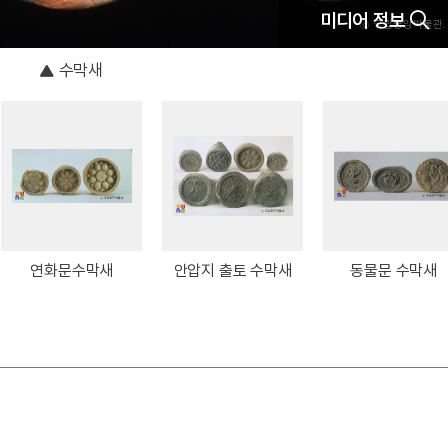
미디어 정보
수막새
연화문수막새
안압지 출토 수막새
동물문 수막새