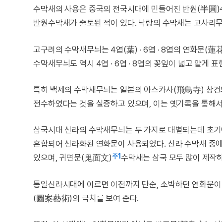
수막새의 사용은 중국의 전국시대에 민들어진 반원(半圓)
반원수막새가 출토된 적이 있다. 낙랑의 수막새는 고사리무
고구려의 수막새무늬는 4엽(葉) · 6엽 · 8엽의 연화문(
수막새무늬도 역시 4엽 · 6엽 · 8엽의 꽃잎이 넓고 얕게 
특히 백제의 수막새무늬는 일본의 아스카사(飛鳥寺) 창건와
전수하였다는 것을 실증하고 있으며, 이는 옛기록을 통해서
삼국시대 신라의 수막새무늬는 두 가지로 대별되는데 초기에
혼합되어 신라화된 연화문이 사용되었다. 신라 수막새 중에
주1
있으며, 귀면문(鬼面文)
수막새는 삼국 모두 많이 제작
통일신라시대에 이르면 이전까지 단순, 소박하던 연화문이
(圖案藝術)의 극치를 보여 준다.