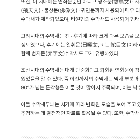
또한, 이 시대에는 연화문뿐만 아니고 쌍조문(雙鳥文) · 
(飛天文) · 불상문(佛像文) · 귀면문까지 사용되어 매우
수막새가 제작되었으며, 타원형의 수막새도 사용되어 형태
고려시대의 수막새는 전 · 후기에 따라 크게 다른 모습을
정도였으나, 후기에는 일휘문(日暉文, 또는 蛇目文)이라
함께 범자문(梵字文)수막새도 크게 유행하였다.
조선시대의 수막새는 대개 단순화되고 퇴화된 연화문이 장식
있었음을 알 수 있다. 즉 이전까지의 수막새는 막새 부분
90°가 넘는 둔각형을 이룬 것이 많아서 주목되며, 이는 
이들 수막새무늬는 시기에 따라 변화된 모습을 보여 주고 있
추정하는 데 결정적인 자료로 활용될 수 있다. 또한, 수막새