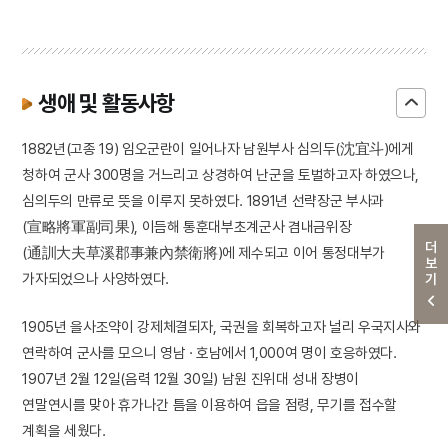
생애 및 활동사항
1882년(고종 19) 임오군란이 일어나자 남원부사 심의두(沈宜斗)에게
청하여 군사 300명을 거느리고 상경하여 난군을 토벌하고자 하였으나,
심의두의 만류로 뜻을 이루지 못하였다. 1891년 선략장군 부사과
(宣略將軍副司果), 이듬해 통훈대부초계군사 겸내금위장
더보기
(通訓大夫草溪郡事兼內禁衛將)에 제수되고 이어 통정대부가
가자되었으나 사양하였다.
1905년 을사조약이 강제체결되자, 국권을 회복하고자 널리 우국지사와
연락하여 군사를 모으니 영남 · 호남에서 1,000여 명이 호응하였다.
1907년 2월 12일(음력 12월 30일) 남원 진위대 성내 장병이
연말연시를 맞아 휴가나간 틈을 이용하여 읍을 점령, 무기를 접수할
계획을 세웠다.