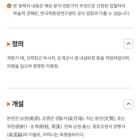
본 항목의 내용은 해당 분야 전문가의 추천으로 선정된 집필자의
학술적 견해로, 한국학중앙연구원의 공식 입장과 다를 수 있습니다.
정의
개항기 때, 선략장군 부사과, 초계군사 겸 내금위장 등을 역임하였으며,
의병을 일으켜 항쟁한 의병장.
개설
본관은 남원(南原). 초명은 양월서(梁月瑞). 자는 문찬(文贊), 호는
칙헌(則軒) · 초계(初桂, 草溪). 전북 남원 출신. 증호조판서 양맹석
(梁孟錫)의 아들로, 어머니는 파평윤씨이다.