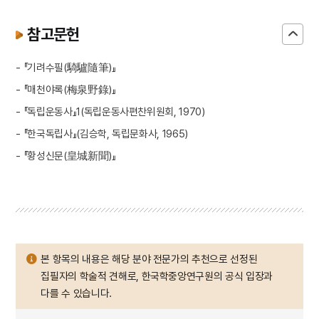
참고문헌
- 『기려수필(騎驢隨筆)』
- 『매천야록(梅泉野錄)』
- 『독립운동사』1(독립운동사편찬위원회, 1970)
- 『한국독립사』(김승학, 독립문화사, 1965)
- 『황성신문(皇城新聞)』
본 항목의 내용은 해당 분야 전문가의 추천으로 선정된
집필자의 학술적 견해로, 한국학중앙연구원의 공식 입장과
다를 수 있습니다.