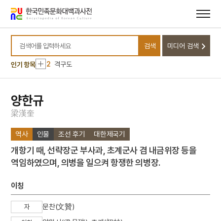
메뉴
본문
바로가기
바로가기
10
김동한
검색
미디어 검색
1
상해대한인거류민단
검색어를 입력하세요
2
격구도
인기 항목
3
금동 보살 입상
4
산수화
양한규
5
상해고려교민친목회
梁
漢
奎
6
상해대한교민단
역사
인물
조선 후기
대한제국기
7
제주의 제주마
개항기 때, 선략장군 부사과, 초계군사 겸 내금위장 등을
8
개신교
역임하였으며, 의병을 일으켜 항쟁한 의병장.
9
김개남
10
김동한
이칭
1
상해대한인거류민단
문찬(文贊)
자
2
격구도