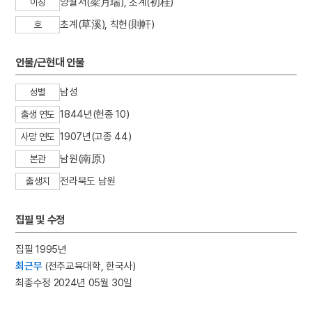
양월서(梁月瑞), 초계(初桂)
이칭
3
금동 보살 입상
초계(草溪), 칙헌(則軒)
호
4
산수화
5
상해고려교민친목회
인물/근현대 인물
6
상해대한교민단
남성
7
제주의 제주마
성별
8
개신교
1844년(헌종 10)
출생 연도
9
김개남
1907년(고종 44)
사망 연도
10
김동한
남원(南原)
본관
전라북도 남원
출생지
집필 및 수정
집필 1995년
최근무
(전주교육대학, 한국사)
최종수정 2024년 05월 30일