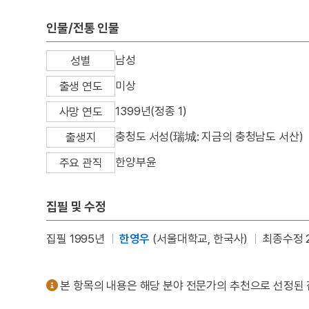
인물/전통 인물
남성
성별
미상
출생 연도
1399년(정종 1)
사망 연도
충청도 서성(瑞城: 지금의 충청남도 서산)
출생지
한양부윤
주요 관직
집필 및 수정
집필 1995년
한영우
(서울대학교, 한국사)
최종수정 2
본 항목의 내용은 해당 분야 전문가의 추천으로 선정된