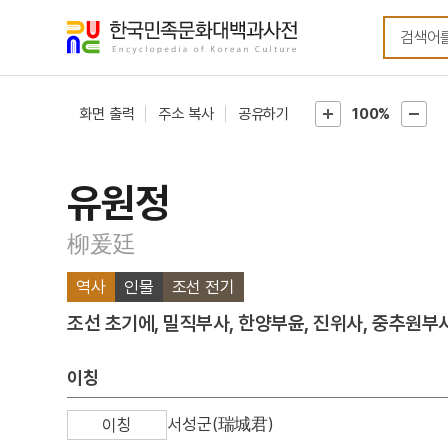
메뉴
본문
바로가기
바로가기
화면 출력
주소 복사
공유하기
100%
유원정
柳爰廷
역사
인물
조선 전기
조선 초기에, 밀직부사, 한양부윤, 진위사, 중추원부
이칭
서성군(瑞城君)
이칭