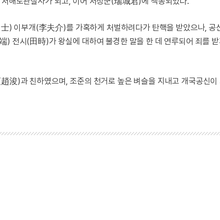
쳐 서해도관찰사가 되고, 이어 서성군(瑞城君)에 책봉되었다.
(甲士) 이부개(李夫介)를 가혹하게 처벌하려다가 탄핵을 받았으나, 공
) 전시(田時)가 왕실에 대하여 불경한 말을 한 데 연루되어 죄를 
(趙浚)과 친하였으며, 조준의 천거로 높은 벼슬을 지내고 개국공신이