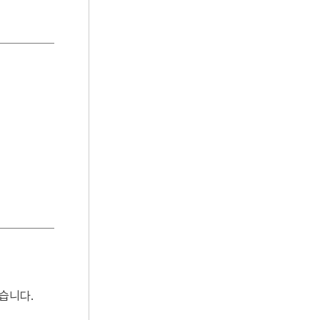
4
인정
5
특산물
6
간도
7
광복절 노래
8
권근
9
김장생
10
소청룡탕
습니다.