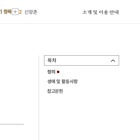
1
고구려
기 항목
2
신앙촌
소개 및 이용 안내
3
십송율목차기
4
인정
5
특산물
6
간도
목차
7
광복절 노래
정의
8
권근
생애 및 활동사항
9
김장생
참고문헌
10
소청룡탕
1
고구려
2
신앙촌
3
십송율목차기