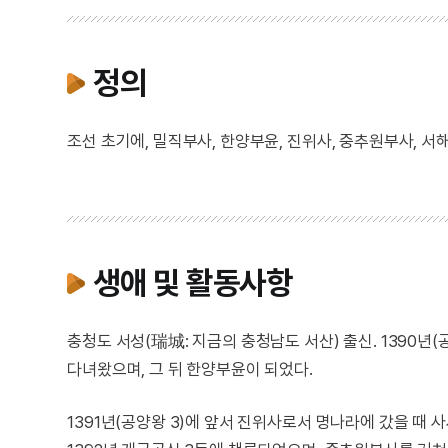
정의
조선 초기에, 밀직부사, 한양부윤, 진위사, 중추원부사, 서
생애 및 활동사항
충청도 서성(瑞城: 지금의 충청남도 서산) 출신. 1390년
다녀왔으며, 그 뒤 한양부윤이 되었다.
1391년(공양왕 3)에 앞서 진위사로서 명나라에 갔을 때