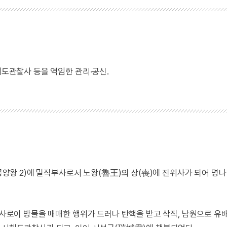
해도관찰사 등을 역임한 관리·공신.
(공양왕 2)에 밀직부사로서 노왕(魯王)의 상(喪)에 진위사가 되어 명
 사사로이 방물을 매매한 행위가 드러나 탄핵을 받고 삭직, 남원으로 유