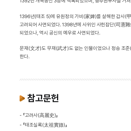
1392년 개국공신 3등에 책록되었으며, 중추원부사를 거
1396년(태조 5)에 유원정의 가비(家婢)를 살해한 갑사
고려되어 사면되었다. 1398년에 사위인 사헌잡단(司憲雜端
되었으나, 역시 공신의 예우로 사면되었다.
문재(文才)도 무재(武才)도 없는 인물이었으나 정승 조준
한다.
참고문헌
- 『고려사(高麗史)』
- 『태조실록(太祖實錄)』