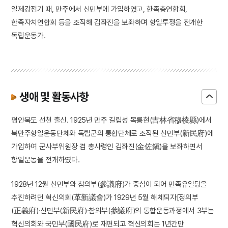
일제강점기 때, 만주에서 신민부에 가입하였고, 한족총연합회,
한족자치연합회 등을 조직해 김좌진을 보좌하며 항일투쟁을 전개한
독립운동가.
생애 및 활동사항
평안북도 선천 출신. 1925년 만주 길림성 목릉현(吉林省穆棱縣)에서
북만주항일운동단체와 독립군의 통합단체로 조직된 신민부(新民府)에
가입하여 군사부위원장 겸 총사령인 김좌진(金佐鎭)을 보좌하면서
항일운동을 전개하였다.
1928년 12월 신민부와 참의부(參議府)가 중심이 되어 민족유일당을
추진하려던 혁신의회(革新議會)가 1929년 5월 해체되자[정의부
(正義府)·신민부(新民府)·참의부(參議府)의 통합운동과정에서 3부는
혁신의회와 국민부(國民府)로 재편되고 혁신의회는 1년간만