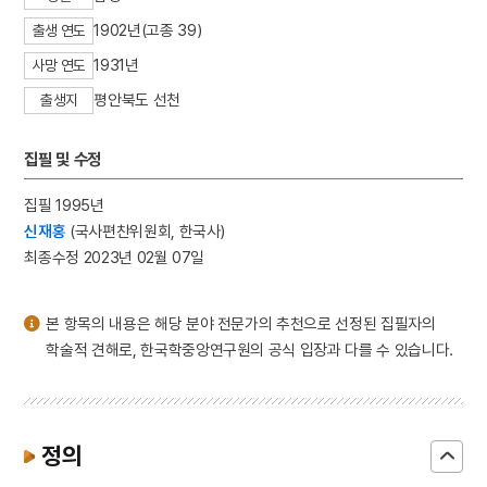
3
이이
1902년(고종 39)
출생 연도
4
이황
1931년
사망 연도
5
세종
평안북도 선천
출생지
6
연평해전
7
고향
집필 및 수정
8
꿀벌
집필 1995년
9
만파식적 설화
신재홍
(국사편찬위원회, 한국사)
10
민족종교
최종수정 2023년 02월 07일
본 항목의 내용은 해당 분야 전문가의 추천으로 선정된 집필자의
학술적 견해로, 한국학중앙연구원의 공식 입장과 다를 수 있습니다.
정의