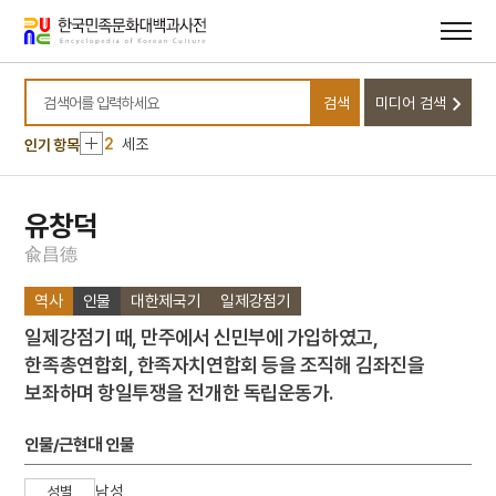
메뉴
본문
바로가기
바로가기
10
민족종교
검색
미디어 검색
1
금성대군
검색어를 입력하세요
2
세조
인기 항목
3
이이
4
이황
유창덕
5
세종
兪
昌
德
6
연평해전
역사
인물
대한제국기
일제강점기
7
고향
일제강점기 때, 만주에서 신민부에 가입하였고,
8
꿀벌
한족총연합회, 한족자치연합회 등을 조직해 김좌진을
9
만파식적 설화
보좌하며 항일투쟁을 전개한 독립운동가.
10
민족종교
1
금성대군
인물/근현대 인물
2
세조
남성
성별