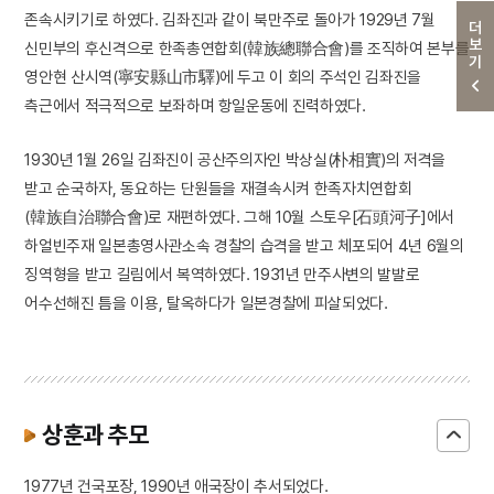
존속시키기로 하였다. 김좌진과 같이 북만주로 돌아가 1929년 7월
더보기
신민부의 후신격으로 한족총연합회(韓族總聯合會)를 조직하여 본부를
영안현 산시역(寧安縣山市驛)에 두고 이 회의 주석인 김좌진을
측근에서 적극적으로 보좌하며 항일운동에 진력하였다.
1930년 1월 26일 김좌진이 공산주의자인 박상실(朴相實)의 저격을
받고 순국하자, 동요하는 단원들을 재결속시켜 한족자치연합회
(韓族自治聯合會)로 재편하였다. 그해 10월 스토우[石頭河子]에서
하얼빈주재 일본총영사관소속 경찰의 습격을 받고 체포되어 4년 6월의
징역형을 받고 길림에서 복역하였다. 1931년 만주사변의 발발로
어수선해진 틈을 이용, 탈옥하다가 일본경찰에 피살되었다.
상훈과 추모
1977년 건국포장, 1990년 애국장이 추서되었다.