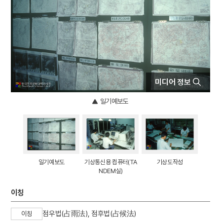
4
금성대군
5
강릉사범학교
6
보은 법주사 팔상전
7
의금부
8
한국독립당
9
가례집람
미디어 정보
10
견우직녀 설화
일기예보도
일기예보도
기상통신용 컴퓨터(TA
기상도작성
NDEM실)
이칭
점우법(占雨法), 점후법(占候法)
이칭