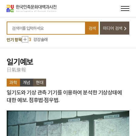
메뉴
본문
바로가기
바로가기
10
견우직녀 설화
1
사천왕
검색
미디어 검색
2
원두표
검색어를 입력하세요
3
강강술래
인기 항목
4
금성대군
5
강릉사범학교
일기예보
6
보은 법주사 팔상전
日
氣
豫
報
7
의금부
과학
개념
현대
8
한국독립당
일기도와 기상 관측 기기를 이용하여 분석한 기상상태에
9
가례집람
대한 예보. 점후법·점우법.
10
견우직녀 설화
1
사천왕
2
원두표
3
강강술래