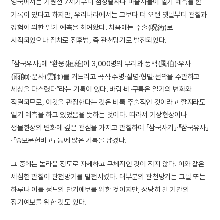
영국에서는 기원전 7세기부터 점성술사나 마술사들이 일기 예측을 한
기록이 있다고 하지만, 우리나라에서는 그보다 더 오랜 옛날부터 관찰과
경험에 의한 일기 예측을 하여왔다. 처음에는 주술(呪術)로
시작되었으나 점차로 점후법, 즉 관천망기로 발전되었다.
『삼국유사』에 “환웅(桓雄)이 3,000명의 무리와 풍백(風伯)·우사
(雨師)·운사(雲師)를 거느리고 곡식·수명·질병·형벌·선악을 주관하고
세상을 다스렸다”라는 기록이 있다. 바람·비·구름은 일기의 변화와
직결되므로, 이것을 관장한다는 것은 비록 주술적인 것이라고 할지라도
일기 예측을 하고 있었음을 뜻하는 것이다. 따라서 기상현상이나
생물현상의 변화에 깊은 관심을 가지고 관찰하여 『삼국사기』·『삼국유사』
·『증보문헌비고』 등에 많은 기록을 남겼다.
그 중에는 놀라울 정도로 자세하고 구체적인 것이 적지 않다. 이와 같은
세심한 관찰이 관천망기를 발전시켰다. 대부분의 관천망기는 그날 또는
하루나 이틀 정도의 단기예보를 위한 것이지만, 상당히 긴 기간의
장기예보를 위한 것도 있다.