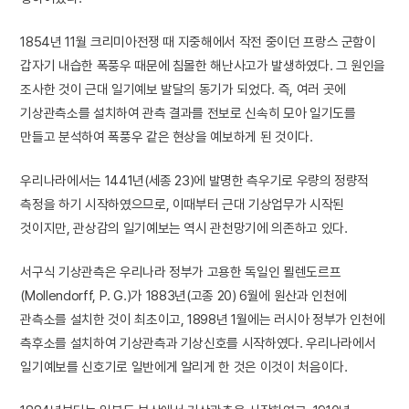
1854년 11월 크리미아전쟁 때 지중해에서 작전 중이던 프랑스 군함이
갑자기 내습한 폭풍우 때문에 침몰한 해난사고가 발생하였다. 그 원인을
조사한 것이 근대 일기예보 발달의 동기가 되었다. 즉, 여러 곳에
기상관측소를 설치하여 관측 결과를 전보로 신속히 모아 일기도를
만들고 분석하여 폭풍우 같은 현상을 예보하게 된 것이다.
우리나라에서는 1441년(세종 23)에 발명한 측우기로 우량의 정량적
측정을 하기 시작하였으므로, 이때부터 근대 기상업무가 시작된
것이지만, 관상감의 일기예보는 역시 관천망기에 의존하고 있다.
서구식 기상관측은 우리나라 정부가 고용한 독일인 묄렌도르프
(Mollendorff, P. G.)가 1883년(고종 20) 6월에 원산과 인천에
관측소를 설치한 것이 최초이고, 1898년 1월에는 러시아 정부가 인천에
측후소를 설치하여 기상관측과 기상신호를 시작하였다. 우리나라에서
일기예보를 신호기로 일반에게 알리게 한 것은 이것이 처음이다.