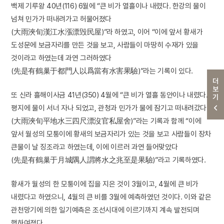
백제 기루왕 40년(116) 6월에 “큰 비가 열흘이나 내렸다. 한강의 물이
넘쳐 민가가 떠내려가고 허물어졌다
(大雨浹旬漢江水漲漂毁民屋)”라 하였고, 이어 “이에 앞서 황새가
도성문에 보금자리를 만든 것을 보고, 사람들이 마땅히 수재가 있을
것이라고 하였는데 과연 그러하였다
(先是有鶴巢于都門人以爲當有水害果驗)”라는 기록이 있다.
더보기
또 신라 흘해이사금 41년(350) 4월에 “큰 비가 열흘 동안이나 내렸다.
평지에 물이 서너 자나 되었고, 관청과 민가가 물에 잠기고 떠내려갔다
(大雨浹旬平地水三四尺漂沒官私屋舍)”라는 기록과 함께 “이에
앞서 월성의 모퉁이에 황새의 보금자리가 있는 것을 보고 사람들이 장차
큰물이 날 징조라고 하였는데, 이에 이르러 과연 들어맞았다
(先是有鶴巢于月城隅人謂將水之兆至是果驗)”라고 기록하였다.
황새가 월성의 한 모퉁이에 집을 지은 것이 3월이고, 4월에 큰 비가
내렸다고 하였으니, 4월의 큰 비를 3월에 예측하였던 것이다. 이와 같은
관천망기에 의한 일기예측은 조선시대에 이르기까지 계속 발전되며
행하여졌다.