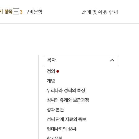
2
세종
기 항목
3
구비문학
소개 및 이용 안내
4
김종직
5
누정
6
띠
7
사신도
목차
8
세조
정의
9
장릉지
개념
10
지방교부세
우리나라 성씨의 특징
1
금성대군
성씨의 유래와 보급과정
2
세종
성과 본관
성씨 관계 자료와 족보
3
구비문학
현대사회의 성씨
4
김종직
참고문헌