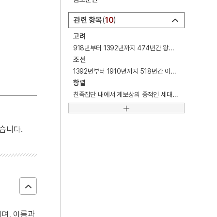
5
누정
관련 항목
10
6
띠
고려
7
사신도
918년부터 1392년까지 474년간 왕씨(王氏)가 34대에 걸쳐 집권했던 왕조.
8
세조
조선
1392년부터 1910년까지 518년간 이씨(李氏)가 27대에 걸쳐 집권했던 왕조.
9
장릉지
항렬
10
지방교부세
친족집단 내에서 계보상의 종적인 세대관계.
습니다.
며, 이름과