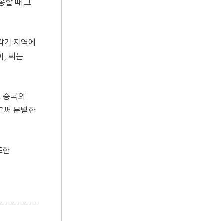
봉할 때 그
 각기 지역에
, 씨는
로 중국의
로써 분별한
또한