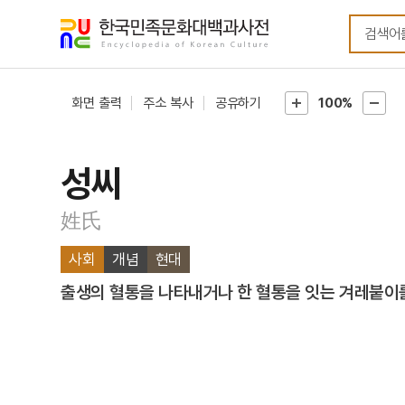
메뉴
본문
바로가기
바로가기
화면 출력
주소 복사
공유하기
100%
성씨
姓氏
사회
개념
현대
출생의 혈통을 나타내거나 한 혈통을 잇는 겨레붙이를