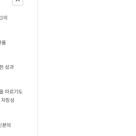
念)의
자율
한 성과
성을 따르기도
· 자칭성
 신분의