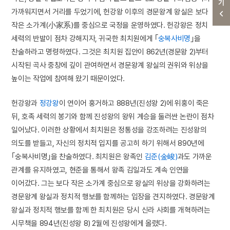
가까워지면서 거리를 두었기에, 헌강왕 이후의 경문왕계 왕실은 보다
작은 소가계(小家系)를 중심으로 국정을 운영하였다. 헌강왕은 정치
세력의 반발이 점차 강해지자, 귀국한 최치원에게 ｢
숭복사비명
｣을
찬술하라고 명령하였다. 그것은 최치원 집안이 862년(경문왕 2)부터
시작된 곡사 중창에 깊이 관여하면서 경문왕계 왕실의 권위와 위상을
높이는 작업에 참여해 왔기 때문이었다.
헌강왕과
정강왕
이 연이어 훙거하고 888년(진성왕 2)에 위홍이 죽은
뒤, 호족 세력의 봉기와 함께 진성왕의 왕위 계승을 둘러싼 논란이 점차
일어났다. 이러한 상황에서 최치원은 정통성을 강조하려는 진성왕의
의도를 받들고, 자신의 정치적 입지를 공고히 하기 위해서 890년에
｢숭복사비명｣을 찬술하였다. 최치원은 왕족인
김준(金峻)
과도 가까운
관계를 유지하였고, 현준을 통해서 왕족 김일과도 계속 인연을
이어갔다. 그는 보다 작은 소가계 중심으로 왕실의 위상을 강화하려는
경문왕계 왕실과 정치적 행보를 함께하는 입장을 견지하였다. 경문왕계
왕실과 정치적 행보를 함께 한 최치원은 당시 신라 사회를 개혁하려는
시무책을 894년(진성왕 8) 2월에 진성왕에게 올렸다.