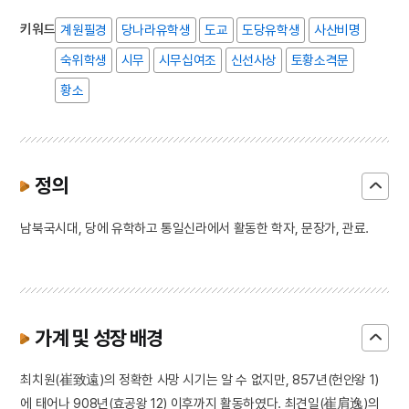
키워드
계원필경
당나라유학생
도교
도당유학생
사산비명
숙위학생
시무
시무십여조
신선사상
토황소격문
황소
정의
남북국시대, 당에 유학하고 통일신라에서 활동한 학자, 문장가, 관료.
가계 및 성장 배경
최치원(崔致遠)의 정확한 사망 시기는 알 수 없지만, 857년(헌안왕 1)
에 태어나 908년(효공왕 12) 이후까지 활동하였다. 최견일(崔肩逸)의