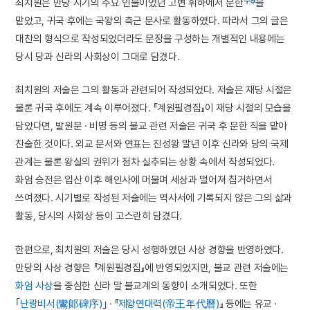
주9
최치원은 만당 시기의 주요 인물이었던 고변 휘하에서 문한
을
맡았고, 귀국 후에는 국왕의 측근 문사로 활동하였다. 따라서 그의 글은
대찬의 형식으로 작성되었더라도 문장을 구성하는 개별적인 내용에는
당시 당과 신라의 사회상이 그대로 담겼다.
최치원의 저술은 그의 활동과 관련되어 작성되었다. 저술은 재당 시절은
물론 귀국 후에도 계속 이루어졌다. 『계원필경집』이 재당 시절의 모습을
담았다면, 발원문 · 비명 등의 불교 관련 저술은 귀국 후 문한 직을 맡아
찬술한 것이다. 외교 문서와 연표는 진성왕 말년 이후 신라와 당의 국제
관계는 물론 왕실의 권위가 점차 실추되는 상황 속에서 작성되었다.
화엄 승전은 입산 이후 해인사에 머물며 세상과 떨어져 칩거하면서
쓰여졌다. 시기별로 작성된 저술에는 역사서에 기록되지 않은 그의 삶과
활동, 당시의 사회상 등이 고스란히 담겼다.
한편으로, 최치원의 저술은 당시 성행하였던 사상 경향을 반영하였다.
만당의 사상 경향은 『계원필경집』에 반영되었지만, 불교 관련 저술에는
화엄 사상
을 중심한 신라 말 불교계의 동향이 소개되었다. 또한
｢
난랑비서(鸞郞碑序)
｣ · 『
제왕연대력(帝王年代曆)
』 등에는 유교 ·