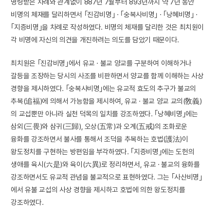
명령받은 차례와 관계없이 887년 7월부터 893년까지 약 7년 동안
비명의 체재를 달리하면서 ｢진감비명｣ · ｢숭복사비명｣ · ｢낭혜비명｣ ·
｢지증비명｣을 차례로 작성하였다. 비명의 체재를 달리한 것은 최치원이
각 비명에 자신의 의견을 개진하려는 의도를 담았기 때문이다.
최치원은 ｢진감비명｣에서 유교 · 불교 양교를 구분하여 이해하거나
갈등을 조장하는 당시의 사조를 비판하면서 양교를 함께 이해하는 사상
경향을 제시하였다. ｢숭복사비명｣에는 유교적 효도의 추구가 불교의
추복(追福)에 의해서 가능함을 제시하여, 유교 · 불교 양교 교의(敎義)
의 교섭뿐만 아니라 실천 덕목의 일치를 강조하였다. ｢낭혜비명｣에는
삼외(三畏)와 삼귀(三歸), 오상(五常)과 오계(五戒)의 조화로운
융화를 강조하면서 불사를 통해서 조덕을 추복하는 호법(護法)이
왕도정치를 구현하는 방편임을 부각하였다. ｢지증비명｣에는 도헌의
생애를 육시(六是)와 육이(六異)로 정리하면서, 유교 · 불교의 융화를
강조하면서도 유교적 관념을 불교적으로 표현하였다. 그는 ｢사산비명｣
에서 유불 교섭의 사상 경향을 제시하고 호법에 의한 왕도정치를
강조하였다.