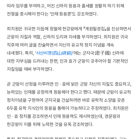
따라 임무를 부여하고, 어진 신하의 등용과 출세를 원활히 하기 위해
전형을 중시해야 한다는 ‘인재 등용론’도 강조하였다.
최치원은 귀국한 이듬해 정월에 헌강왕에게 『계원필경집』을 진상하면서
군왕의 자질과 역할, 신하의 도리와 자세를 부각하였다. 최치원은 귀국
직후에 여러 글을 찬술하면서 자신의 유교적 정치 이념을 계속
내세웠다. 특히, ‘
사산비명(四山碑銘)
’에는 군자국(君子國) 신라에
대한 자부심을 드러내는 한편, 인과 효가 군왕이 갖추어야 할 기본적인
자질임을 애써 부각하였다.
곧 군왕이 선정을 이루려면 인 · 효에 밝은 군왕 자신의 자질도 중요하고,
능력있는 인재를 공정하게 등용해야 한다고 했다. 때문에 군왕이 유교적
정치이념을 구현하여 군자국을 건설하려면 바로 유학적 소양을 갖춘
6두품 유학 지식인의 등용을 통해야 가능하다고 주장하였다. 최치원은
인 · 효 정치를 강조하면서 인재 등용책도 제시하였는데, 경문왕과
헌강왕이 이를 위해 노력한 것을 유독 강조하였다.