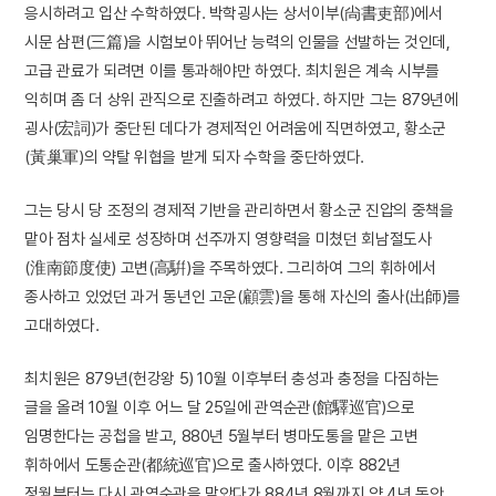
응시하려고 입산 수학하였다. 박학굉사는 상서이부(尙書吏部)에서
시문 삼편(三篇)을 시험보아 뛰어난 능력의 인물을 선발하는 것인데,
고급 관료가 되려면 이를 통과해야만 하였다. 최치원은 계속 시부를
익히며 좀 더 상위 관직으로 진출하려고 하였다. 하지만 그는 879년에
굉사(宏詞)가 중단된 데다가 경제적인 어려움에 직면하였고, 황소군
(黃巢軍)의 약탈 위협을 받게 되자 수학을 중단하였다.
그는 당시 당 조정의 경제적 기반을 관리하면서 황소군 진압의 중책을
맡아 점차 실세로 성장하며 선주까지 영향력을 미쳤던 회남절도사
(淮南節度使) 고변(高騈)을 주목하였다. 그리하여 그의 휘하에서
종사하고 있었던 과거 동년인 고운(顧雲)을 통해 자신의 출사(出師)를
고대하였다.
최치원은 879년(헌강왕 5) 10월 이후부터 충성과 충정을 다짐하는
글을 올려 10월 이후 어느 달 25일에 관역순관(館驛巡官)으로
임명한다는 공첩을 받고, 880년 5월부터 병마도통을 맡은 고변
휘하에서 도통순관(都統巡官)으로 출사하였다. 이후 882년
정월부터는 다시 관역순관을 맡았다가 884년 8월까지 약 4년 동안