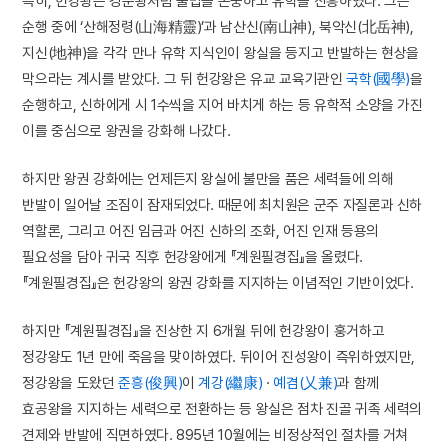
특히, 헌강왕은 경문왕처럼 불법을 존숭하고 유학을 진흥하였다. 그는
순행 중에 ‘산해정령(山海精靈)’과 남산신(南山神), 북악신(北岳神),
지신(地神)을 각각 만나 유학 지식인이 왕실을 등지고 반발하는 현상을
막으라는 계시를 받았다. 그 뒤 헌강왕은 유교 교육기관인
국학(國學)
을
순행하고, 신하에게 시 1수씩을 지어 바치게 하는 등 유학적 소양을 가진
이를 중심으로 왕권을 강화해 나갔다.
하지만 왕권 강화에는 언제든지 왕실에 불만을 품은 세력들에 의해
반발이 일어날 조짐이 잠재되었다. 때문에 최치원은 군주 자질론과 신하
역할론, 그리고 어진 임금과 어진 신하의 조화, 어진 인재 등용의
필요성을 담아 귀국 직후 헌강왕에게 『계원필경집』을 올렸다.
『계원필경집』은 헌강왕의 왕권 강화를 지지하는 이념적인 기반이었다.
하지만 『계원필경집』을 진상한 지 6개월 뒤에 헌강왕이 훙거하고
정강왕도 1년 만에 죽음을 맞이하였다. 뒤이어 진성왕이 즉위하였지만,
정강왕을 도왔던
준흥(俊興)
이
계강(繼康)
·
예겸(乂兼)
과 함께
효공왕을 지지하는 세력으로 전환하는 등 왕실은 점차 진골 귀족 세력의
견제와 반발에 직면하였다. 895년 10월에는 비정상적인 절차를 거쳐