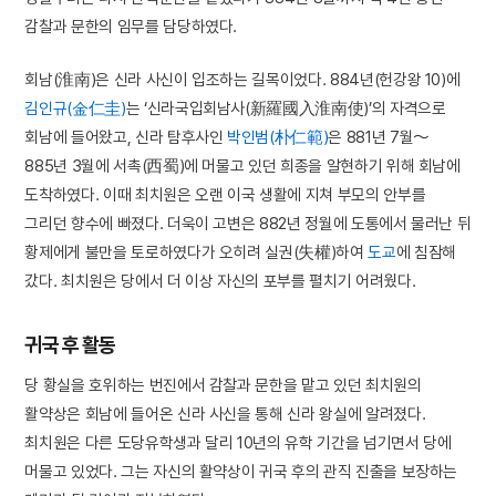
감찰과 문한의 임무를 담당하였다.
회남(淮南)은 신라 사신이 입조하는 길목이었다. 884년(헌강왕 10)에
김인규(金仁圭)
는 ‘신라국입회남사(新羅國入淮南使)’의 자격으로
회남에 들어왔고, 신라 탐후사인
박인범(朴仁範)
은 881년 7월～
885년 3월에 서촉(西蜀)에 머물고 있던 희종을 알현하기 위해 회남에
도착하였다. 이때 최치원은 오랜 이국 생활에 지쳐 부모의 안부를
그리던 향수에 빠졌다. 더욱이 고변은 882년 정월에 도통에서 물러난 뒤
황제에게 불만을 토로하였다가 오히려 실권(失權)하여
도교
에 침잠해
갔다. 최치원은 당에서 더 이상 자신의 포부를 펼치기 어려웠다.
귀국 후 활동
당 황실을 호위하는 번진에서 감찰과 문한을 맡고 있던 최치원의
활약상은 회남에 들어온 신라 사신을 통해 신라 왕실에 알려졌다.
최치원은 다른 도당유학생과 달리 10년의 유학 기간을 넘기면서 당에
머물고 있었다. 그는 자신의 활약상이 귀국 후의 관직 진출을 보장하는