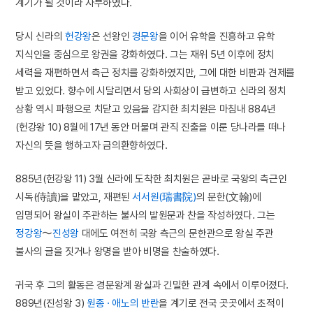
계기가 될 것이라 자부하였다.
당시 신라의
헌강왕
은 선왕인
경문왕
을 이어 유학을 진흥하고 유학
지식인을 중심으로 왕권을 강화하였다. 그는 재위 5년 이후에 정치
세력을 재편하면서 측근 정치를 강화하였지만, 그에 대한 비판과 견제를
받고 있었다. 향수에 시달리면서 당의 사회상이 급변하고 신라의 정치
상황 역시 파행으로 치닫고 있음을 감지한 최치원은 마침내 884년
(헌강왕 10) 8월에 17년 동안 머물며 관직 진출을 이룬 당나라를 떠나
자신의 뜻을 행하고자 금의환향하였다.
885년(헌강왕 11) 3월 신라에 도착한 최치원은 곧바로 국왕의 측근인
시독(侍讀)을 맡았고, 재편된
서서원(瑞書院)
의 문한(文翰)에
임명되어 왕실이 주관하는 불사의 발원문과 찬을 작성하였다. 그는
정강왕
～
진성왕
대에도 여전히 국왕 측근의 문한관으로 왕실 주관
불사의 글을 짓거나 왕명을 받아 비명을 찬술하였다.
귀국 후 그의 활동은 경문왕계 왕실과 긴밀한 관계 속에서 이루어졌다.
889년(진성왕 3)
원종 · 애노의 반란
을 계기로 전국 곳곳에서 초적이