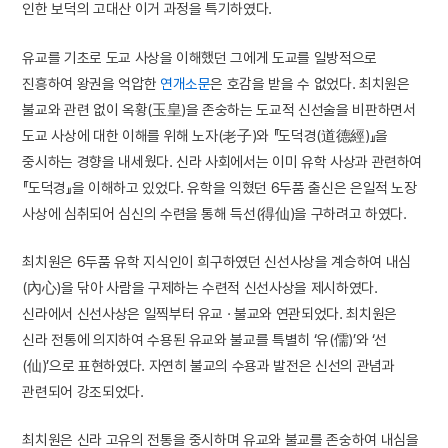
인한 보덕의 고대산 이거 과정을 특기하였다.
유교를 기초로 도교 사상을 이해했던 그에게 도교를 일방적으로
진흥하여 왕권을 억압한
연개소문
은 호감을 받을 수 없었다. 최치원은
불교와 관련 없이 옥황(玉皇)을 존숭하는 도교적 신선술을 비판하면서
도교 사상에 대한 이해를 위해 노자(老子)와 『도덕경(道德經)』을
중시하는 경향을 내세웠다. 신라 사회에서는 이미 유학 사상과 관련하여
『도덕경』을 이해하고 있었다. 유학을 익혔던 6두품 출신은 은일적 노장
사상에 심취되어 심신의 수련을 통해 득선(得仙)을 구하려고 하였다.
최치원은 6두품 유학 지식인이 희구하였던 신선사상을 계승하여 내심
(內心)을 닦아 사람을 구제하는 수련적 신선사상을 제시하였다.
신라에서 신선사상은 일찍부터 유교 · 불교와 연관되었다. 최치원은
신라 전통에 의지하여 수용된 유교와 불교를 특별히 ‘유(儒)’와 ‘선
(仙)’으로 표현하였다. 자연히 불교의 수용과 발전은 신선의 관념과
관련되어 강조되었다.
최치원은 신라 고유의 전통을 중시하며 유교와 불교를 존숭하여 내심을