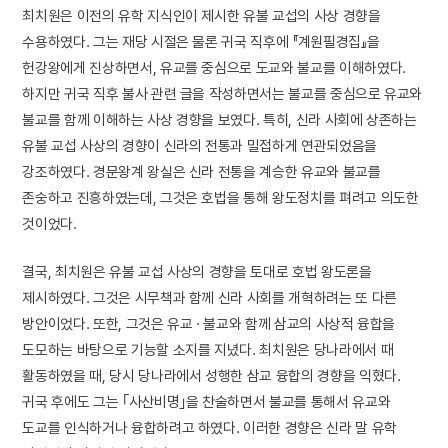
최치원은 이전의 유학 지식인이 제시한 유불 교섭의 사상 경향을
수용하였다. 그는 재당 시절은 물론 귀국 직후에 『계원필경집』을
헌강왕에게 진상하면서, 유교를 중심으로 도교와 불교를 이해하였다.
하지만 귀국 직후 불사 관련 글을 작성하면서는 불교를 중심으로 유교와
불교를 함께 이해하는 사상 경향을 보였다. 특히, 신라 사회에 상존하는
유불 교섭 사상의 경향이 신라의 전통과 밀접하게 연관되었음을
강조하였다. 경문왕계 왕실은 신라 전통을 계승한 유교와 불교를
존숭하고 진흥하였는데, 그것은 호법을 통해 왕도정치를 펴려고 의도한
것이었다.
결국, 최치원은 유불 교섭 사상의 경향을 토대로 호법 왕도론을
제시하였다. 그것은 시무책과 함께 신라 사회를 개혁하려는 또 다른
방안이었다. 또한, 그것은 유교 · 불교와 함께 삼교의 사상적 융합을
도모하는 바탕으로 기능할 소지를 지녔다. 최치원은 당나라에서 때
활동하였을 때, 당시 당나라에서 성행한 삼교 융합의 경향을 익혔다.
귀국 후에도 그는 ｢사산비명｣을 찬술하면서 불교를 통해서 유교와
도교를 인식하거나 융합하려고 하였다. 이러한 경향은 신라 말 유학