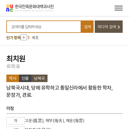
메뉴
본문
바로가기
바로가기
10
소양인
1
나화랑
검색
미디어 검색
2
금성대군
검색어를 입력하세요
3
세조
인기 항목
4
김진우
5
만파식적 설화
최치원
6
백련전
崔
致
遠
7
서울 조계사 백송
역사
인물
남북국
8
선의왕후
남북국시대, 당에 유학하고 통일신라에서 활동한 학자,
9
성주풀이
문장가, 관료.
10
소양인
1
나화랑
이칭
2
금성대군
고운(孤雲), 해부(海夫), 해운(海雲)
자
3
세조