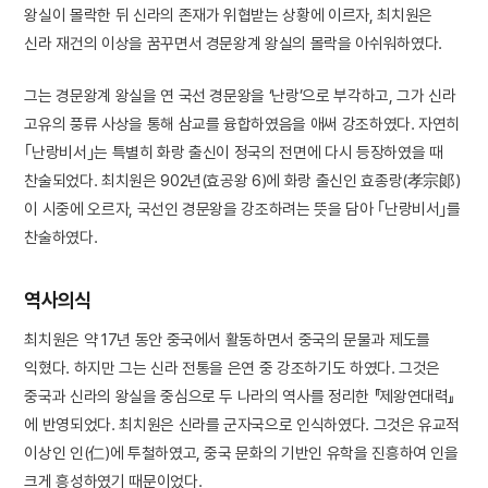
왕실이 몰락한 뒤 신라의 존재가 위협받는 상황에 이르자, 최치원은
신라 재건의 이상을 꿈꾸면서 경문왕계 왕실의 몰락을 아쉬워하였다.
그는 경문왕계 왕실을 연 국선 경문왕을 ‘난랑’으로 부각하고, 그가 신라
고유의 풍류 사상을 통해 삼교를 융합하였음을 애써 강조하였다. 자연히
｢난랑비서｣는 특별히 화랑 출신이 정국의 전면에 다시 등장하였을 때
찬술되었다. 최치원은 902년(효공왕 6)에 화랑 출신인 효종랑(孝宗郞)
이 시중에 오르자, 국선인 경문왕을 강조하려는 뜻을 담아 ｢난랑비서｣를
찬술하였다.
역사의식
최치원은 약 17년 동안 중국에서 활동하면서 중국의 문물과 제도를
익혔다. 하지만 그는 신라 전통을 은연 중 강조하기도 하였다. 그것은
중국과 신라의 왕실을 중심으로 두 나라의 역사를 정리한 『제왕연대력』
에 반영되었다. 최치원은 신라를 군자국으로 인식하였다. 그것은 유교적
이상인 인(仁)에 투철하였고, 중국 문화의 기반인 유학을 진흥하여 인을
크게 흥성하였기 때문이었다.