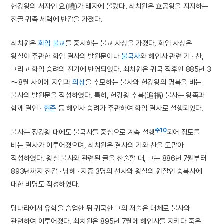
헌강왕의 서자인 요(嶢)가 태자에 올랐다. 최치원은 효공왕을 지지하는
진골 귀족 세력에 반감을 가졌다.
최치원은
화엄 불교
를 중시하는 불교 사상을 가졌다. 화엄 사상은
왕실이 주관한 화엄 결사의 발원문이나
불국사
와 해인사 관련 기 · 찬,
그리고 화엄 승려의 전기에 반영되었다. 최치원은 귀국 직후인 885년 3
～8월 사이에 지엄과
의상
을 추모하는 불사와 헌강왕의 명복을 비는
불사의 발원문을 작성하였다. 특히, 헌강왕 추복(追福) 불사는 왕족과
함께 결언 ·
현준
등 해인사 승려가 주관하여 화엄 결사로 설행되었다.
주10
불사는 정강왕 대에도 불국사를 중심으로 계속 설행
되어 정토를
비는 결사가 이루어졌으며, 최치원은 결사의 기와 찬을 도맡아
작성하였다. 왕실 불사와 관련된 글을 찬술할 때, 그는 886년 7월부터
893년까지 진감 · 낭혜 · 지증 3명의 선사와 왕실의 원찰인 숭복사에
대한 비명도 작성하였다.
당나라에서 유학을 습업한 뒤 귀국한 그의 저술은 대체로 불사와
관련하여 이루어졌다. 최치원은 895년 7월에 해인사를 지키다 죽은