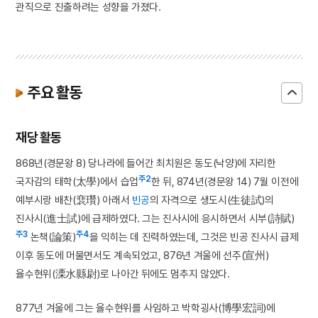
관직으로 진출하려는 성향을 가졌다.
주요 활동
재당 활동
868년(경문왕 8) 당나라에 들어간 최치원은 동도(낙양)에 자리한
주2
국자감의 태학(太學)에서 습업
한 뒤, 874년(경문왕 14) 7월 이전에
예부시랑 배찬(裵瓚) 아래서
빈공
의 자격으로 생도시(生徒試)의
진사시(進士試)에 급제하였다. 그는 진사시에 응시하면서 시부(詩賦)
주3
주4
논책(論策)
을 익히는 데 진력하였는데, 그것은 빈공 진사시 급제
이후 동도에 머물면서도 계속되었고, 876년 겨울에 선주(宣州)
율수현위(溧水縣尉)로 나아간 뒤에도 멈추지 않았다.
877년 겨울에 그는 율수현위를 사임하고 박학굉사(博學宏詞)에