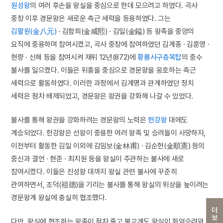
원성왕
의 여러 후손을 왕실을 중심으로 한데 모으려고 하였다. 곡사
중창 이후 경문왕은 새로운 측근 세력을 등용하였다. 그는
김팔원(金八元)
· 김함희(金咸熙) · 김일(金鎰) 등 왕족을 중앙의
요직에 중용하며 참여시켰고, 곡사 중창에 참여하였던 김계종 · 김훈영 ·
현량 · 신해 등을 참여시켜 재위 12년(872)에
황룡사구층목탑
의 중수
불사를 일으켰다. 이들은 위홍을 중심으로 경문왕을 옹호하는 측근
세력으로 활동하였다. 이러한 과정에서 김계명과 관계하였던 정치
세력은 점차 배제되었고, 경문왕은 왕권을 강화해 나갈 수 있었다.
불사를 통해 왕권을 강화하려는 경문왕의 노력은
헌강왕
대에도
계승되었다. 헌강왕은 선왕이 중용한 여러 왕족 및 승려들이 사망하자,
이전부터 활동한 김일 이외에 김임보(金林甫) · 김순헌(金順憲) 등의
중신과 결언 · 현준 · 최치원 등을 왕실이 주관하는 불사에 새로
참여시켰다. 이들은 진성왕 대까지 왕실 관련 불사에 꾸준히
관여하면서, 조덕(祖德)을 기리는 불사를 통해 왕실의 위상을 높이려는
경문왕계 왕실에 충실히 협조했다.
더보기
다만, 왕실에 협조하는 왕족이 점차 줄고 불교계도 왕실이 화엄승려와