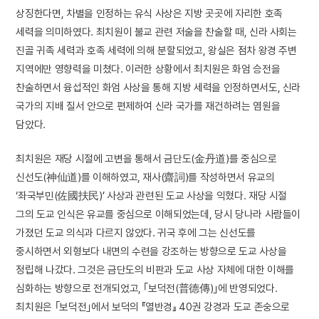
상징한다면, 차별을 인정하는 유식 사상은 지방 곳곳에 자리한 호족
세력을 의미하였다. 최치원이 불교 관련 저술을 찬술할 때, 신라 사회는
진골 귀족 세력과 호족 세력에 의해 분할되었고, 왕실은 점차 왕경 주변
지역에만 영향력을 미쳤다. 이러한 상황에서 최치원은 화엄 승전을
찬술하면서 융섭적인 화엄 사상을 통해 지방 세력을 인정하면서도, 신라
국가의 지배 질서 안으로 편제하여 신라 국가를 재건하려는 염원을
담았다.
최치원은 재당 시절에 고변을 통해서 금단도(金丹道)를 중심으로
신선도(神仙道)를 이해하였고, 재사(齋詞)를 작성하면서 유교의
‘좌국부민(佐國扶民)’ 사상과 관련된 도교 사상을 익혔다. 재당 시절
그의 도교 인식은 유교를 중심으로 이해되었는데, 당시 당나라 사람들이
가졌던 도교 의식과 다르지 않았다. 귀국 후에 그는 신선도를
중시하면서 외형보다 내면의 수련을 강조하는 방향으로 도교 사상을
정립해 나갔다. 그것은 금단도의 비판과 도교 사상 자체에 대한 이해를
심화하는 방향으로 전개되었고, ｢보덕전(普德傳)｣에 반영되었다.
최치원은 ｢보덕전｣에서 보덕의 『열반경』 40권 강경과 도교 존숭으로