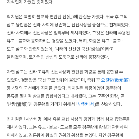
지식인이 가졌던 것이었다.
최치원은 특별히 불교와 연관된 선(仙)에 관심을 가졌다. 귀국 후 그의
삼교 융합론은 신라 사회에 상존하는 신선사상을 중심으로 전개되었다.
신라 사회에서 신선사상은 일찍부터 제시되었다. 그것은 신라에 수용된
유교 · 불교와 융화하려는 경향을 보였다. 특히, 화랑은 유교 · 불교 ·
도교 삼교와 관련되었는데, ‘나라의 신선인 국선(國仙)’이라고
불려졌으며, 토착적인 산신의 도움으로 신라에 등장하였다.
자연 삼교는 신라 고유의 신선사상과 관련된 화랑을 통해 융합될 수
있었다. 경문왕은 ‘국선’으로 왕위에 올랐으며, 즉위 후
요원랑(邀元郞)
등 4명의 국선에게 지지를 받았다. 최치원은 화랑이었던 경문왕이
풍류를 떨치며 삼교를 융합하였다고 내세웠다. 그는 군주인 화랑, 곧
‘난랑(鸞郞)’인 경문왕을 기리기 위해서 ｢
난랑비서
｣를 찬술하였다.
최치원은 ｢사산비명｣에서 유불 교섭 사상의 경향과 함께 삼교 융합론을
제시하였다. 그는 유교 · 불교 · 도교를 모두 경문왕계 왕실과 관련하여
이해하였고, 경문왕계 왕실의 권위와 위상을 높였다. 자연 경문왕계