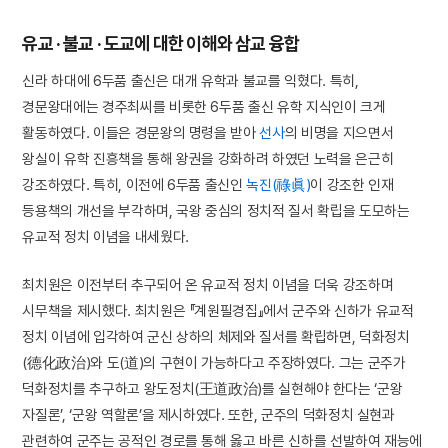
유교 · 불교 · 도교에 대한 이해와 삼교 융합
신라 하대에 6두품 출신은 대개 유학과 불교를 익혔다. 특히,
경문왕대에는 경주최씨를 비롯한 6두품 출신 유학 지식인이 크게
활동하였다. 이들은 경문왕의 명령을 받아
선사
의 비명을 지으면서
왕실이 유학 진흥책을 통해 왕권을 강화하려 하였던 노력을 은근히
강조하였다. 특히, 이전에 6두품 출신인
녹진(祿眞)
이 강조한 인재
등용책의 개선을 부각하며, 국왕 중심의 정치적 질서 확립을 도모하는
유교적 정치 이념을 내세웠다.
최치원은 이전부터 추구되어 온 유교적 정치 이념을 더욱 강조하며
시무책을 제시했다. 최치원은 『계원필경집』에서 군주와 신하가 유교적
정치 이념에 입각하여 군신 상하의 체제와 질서를 확립하면, 덕화정치
(德化政治)와 도(道)의 구현이 가능하다고 주장하였다. 그는 군주가
덕화정치를 추구하고 왕도정치(王道政治)를 실현해야 한다는 ‘군왕
자질론’, ‘군왕 역할론’을 제시하였다. 또한, 군주의 덕화정치 실현과
관련하여 군주는 공적인 경로를 통해 옳고 바른 신하를 선발하여 재능에