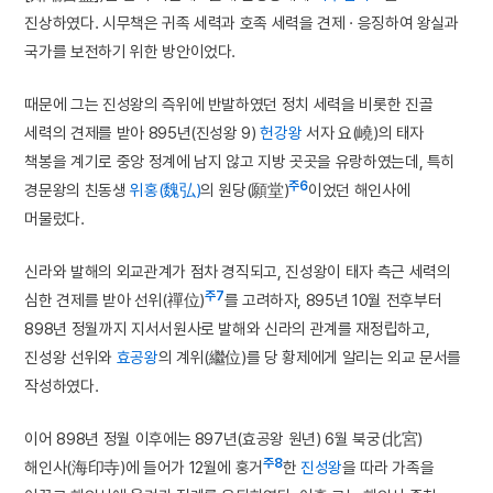
진상하였다. 시무책은 귀족 세력과 호족 세력을 견제 · 응징하여 왕실과
국가를 보전하기 위한 방안이었다.
때문에 그는 진성왕의 즉위에 반발하였던 정치 세력을 비롯한 진골
세력의 견제를 받아 895년(진성왕 9)
헌강왕
서자 요(嶢)의 태자
책봉을 계기로 중앙 정계에 남지 않고 지방 곳곳을 유랑하였는데, 특히
주6
경문왕의 친동생
위홍(魏弘)
의 원당(願堂)
이었던 해인사에
머물렀다.
신라와 발해의 외교관계가 점차 경직되고, 진성왕이 태자 측근 세력의
주7
심한 견제를 받아 선위(禪位)
를 고려하자, 895년 10월 전후부터
898년 정월까지 지서서원사로 발해와 신라의 관계를 재정립하고,
진성왕 선위와
효공왕
의 계위(繼位)를 당 황제에게 알리는 외교 문서를
작성하였다.
이어 898년 정월 이후에는 897년(효공왕 원년) 6월 북궁(北宮)
주8
해인사(海印寺)에 들어가 12월에 훙거
한
진성왕
을 따라 가족을