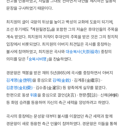
전고를 인용하였고, 사실을 그대로 전하면서 대안을 제시하는 실용적
문장을 구사하였기 때문이다.
최치원의 글이 국왕의 위상을 높이고 백성의 교화에 도움이 되기에,
조선 후기에도 『계원필경집』을 포함한 그의 저술은 후대인들의 주목을
계속 받았다. 최치원의 저작이 후대인의 주목을 받은 것은 그의 정치적
입장에서 비롯되었다. 최치원의 아버지 최견일은 곡사를 중창하는
불사에 참여하였고, 최치원은 곡사와
대숭복사(大崇福寺)
중창의
의미를 담은 ｢
숭복사비명
｣을 찬술하였다.
경문왕은 책봉을 받은 재위 5년(865)에 곡사를 중창하면서 아버지
김계명(金啓明)
을 중심으로
김예(金銳)
· 김계종(金繼宗) ·
김훈영(金勛榮)
· 김수종(金邃宗) 등 왕족에게 실무를 맡겼다.
한편으로 동생
위홍
을 중심으로 결언(決言) · 현량(賢諒) · 신해(神解)
등 화엄 승려를 등용하여 자신의 측근 세력을 양성하려고 하였다.
곡사의 중창에는 문성왕 대부터 불사를 이끌었던 측근 세력과 함께
경문왕이 새로 등용한 측근 인물이 참여하였다. 경문왕은 이들을 통해