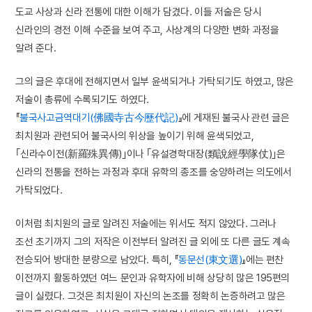
도교 사상과 신라 전통에 대한 이해가 담겼다. 이들 저술은 당시
신라인의 경전 이해 수준을 보여 주고, 사상계의 다양한 변화 과정을
알려 준다.
그의 글은 후대에 전해지면서 일부 윤색되거나 가탁되기도 하였고, 많은
저술이 총류에 수록되기도 하였다.
『
불국사고금역대기(佛國寺古今歷代記)
』에 게재된 불국사 관련 글은
최치원과 관련되어 불국사의 위상을 높이기 위해 윤색되었고,
｢신라수이전(新羅殊異傳)｣이나 ｢유설경학대장(類說經學隊仗)｣은
신라의 전통을 전하는 과정과 후대 유학의 종조를 숭앙하려는 의도에서
가탁되었다.
이처럼 최치원의 글로 알려진 저술에는 위서도 적지 않았다. 그러나
조선 초기까지 그의 저작은 이전부터 알려진 글 외에 또 다른 글도 계속
전승되어 방대한 분량으로 남았다. 특히, 『
동문선(東文選)
』에는 편찬
이전까지 활동하였던 여느 문인과 유학자에 비해 상당히 많은 195편의
글이 실렸다. 그것은 최치원이 자신의 논조를 정확히 논증하려고 많은