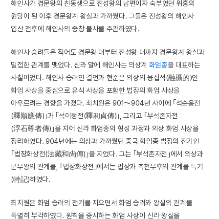
해인사가 경문왕의 친동생으로 진성왕의 남편이자 숙부였던 위홍의
원당이 된 이후 경문왕계 왕실과 가까웠다. 그들은 진성왕의 해인사
입산 전후에 해인사의 중창 불사를 주관하였다.
해인사 승려들은 적어도 경문왕 대부터 진성왕 대까지 경문왕계 왕실과
밀접한 관계를 맺었다. 신라 말에 해인사는 의상계
화엄종
을 대표하는
사찰이었다. 해인사 승려인 결언과 현준은 의상의 융섭적(融攝的)인
화엄 사상을 중심으로 유식 사상을 포함한 법장의 화엄 사상을
아우르려는 경향을 가졌다. 최치원은 901～904년 사이에 ｢석순응전
(釋順應傳)｣과 ｢석이정전(釋利貞傳)｣, 그리고 ｢부석존자전
(浮石尊者傳)｣을 지어 신라 화엄종의 형성 과정과 의상 화엄 사상을
정리하였다. 904년에는 의상과 가까웠던 중국 화엄종 법장의 전기인
｢법장화상전(法藏和尙傳)｣을 지었다. 그는 ｢부석존자전｣에서 의상과
문무왕의 관계를, ｢법장화상전｣에서는 법장과 측천무후의 관계를 특기
(特記)하였다.
최치원은 화엄 승려의 전기를 지으면서 화엄 승려와 왕실의 관계를
특별히 부각하였다. 원칙을 중시하는 화엄 사상이 신라 왕실을