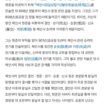
영혼을 위로하기 위해 ｢
해인사묘길상탑기(海印寺妙吉祥塔記)
｣를
찬술한 뒤 898년 정월부터 해인사 중창 관련 글을 지었다. 그것은 그가
898년(효공왕 2) 정월 해인사에 들어갔기 때문이기도 하지만, 자신의
형인 해인사 현준을 비롯하여 결언 · 성기(性起) · 승훈(僧訓) · 난교
(蘭交) ·
희랑(希朗)
등 해인사 승려와 가까웠기 때문이었다.
그는 현준의 부탁을 받아 901년(효공왕 5)부터 해인사 관련 승려의
전기를 찬술하였다. 해인사를 창건한
순응(順應)
과
이정(利貞)
의
전기를 쓴 다음에는, 신라와 중국의 화엄 교학을 정립하는 데 공헌한
의상(義湘)과
법장(法藏)
의 전기를 지었다. 그의 불교 관련 저술은 당시
해인사의 화엄 사상과 깊은 관계를 가지며 작성되었다.
해인사의 승려인 결언 · 현준 · 성기 · 승훈 · 난교 등은 경문왕계 왕실의
왕명을 받아 결사를 맺거나 사찰을 창건하였다. 현준이 주로 헌강왕 대
말년 이후에 왕실과 긴밀한 관계를 맺었다면, 결언은 이미 경문왕 대
초반부터 왕실과 친밀하였다. 다만, 현준은 아버지 최견일을 통해 이미
경문왕 대 초반부터 왕실과 잘 알고 지내는 사이였다. 승훈과 난교는