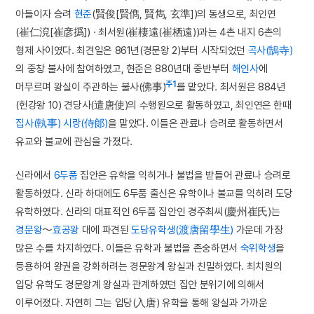
아들이자 승려
현준
(賢俊[賢儁, 賢雋, 玄準])의 동생으로, 최인연
(崔仁渷[崔彦撝]) · 최서원(崔棲遠(崔栖遠))과는 4촌 내지 6촌의
형제 사이였다. 최견일은 861년(경문왕 2)부터 시작되었던
곡사(鵠寺)
의 중창 불사에 참여하였고, 현준은 880년대 중반부터
해인사
에
주1
머무르며 왕실이 주관하는 불사(佛事)
를 맡았다. 최서원은 884년
(헌강왕 10) 견당사(遣唐使)의 수행원으로 활동하였고, 최인연은 한때
집사(執事)
시랑(侍郞)
을 맡았다. 이들은 관료나 승려로 활동하면서
유교와 불교에 관심을 가졌다.
신라에서
6두품
집안은 유학을 익히거나 불법을 받들어 관료나 승려로
활동하였다. 신라 하대에도 6두품 출신은 유학이나 불교를 익히려 도당
유학하였다. 신라의 대표적인 6두품 집안인 경주최씨(慶州崔氏)는
경문왕
～
효공왕
대에 파견된
도당유학생(渡唐留學生)
가운데 가장
많은 수를 차지하였다. 이들은 유학과 불법을 존숭하면서
숙위학생
을
등용하여 왕권을 강화하려는 경문왕계 왕실과 친밀하였다. 최치원의
입당 유학도 경문왕계 왕실과 관계하였던 집안 분위기에 의해서
이루어졌다. 자연히 그는 입당(入唐) 유학을 통해 왕실과 가까운