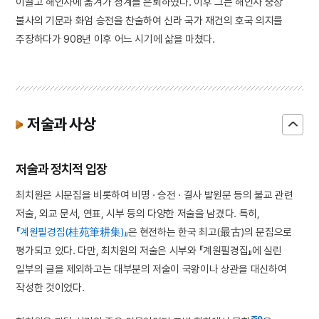
이끌고 해인사에 옮겨가 정계를 은퇴하였다. 이후 그는 해인사 중창
불사의 기문과 화엄 승전을 찬술하여 신라 국가 재건의 호국 의지를
주장하다가 908년 이후 어느 시기에 삶을 마쳤다.
저술과 사상
저술과 정치적 입장
최치원은 시문집을 비롯하여 비명 · 승전 · 결사 발원문 등의 불교 관련
저술, 외교 문서, 연표, 시부 등의 다양한 저술을 남겼다. 특히,
『계원필경집(桂苑筆耕集)』
은 현전하는 한국 최고(最古)의 문집으로
평가되고 있다. 다만, 최치원의 저술은 시부와 『계원필경집』에 실린
일부의 글을 제외하고는 대부분의 저술이 국왕이나 상관을 대신하여
작성한 것이었다.