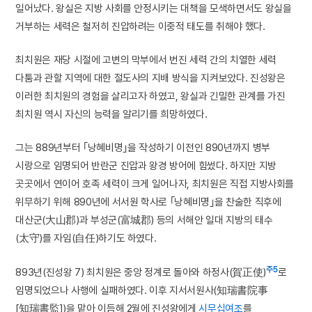
일어났다. 왕실은 지방 사회를 안정시키는 대책을 모색하면서도 왕실을
거부하는 세력은 철저히 진압하려는 이중적 태도를 취해야 했다.
최치원은 재당 시절에 고변의 막부에서 번진 세력 간의 치열한 세력
다툼과 관할 지역에 대한 절도사의 지배 방식을 지켜보았다. 진성왕은
이러한 최치원의 경험을 살리고자 하였고, 왕실과 긴밀한 관계를 가진
최치원 역시 자신의 능력을 알리기를 희망하였다.
그는 889년부터 ｢낭혜비명｣을 작성하기 이전인 890년까지 병부
시랑으로 임명되어 반란군 진압과 왕경 방어에 힘썼다. 하지만 지방
곳곳에서 연이어 호족 세력이 크게 일어나자, 최치원은 직접 지방사회를
위무하기 위해 890년에 서서원 학사로 ｢낭혜비명｣을 찬술한 직후에
대산군(大山郡)과 부성군(富城郡) 등의 서해안 일대 지방의 태수
(太守)를 자임(自任)하기도 하였다.
주5
893년(진성왕 7) 최치원은 중앙 정계로 돌아와 하정사(賀正使)
로
임명되었으나 사행에 실패하였다. 이후 지서서원사(知瑞書院事
[知瑞書監])을 맡아 이듬해 2월에 진성왕에게
시무십여조
를