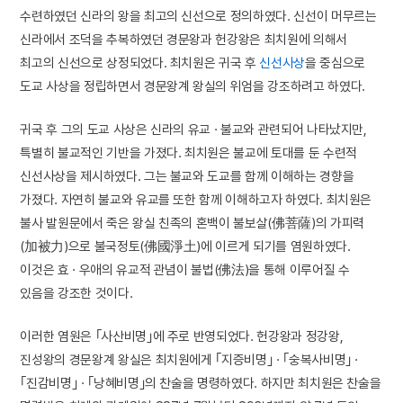
수련하였던 신라의 왕을 최고의 신선으로 정의하였다. 신선이 머무르는
신라에서 조덕을 추복하였던 경문왕과 헌강왕은 최치원에 의해서
최고의 신선으로 상정되었다. 최치원은 귀국 후
신선사상
을 중심으로
도교 사상을 정립하면서 경문왕계 왕실의 위엄을 강조하려고 하였다.
귀국 후 그의 도교 사상은 신라의 유교 · 불교와 관련되어 나타났지만,
특별히 불교적인 기반을 가졌다. 최치원은 불교에 토대를 둔 수련적
신선사상을 제시하였다. 그는 불교와 도교를 함께 이해하는 경향을
가졌다. 자연히 불교와 유교를 또한 함께 이해하고자 하였다. 최치원은
불사 발원문에서 죽은 왕실 친족의 혼백이 불보살(佛菩薩)의 가피력
(加被力)으로 불국정토(佛國淨土)에 이르게 되기를 염원하였다.
이것은 효 · 우애의 유교적 관념이 불법(佛法)을 통해 이루어질 수
있음을 강조한 것이다.
이러한 염원은 ｢사산비명｣에 주로 반영되었다. 헌강왕과 정강왕,
진성왕의 경문왕계 왕실은 최치원에게 ｢지증비명｣ · ｢숭복사비명｣ ·
｢진감비명｣ · ｢낭혜비명｣의 찬술을 명령하였다. 하지만 최치원은 찬술을