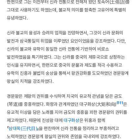
한편으로 그는 이전부터 신라 전통으로 전해져 왔던 토속어(土俗語)를
그대로 사용하기도 하였는데, 불교적 의미를 함축한 고유어에 특별히
유념하였다.
신라 불교의 융성과 승려의 업적을 찬양하면서, 그것이 신라 문화의
발전과 삼국통일의 위업을 이루었던 요인이었음을 강조하였다. 다만,
신라의 불교와 유학이 동일한 신라 전통에 기반하여 비로소
발전하였음을 특기하였다. 그는 신라를 중국의 제후국으로 상정하는
인식을 유지하면서, 한편으로 중국의 문물과 제도를 적극 수용하고
유학의 진흥과 불법의 숭상을 통해서 왕권강화를 도모하였던 경문왕계
왕실의 치적을 강조하였다.
경문왕은 제왕의 권위를 수식하며 치국의 유교적 관념을 담은 금도
주11
(琴道)를 중흥하였다. 화랑과 관계하였던 대구화상(大矩和尙)
은
유교적 이상을 담은 노래를 지어 금도의 중흥을 꾀한 경문왕의 권위를
제고하였다. 때문에 진성왕 대에
대구화상
은 위홍과 함께
『
삼대목(三代目)
』을 편찬하여 신라 전통을 정리하고 부흥하려고
노력하였던 경문왕계 왕실의 권위와 존엄을 국내외에 강조하였다.