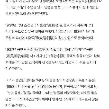
에 가입하여 연극배우로 전신하였다. 토월회에서는 박승희(朴勝喜) 작
「아리랑고개」의 주연을 맡아 명성을 떨쳤고, 이 작품에서 상대역을 한
강홍식(姜弘植)과 혼인하였다.
1930년 극단 조선연극사(朝鮮硏劇舍)로 옮겨가서 계속 비극의
여주인공으로 눈부신 활약을 하였다. 1932년부터 1936년 사이에는
토월회 후신인 태양극장(太陽劇場)의 창단단원으로 활약하였다.
1937년 극단 예원좌(藝苑座)의 창립동인, 1941년라미라가극단
(羅美羅歌劇團)·백조가극단(白鳥歌劇團) 등에서 활동하였다. 광복
후에는 악극단을 조직하여 전국을 누비기도 하였으나, 주로 영화에
전념하였다.
그녀가 출연한 영화는 「옥녀」·「사랑을 찾아서」(1928)·「목포의 눈물」
(1958)·「저 언덕을 넘어서」(1960) 등이며, 연극작품은 「아리랑고개」
·「눈먼 동생」·「눈물」 등이다. 그녀는 ‘눈물의 여왕’이라는 칭호를 받을
만큼 비극의 여주인공역에 뛰어나 영화·연극계에 비극배우로서 많은
기여를 하였다.