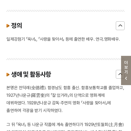
정의
일제강점기 「옥녀」, 「사랑을 찾아서」 등에 출연한 배우. 연극.영화배우.
더보기
생애 및 활동사항
본명은 전덕례(全德禮). 함경남도 함흥 출신. 함흥보통학교를 졸업하고,
1927년나운규(羅雲奎)의 「잘 있거라」의 단역으로 영화계에
데뷔하였다. 1928년나운규 감독·주연의 영화 「사랑을 찾아서」에
출연하여 각광을 받기 시작하였다.
그 뒤 「옥녀」 등 나운규 작품에 계속 출연하다가 1929년토월회(土月會)