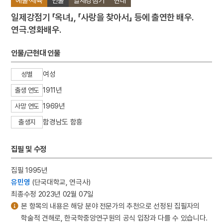
예술·체육
인물
일제강점기
현대
일제강점기 「옥녀」, 「사랑을 찾아서」 등에 출연한 배우.
연극.영화배우.
인물/근현대 인물
여성
성별
1911년
출생 연도
1969년
사망 연도
함경남도 함흥
출생지
집필 및 수정
집필 1995년
유민영
(단국대학교, 연극사)
최종수정 2023년 02월 07일
본 항목의 내용은 해당 분야 전문가의 추천으로 선정된 집필자의
학술적 견해로, 한국학중앙연구원의 공식 입장과 다를 수 있습니다.