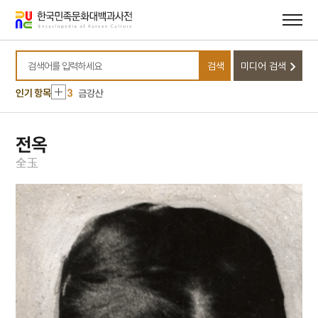
메뉴
본문
바로가기
바로가기
10
일제강점기
1
금성대군
검색
미디어 검색
2
효감천
검색어를 입력하세요
3
금강산
인기 항목
4
북조선임시인민위원회
5
외삼촌
전옥
6
동학운동
全
玉
7
세조
8
송하인물도
9
안상
10
일제강점기
1
금성대군
2
효감천
3
금강산