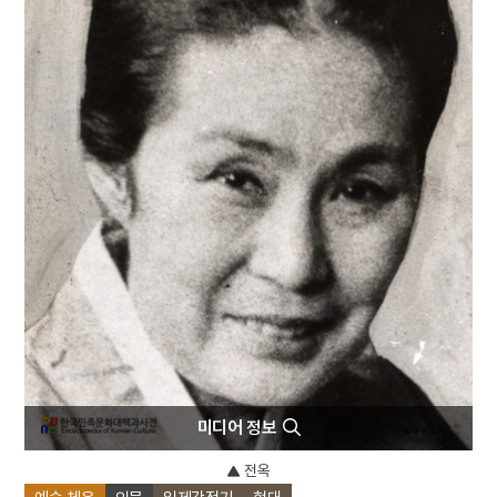
4
북조선임시인민위원회
5
외삼촌
6
동학운동
7
세조
8
송하인물도
9
안상
10
일제강점기
미디어 정보
전옥