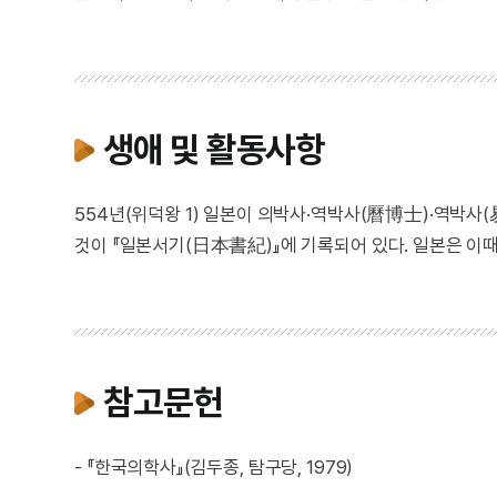
생애 및 활동사항
554년(위덕왕 1) 일본이 의박사·역박사(曆博士)·역박사
것이 『일본서기(日本書紀)』에 기록되어 있다. 일본은 이
참고문헌
- 『한국의학사』(김두종, 탐구당, 1979)