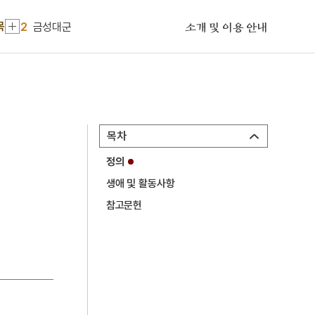
1
세조
목
2
금성대군
소개 및 이용 안내
3
김성일
4
강진 무위사 극락전 아미타여래삼존 벽화
5
김연수
6
선군정치
목차
7
경국대전
정의
8
구미위원부
생애 및 활동사항
9
구운몽
참고문헌
10
금광명최승왕경
1
세조
2
금성대군
3
김성일