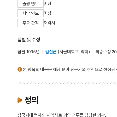
미상
출생 연도
미상
사망 연도
채약사
주요 관직
집필 및 수정
집필 1995년
김신근
(서울대학교, 약학)
최종수정 20
본 항목의 내용은 해당 분야 전문가의 추천으로 선정된
정의
삼국시대 백제의 채약사로 의약 업무를 담당한 의관.