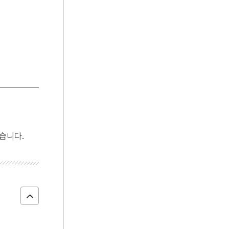
4
강진 무위사 극락전 아미타여래삼존 벽화
5
김연수
6
선군정치
7
경국대전
8
구미위원부
9
구운몽
10
금광명최승왕경
습니다.