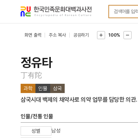
메뉴
본문
바로가기
바로가기
화면 출력
주소 복사
공유하기
100%
정유타
丁有陀
과학
인물
삼국
삼국시대 백제의 채약사로 의약 업무를 담당한 의관.
인물/전통 인물
남성
성별