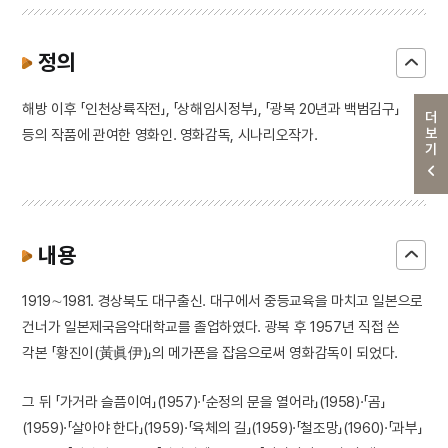
정의
해방 이후 「인천상륙작전」, 「상해임시정부」, 「광복 20년과 백범김구」
더보기
등의 작품에 관여한 영화인. 영화감독, 시나리오작가.
내용
1919∼1981. 경상북도 대구출신. 대구에서 중등교육을 마치고 일본으로
건너가 일본제국음악대학교를 졸업하였다. 광복 후 1957년 직접 쓴
각본 「황진이(黃眞伊)」의 메가폰을 잡음으로써 영화감독이 되었다.
그 뒤 「가거라 슬픔이여」(1957)·「순정의 문을 열어라」(1958)·「곰」
(1959)·「살아야 한다」(1959)·「육체의 길」(1959)·「철조망」(1960)·「과부」