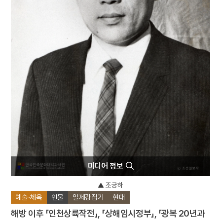
4
계엄
5
김치
6
남산
7
만파식적 설화
8
박상진
9
발전소
10
병인양요
미디어 정보
조긍하
예술·체육
인물
일제강점기
현대
해방 이후 「인천상륙작전」, 「상해임시정부」, 「광복 20년과