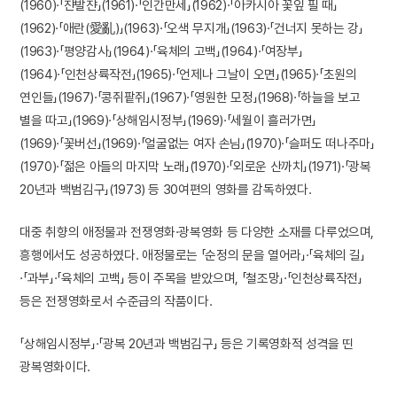
(1960)·「쟌발쟌」(1961)·「인간만세」(1962)·「아카시아 꽃잎 필 때」
(1962)·「애란(愛亂)」(1963)·「오색 무지개」(1963)·「건너지 못하는 강」
(1963)·「평양감사」(1964)·「육체의 고백」(1964)·「여장부」
(1964)·「인천상륙작전」(1965)·「언제나 그날이 오면」(1965)·「초원의
연인들」(1967)·「콩쥐팥쥐」(1967)·「영원한 모정」(1968)·「하늘을 보고
별을 따고」(1969)·「상해임시정부」(1969)·「세월이 흘러가면」
(1969)·「꽃버선」(1969)·「얼굴없는 여자 손님」(1970)·「슬퍼도 떠나주마」
(1970)·「젊은 아들의 마지막 노래」(1970)·「외로운 산까치」(1971)·「광복
20년과 백범김구」(1973) 등 30여편의 영화를 감독하였다.
대중 취향의 애정물과 전쟁영화·광복영화 등 다양한 소재를 다루었으며,
흥행에서도 성공하였다. 애정물로는 「순정의 문을 열어라」·「육체의 길」
·「과부」·「육체의 고백」 등이 주목을 받았으며, 「철조망」·「인천상륙작전」
등은 전쟁영화로서 수준급의 작품이다.
「상해임시정부」·「광복 20년과 백범김구」 등은 기록영화적 성격을 띤
광복영화이다.