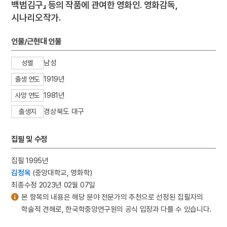
백범김구」 등의 작품에 관여한 영화인. 영화감독,
시나리오작가.
인물/근현대 인물
남성
성별
1919년
출생 연도
1981년
사망 연도
경상북도 대구
출생지
집필 및 수정
집필 1995년
김정옥
(중앙대학교, 영화학)
최종수정 2023년 02월 07일
본 항목의 내용은 해당 분야 전문가의 추천으로 선정된 집필자의
학술적 견해로, 한국학중앙연구원의 공식 입장과 다를 수 있습니다.