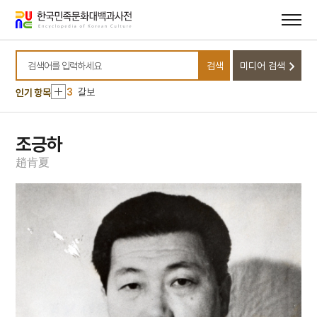
메뉴
본문
바로가기
바로가기
10
병인양요
1
5·16
검색
미디어 검색
2
소포유고
검색어를 입력하세요
3
갈보
인기 항목
4
계엄
5
김치
조긍하
6
남산
趙
肯
夏
7
만파식적 설화
8
박상진
9
발전소
10
병인양요
1
5·16
2
소포유고
3
갈보