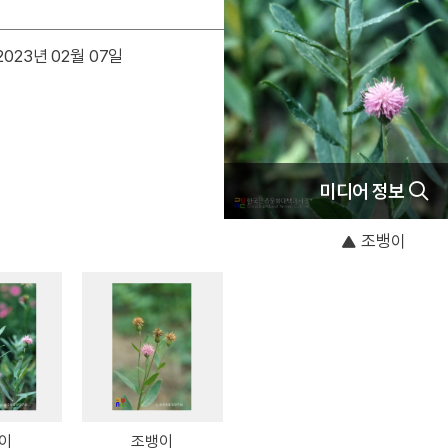
023년 02월 07일
미디어 정보
조뱅이
이
조뱅이