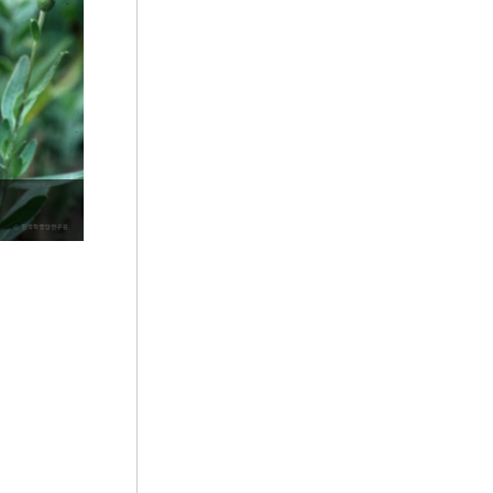
5
선군정치
6
영창대군
7
절기
8
5·10 총선거
9
개국공신
10
경국대전