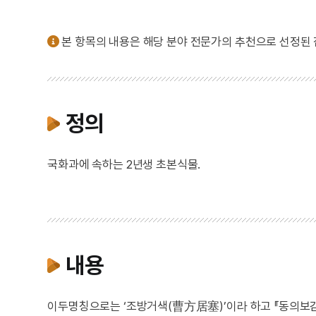
본 항목의 내용은 해당 분야 전문가의 추천으로 선정된
정의
국화과에 속하는 2년생 초본식물.
내용
이두명칭으로는 ‘조방거색(曹方居塞)’이라 하고 『동의보감