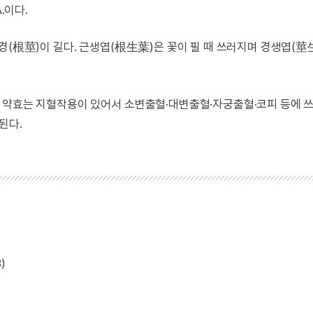
A.이다.
경(根莖)이 길다. 근생엽(根生葉)은 꽃이 필 때 쓰러지며 경생엽(莖
 약효는 지혈작용이 있어서 소변출혈·대변출혈·자궁출혈·코피 등에 쓰
된다.
)