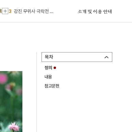
2
세조
목
3
강진 무위사 극락전 아미타여래삼존 벽화
소개 및 이용 안내
4
김연수
5
선군정치
6
영창대군
7
절기
목차
8
5·10 총선거
정의
9
개국공신
내용
10
경국대전
참고문헌
1
금성대군
2
세조
3
강진 무위사 극락전 아미타여래삼존 벽화
4
김연수