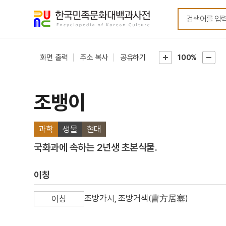
메뉴
본문
바로가기
바로가기
화면 출력
주소 복사
공유하기
100%
조뱅이
과학
생물
현대
국화과에 속하는 2년생 초본식물.
이칭
조방가시, 조방거색(曹方居塞)
이칭