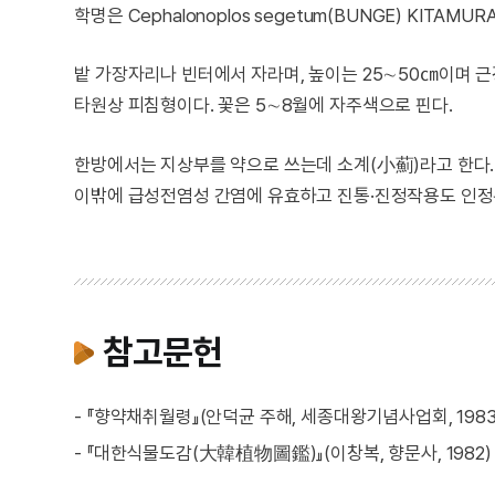
학명은 Cephalonoplos segetum(BUNGE) KITAMUR
밭 가장자리나 빈터에서 자라며, 높이는 25∼50㎝이며 근
타원상 피침형이다. 꽃은 5∼8월에 자주색으로 핀다.
한방에서는 지상부를 약으로 쓰는데 소계(小薊)라고 한다.
이밖에 급성전염성 간염에 유효하고 진통·진정작용도 인정
참고문헌
- 『향약채취월령』(안덕균 주해, 세종대왕기념사업회, 1983
- 『대한식물도감(大韓植物圖鑑)』(이창복, 향문사, 1982)