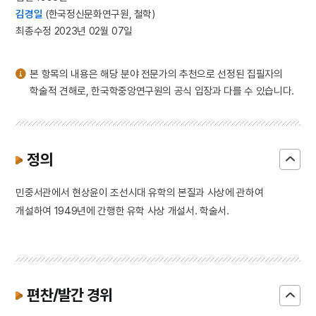
3
대범천
김경일
(한국정신문화연구원, 철학)
4
사회정화위원회
최종수정 2023년 02월 07일
5
순장
6
홍길민
본 항목의 내용은 해당 분야 전문가의 추천으로 선정된 집필자의
학술적 견해로, 한국학중앙연구원의 공식 입장과 다를 수 있습니다.
7
각저총
8
강령 탈춤
9
강수곤
정의
10
개척촌
민중서관에서 현상윤이 조선시대 유학의 본질과 사상에 관하여
개설하여 1949년에 간행한 유학 사상 개설서. 학술서.
편찬/발간 경위