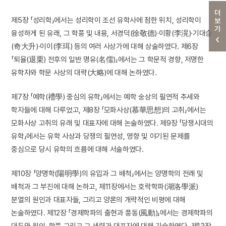
더보기
제5장 「성리학」에서는 성리학이 조선 유학사에 점한 위치, 성리학이
융성하게 된 유래, 그 학풍 및 내용, 서경덕(徐敬德)·이황(李滉)·기대승
(奇大升)·이이(李珥) 등의 여러 사상가에 대해 상술하였다. 제6장
「퇴율(退栗) 전후의 일반 명유(名儒)」에서는 그 학문적 경향, 저명한
유학자와 학문 사상의 대략(大略)에 대해 논하였다.
제7장 「예학(禮學) 중심의 유학」에서는 예학 숭상의 필연적 추세와
학자들에 대해 다루었고, 제8장 「모화사상(慕華思想)의 고취」에서는
모화사상 고취의 유래 및 대표자에 대해 논술하였다. 제9장 「당쟁시대의
유학」에서는 유학 사상과 당쟁의 필연성, 영향 및 야기된 문제를
중심으로 당시 유학의 흐름에 대해 서술하였다.
제10장 「양명학(陽明學)의 유입과 그 배척」에서는 양명학의 전래 및
배척과 그 부진에 대해 논하고, 제11장에서는 호락학파(湖洛學派)
분열의 원인과 대표자들, 그리고 양론의 개략적인 비평에 대해
논술하였다. 제12장 「경제학파의 출현과 풍동(風動)」에서는 경제학파의
대두와 원인, 학풍 그리고 그 세력과 대표자에 대해 기술하였다. 제13장