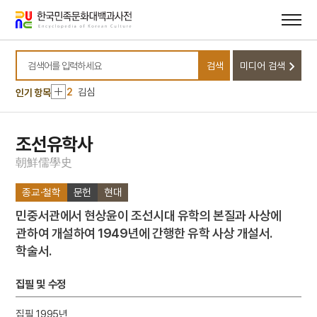
메뉴
본문
바로가기
바로가기
10
개척촌
검색
미디어 검색
1
금성대군
검색어를 입력하세요
2
김심
인기 항목
3
대범천
4
사회정화위원회
조선유학사
5
순장
朝
鮮
儒
學
史
6
홍길민
종교·철학
문헌
현대
7
각저총
민중서관에서 현상윤이 조선시대 유학의 본질과 사상에
8
강령 탈춤
관하여 개설하여 1949년에 간행한 유학 사상 개설서.
9
강수곤
학술서.
10
개척촌
1
금성대군
집필 및 수정
2
김심
집필 1995년