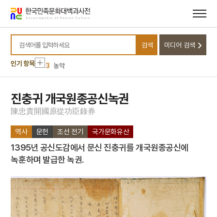
메뉴
본문
바로가기
바로가기
10
금성대군
1
민족주의
검색
미디어 검색
2
여수·순천 10·19사건
검색어를 입력하세요
인기 항목
3
농악
4
문종
5
부마민주항쟁
진충귀 개국원종공신녹권
6
절기
陳
忠
貴
開
國
原
從
功
臣
錄
券
7
점안식
역사
문헌
조선 전기
국가문화유산
8
광주도
1395년 공신도감에서 문신 진충귀를 개국원종공신에
9
구월산
녹훈하며 발급한 녹권.
10
금성대군
1
민족주의
2
여수·순천 10·19사건
3
농악