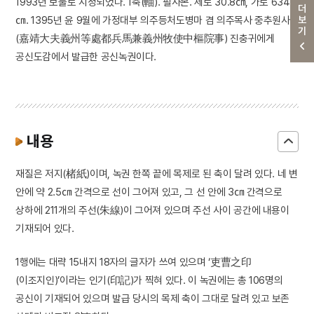
1993년 보물로 지정되었다. 1축(軸). 필사본. 세로 30.8㎝, 가로 634
더보기
㎝. 1395년 윤 9월에 가정대부 의주등처도병마 겸 의주목사 중추원사
(嘉靖大夫義州等處都兵馬兼義州牧使中樞院事) 진충귀에게
공신도감에서 발급한 공신녹권이다.
내용
재질은 저지(楮紙)이며, 녹권 한쪽 끝에 목제로 된 축이 달려 있다. 네 변
안에 약 2.5㎝ 간격으로 선이 그어져 있고, 그 선 안에 3㎝ 간격으로
상하에 211개의 주선(朱線)이 그어져 있으며 주선 사이 공간에 내용이
기재되어 있다.
1행에는 대략 15내지 18자의 글자가 쓰여 있으며 ‘吏曹之印
(이조지인)’이라는 인기(印記)가 찍혀 있다. 이 녹권에는 총 106명의
공신이 기재되어 있으며 발급 당시의 목제 축이 그대로 달려 있고 보존