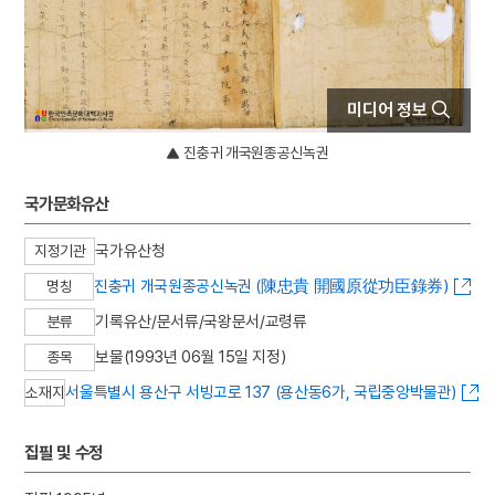
4
문종
5
부마민주항쟁
6
절기
미디어 정보
7
점안식
8
광주도
진충귀 개국원종공신녹권
9
구월산
국가문화유산
10
금성대군
국가유산청
지정기관
진충귀 개국원종공신녹권 (陳忠貴 開國原從功臣錄券)
명칭
기록유산/문서류/국왕문서/교령류
분류
보물(1993년 06월 15일 지정)
종목
서울특별시 용산구 서빙고로 137 (용산동6가, 국립중앙박물관)
소재지
집필 및 수정