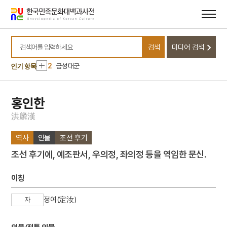
메뉴
본문
바로가기
바로가기
10
강릉 방해정
검색
미디어 검색
1
최장학
검색어를 입력하세요
2
금성대군
인기 항목
3
송순
4
3·1독립선언서
홍인한
5
강화도조약
洪
麟
漢
6
고양 송포 백송
역사
인물
조선 후기
7
미인도
조선 후기에, 예조판서, 우의정, 좌의정 등을 역임한 문신.
8
세조
9
세종
이칭
10
강릉 방해정
정여(定汝)
자
1
최장학
2
금성대군