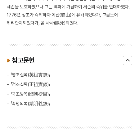
세손을 보호하였으나 그는 벽파에 가담하여 세손의 즉위를 반대하였다.
1776년 정조가 즉위하자 여산(礪山)에 유배되었다가, 고금도에
위리안치되었다가, 곧 사사(賜死)되었다.
참고문헌
- 『영조실록(英祖實錄)』
- 『정조실록(正祖實錄)』
- 『국조방목(國朝榜目)』
- 『속명의록(續明義錄)』