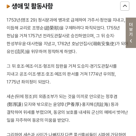
생애 및 활동사항
1753년(영조 29) 정시문과에 병과로 급제하여 가주서·정언을 지내고,
더보기
이듬해 교리로 조영순(趙榮順)을 구제하려다 파직되었다. 1755년
헌납을 거쳐 1757년 전라도관찰사로 승진하였으며, 그 뒤 승지·
한성부우윤·대사헌을 지냈고, 1762년 호남안집사(湖南安集使)가 되어
유민(流民)을 위무하여 정착하게 하였다.
그 뒤 호조·예조·이조·형조의 참판을 거쳐 도승지·경기도관찰사를
지내고 공조·이조·병조·호조·예조의 판서를 거쳐 1774년 우의정,
1775년 좌의정이 되었다.
세손(뒤에 정조)의 외종조부가 되는 것을 미끼로 안으로는 정후겸
(鄭厚謙) 모자와 밖으로는 윤양후(尹養厚)·홍지해(洪趾海) 등과
결탁하여 위세를 부렸으며, 동궁의 보호를 내세워 군신의 예에서 벗어난
일을 자주하여 동궁의 미움을 받았다.
그리하여 세손과 사이가 나빠지자 다른 풍산홍씨들이 시파에 가담하여