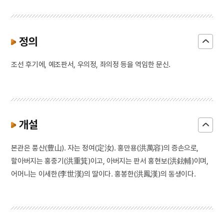
정의
조선 후기에, 예조판서, 우의정, 좌의정 등을 역임한 문신.
개설
본관은 풍산(豊山). 자는 정여(定汝). 홍만용(洪萬容)의 증손으로,
할아버지는 홍중기(洪重箕)이고, 아버지는 판서 홍현보(洪鉉輔)이며,
어머니는 이세한(李世漢)의 딸이다. 홍봉한(洪鳳漢)의 동생이다.