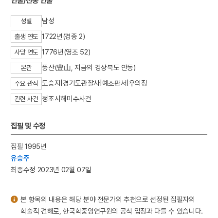
인물/전통 인물
3
송순
4
3·1독립선언서
남성
성별
5
강화도조약
1722년(경종 2)
출생 연도
6
고양 송포 백송
1776년(영조 52)
사망 연도
7
미인도
풍산(豊山, 지금의 경상북도 안동)
본관
8
세조
도승지|경기도관찰사|예조판서|우의정
주요 관직
9
세종
정조시해미수사건
관련 사건
10
강릉 방해정
집필 및 수정
집필 1995년
유승주
최종수정 2023년 02월 07일
본 항목의 내용은 해당 분야 전문가의 추천으로 선정된 집필자의
학술적 견해로, 한국학중앙연구원의 공식 입장과 다를 수 있습니다.