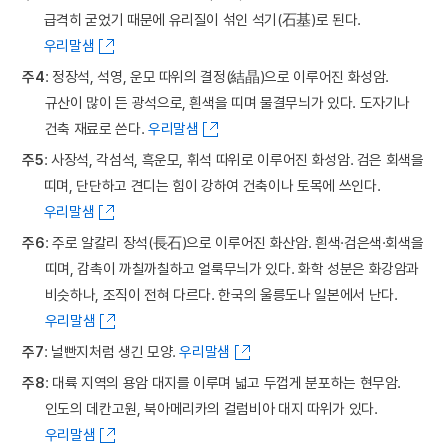
급격히 굳었기 때문에 유리질이 섞인 석기(石基)로 된다.
우리말샘
주4
: 정장석, 석영, 운모 따위의 결정(結晶)으로 이루어진 화성암.
규산이 많이 든 광석으로, 흰색을 띠며 물결무늬가 있다. 도자기나
건축 재료로 쓴다.
우리말샘
주5
: 사장석, 각섬석, 흑운모, 휘석 따위로 이루어진 화성암. 검은 회색을
띠며, 단단하고 견디는 힘이 강하여 건축이나 토목에 쓰인다.
우리말샘
주6
: 주로 알칼리 장석(長石)으로 이루어진 화산암. 흰색·검은색·회색을
띠며, 감촉이 까칠까칠하고 얼룩무늬가 있다. 화학 성분은 화강암과
비슷하나, 조직이 전혀 다르다. 한국의 울릉도나 일본에서 난다.
우리말샘
주7
: 널빤지처럼 생긴 모양.
우리말샘
주8
: 대륙 지역의 용암 대지를 이루며 넓고 두껍게 분포하는 현무암.
인도의 데칸고원, 북아메리카의 컬럼비아 대지 따위가 있다.
우리말샘