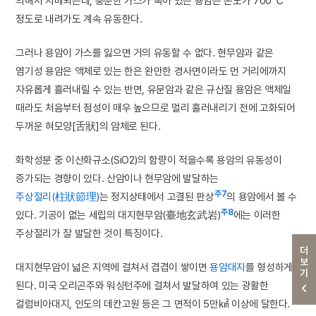
의해서 지배되는데, 충분한 가스가 녹아 있는 용암은 온도가 700℃
정도로 내려가도 계속 유동한다.
그러나 용암이 가스를 잃으면 거의 유동할 수 없다. 현무암과 같은
염기성 용암은 액체로 있는 한은 완만한 경사면이라도 먼 거리에까지
자유롭게 흘러내릴 수 있는 반면, 유문암과 같은 규산질 용암은 액체일
때라도 처음부터 점성이 매우 높으므로 멀리 흘러내리기 전에 고화되어
두꺼운 혀모양[舌狀]의 암체로 된다.
화학성분 중 이산화규소(SiO2)의 함량이 적을수록 용암의 유동성이
증가되는 경향이 있다. 산암이나 현무암에 발달하는
주7
주상절리(柱狀節理)
는 정지상태에서 고결된 판상
의 용암에서 볼 수
주8
있다. 기공이 없는 세립의 대지현무암(臺地玄武岩)
에는 이러한
주상절리가 잘 발달한 것이 특징이다.
더보기
대지현무암이 넓은 지역에 걸쳐서 겹겹이 쌓이면
용암대지
를 형성하게
된다. 미국 오리곤주와 워싱턴주에 걸쳐서 발달하여 있는 광활한
컬럼비아대지, 인도의 데칸고원 등은 그 면적이 5만㎢ 이상에 달한다.