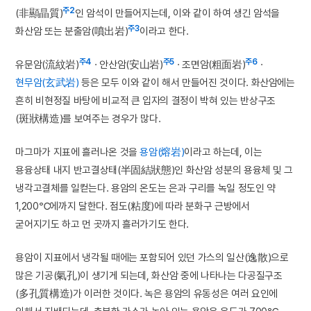
주2
(非顯晶質)
인 암석이 만들어지는데, 이와 같이 하여 생긴 암석을
주3
화산암 또는 분출암(噴出岩)
이라고 한다.
주4
주5
주6
유문암(流紋岩)
· 안산암(安山岩)
· 조면암(粗面岩)
·
현무암(玄武岩)
등은 모두 이와 같이 해서 만들어진 것이다. 화산암에는
흔히 비현정질 바탕에 비교적 큰 입자의 결정이 박혀 있는 반상구조
(斑狀構造)를 보여주는 경우가 많다.
마그마가 지표에 흘러나온 것을
용암(熔岩)
이라고 하는데, 이는
용융상태 내지 반고결상태(半固結狀態)인 화산암 성분의 용융체 및 그
냉각고결체를 일컫는다. 용암의 온도는 은과 구리를 녹일 정도인 약
1,200℃에까지 달한다. 점도(粘度)에 따라 분화구 근방에서
굳어지기도 하고 먼 곳까지 흘러가기도 한다.
용암이 지표에서 냉각될 때에는 포함되어 있던 가스의 일산(逸散)으로
많은 기공(氣孔)이 생기게 되는데, 화산암 중에 나타나는 다공질구조
(多孔質構造)가 이러한 것이다. 녹은 용암의 유동성은 여러 요인에