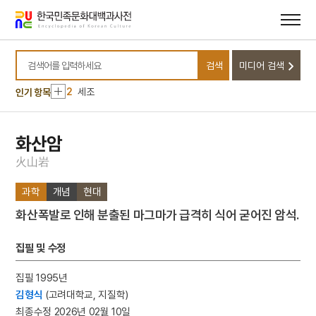
메뉴
본문
바로가기
바로가기
10
조유례
검색
미디어 검색
1
금성대군
검색어를 입력하세요
2
세조
인기 항목
3
윤봉길
4
예종
화산암
5
절기
火
山
岩
6
성종
과학
개념
현대
7
세종
화산폭발로 인해 분출된 마그마가 급격히 식어 굳어진 암석.
8
숙종
9
이보흠
집필 및 수정
10
조유례
집필 1995년
1
금성대군
김형식
(고려대학교, 지질학)
2
세조
최종수정 2026년 02월 10일