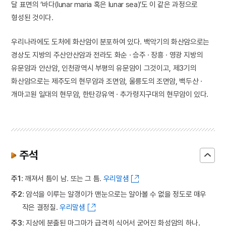
달 표면의 ‘바다(lunar maria 혹은 lunar sea)’도 이 같은 과정으로
형성된 것이다.
우리나라에도 도처에 화산암이 분포하여 있다. 백악기의 화산암으로는
경상도 지방의 주산안산암과 전라도 화순 · 승주 · 장흥 · 영광 지방의
유문암과 안산암, 인천광역시 부평의 유문암이 그것이고, 제3기의
화산암으로는 제주도의 현무암과 조면암, 울릉도의 조면암, 백두산 ·
개마고원 일대의 현무암, 한탄강유역 · 추가령지구대의 현무암이 있다.
주석
주1
: 깨져서 틈이 남. 또는 그 틈.
우리말샘
주2
: 암석을 이루는 알갱이가 맨눈으로는 알아볼 수 없을 정도로 매우
작은 결정질.
우리말샘
주3
: 지상에 분출된 마그마가 급격히 식어서 굳어진 화성암의 하나.