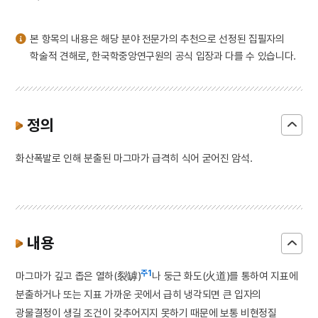
3
윤봉길
4
예종
본 항목의 내용은 해당 분야 전문가의 추천으로 선정된 집필자의
5
절기
학술적 견해로, 한국학중앙연구원의 공식 입장과 다를 수 있습니다.
6
성종
7
세종
8
숙종
정의
9
이보흠
화산폭발로 인해 분출된 마그마가 급격히 식어 굳어진 암석.
10
조유례
내용
주1
마그마가 깊고 좁은 열하(裂罅)
나 둥근 화도(火道)를 통하여 지표에
분출하거나 또는 지표 가까운 곳에서 급히 냉각되면 큰 입자의
광물결정이 생길 조건이 갖추어지지 못하기 때문에 보통 비현정질