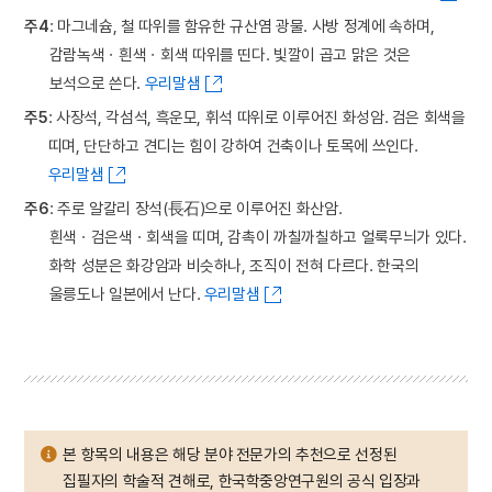
주4
: 마그네슘, 철 따위를 함유한 규산염 광물. 사방 정계에 속하며,
감람녹색ㆍ흰색ㆍ회색 따위를 띤다. 빛깔이 곱고 맑은 것은
보석으로 쓴다.
우리말샘
주5
: 사장석, 각섬석, 흑운모, 휘석 따위로 이루어진 화성암. 검은 회색을
띠며, 단단하고 견디는 힘이 강하여 건축이나 토목에 쓰인다.
우리말샘
주6
: 주로 알칼리 장석(長石)으로 이루어진 화산암.
흰색ㆍ검은색ㆍ회색을 띠며, 감촉이 까칠까칠하고 얼룩무늬가 있다.
화학 성분은 화강암과 비슷하나, 조직이 전혀 다르다. 한국의
울릉도나 일본에서 난다.
우리말샘
본 항목의 내용은 해당 분야 전문가의 추천으로 선정된
집필자의 학술적 견해로, 한국학중앙연구원의 공식 입장과