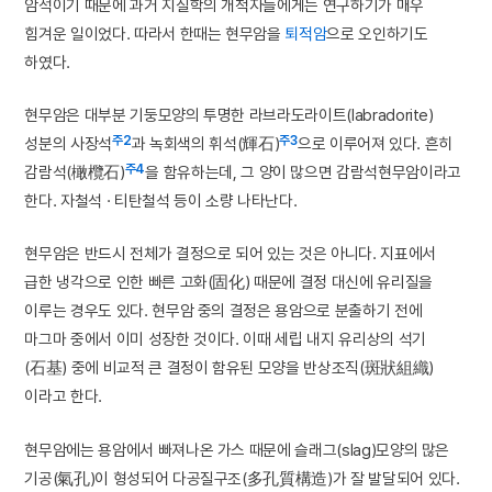
암석이기 때문에 과거 지질학의 개척자들에게는 연구하기가 매우
힘겨운 일이었다. 따라서 한때는 현무암을
퇴적암
으로 오인하기도
하였다.
현무암은 대부분 기둥모양의 투명한 라브라도라이트(labradorite)
주2
주3
성분의 사장석
과 녹회색의 휘석(輝石)
으로 이루어져 있다. 흔히
주4
감람석(橄欖石)
을 함유하는데, 그 양이 많으면 감람석현무암이라고
한다. 자철석 · 티탄철석 등이 소량 나타난다.
현무암은 반드시 전체가 결정으로 되어 있는 것은 아니다. 지표에서
급한 냉각으로 인한 빠른 고화(固化) 때문에 결정 대신에 유리질을
이루는 경우도 있다. 현무암 중의 결정은 용암으로 분출하기 전에
마그마 중에서 이미 성장한 것이다. 이때 세립 내지 유리상의 석기
(石基) 중에 비교적 큰 결정이 함유된 모양을 반상조직(斑狀組織)
이라고 한다.
현무암에는 용암에서 빠져나온 가스 때문에 슬래그(slag)모양의 많은
기공(氣孔)이 형성되어 다공질구조(多孔質構造)가 잘 발달되어 있다.