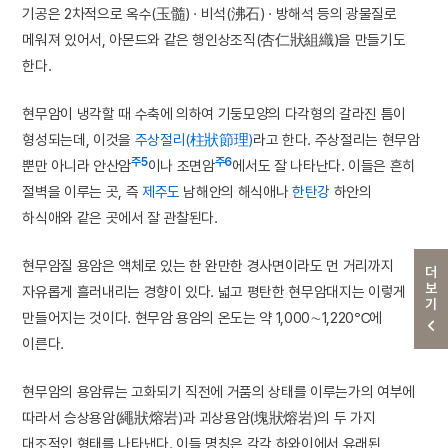
기공은 2차적으로 옥수(玉髓) · 비석(沸石) · 방해석 등의 광물질로
메워져 있어서, 아몬드와 같은 행인상조직(杏仁狀組織)을 만들기도
한다.
현무암이 냉각할 때 수축에 의하여 기둥모양의 다각형의 갈라진 틈이
형성되는데, 이것을
주상절리(柱狀節理)
라고 한다. 주상절리는 현무암
주5
주6
뿐만 아니라 안산암
이나 조면암
에서도 잘 나타난다. 이들은 흔히
절벽을 이루는 곳, 즉
제주도
남해안의 해식애나
한탄강
하안의
하식애와 같은 곳에서 잘 관찰된다.
현무암질 용암은 액체로 있는 한 완만한 경사면이라도 먼 거리까지
더보기
자유롭게 흘러내리는 경향이 있다. 넓고 평탄한 현무암대지는 이렇게
만들어지는 것이다. 현무암 용암의 온도는 약 1,000∼1,220℃에
이른다.
현무암의 용암류는 고화되기 직전에 거품의 상태를 이루는가의 여부에
따라서 승상용암(繩狀熔岩)과 괴상용암(塊狀熔岩)의 두 가지
대조적인 형태를 나타낸다. 이들 명칭은 각각 하와이에서 유래된