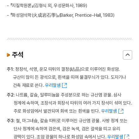
- 『지질학원론』(김형식 외, 우성문화사, 1989)
- 『화성암석학(火成岩石學)』(Barker, Prentice-Hall, 1983)
주석
주1
: 정장석, 석영, 운모 따위의 결정(結晶)으로 이루어진 화성암.
규산이 많이 든 광석으로, 흰색을 띠며 물결무늬가 있다. 도자기나
건축 재료로 쓴다.
우리말샘
주2
: 나트륨, 칼슘, 알루미늄을 주성분으로 하는 규산염 광물. 삼사
정계에 속하며, 조장석과 회장석 따위의 여러 가지 장석이 섞여 있다.
주로 화성암에서 발견되며 회색 또는 흰색을 띤다.
우리말샘
주3
: 철, 마그네슘, 칼슘 따위로 이루어진 규산염 광물. 사방 정계 또는
단사 정계에 속하며 검은색, 검은 녹색, 검은 갈색을 띠고 유리
광택이 있다. 조암 광물의 하나로 화성암 속에서 난다.
우리말샘