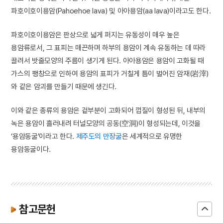
파호이호이용암(Pahoehoe lava) 및 아아용암(aa lava)이라고도 한다.
파호이호이용암은 판상으로 넓게 퍼지는 유동성이 매우 높은
용암류로서, 그 표피는 매끈하며 하부의 용암이 계속 유동하는 데 따라
끌려서 밧줄모양의 주름이 생기게 된다. 아아용암은 용암이 고화될 때
가스의 팽창으로 인하여 용암의 표피가 거칠게 틈이 벌어진 암재(岩滓)
와 같은 암괴를 만들기 때문에 생긴다.
이와 같은 종류의 용암은 겉부분이 고화되어 껍질이 형성된 뒤, 내부의
녹은 용암이 흘러내려 터널모양의 공동(空洞)이 형성되는데, 이것을
‘용암동굴’이라고 한다.
제주도의 만장굴
은 세계적으로 유명한
용암동굴이다.
참고문헌