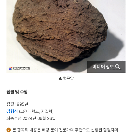
4
김예몽
5
남강
6
노국대장공주
7
동평관
8
섞박지
9
세조
10
정약용
미디어 정보
현무암
집필 및 수정
집필 1995년
김형식
(고려대학교, 지질학)
최종수정 2024년 06월 26일
본 항목의 내용은 해당 분야 전문가의 추천으로 선정된 집필자의