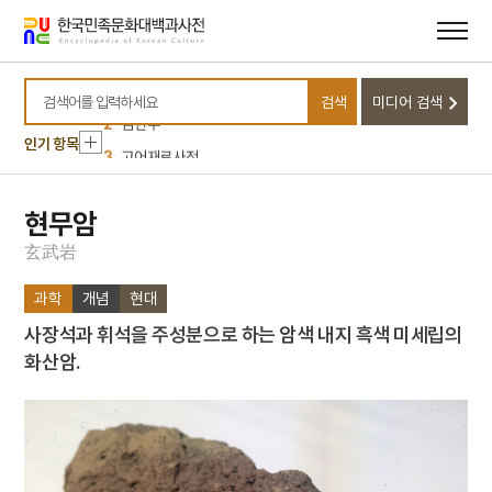
메뉴
본문
바로가기
바로가기
10
정약용
1
순천 선암사 동종
검색
미디어 검색
2
임한주
검색어를 입력하세요
3
고어재료사전
인기 항목
4
김예몽
5
남강
현무암
6
노국대장공주
玄
武
岩
7
동평관
과학
개념
현대
8
섞박지
사장석과 휘석을 주성분으로 하는 암색 내지 흑색 미세립의
9
세조
화산암.
10
정약용
1
순천 선암사 동종
2
임한주
3
고어재료사전