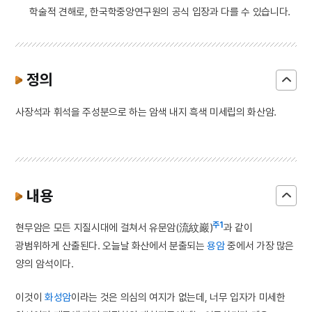
학술적 견해로, 한국학중앙연구원의 공식 입장과 다를 수 있습니다.
정의
사장석과 휘석을 주성분으로 하는 암색 내지 흑색 미세립의 화산암.
내용
주1
현무암은 모든 지질시대에 걸쳐서 유문암(流紋巖)
과 같이
광범위하게 산출된다. 오늘날 화산에서 분출되는
용암
중에서 가장 많은
양의 암석이다.
이것이
화성암
이라는 것은 의심의 여지가 없는데, 너무 입자가 미세한