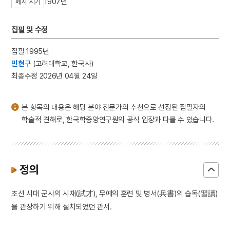
1907년
폐지 시기
3
판소리
4
25의용단
집필 및 수정
5
격음
집필 1995년
6
단종실록
민현구
(고려대학교, 한국사)
7
여수·순천 10·19사건
최종수정 2026년 04월 24일
8
가갸날
9
균전론
본 항목의 내용은 해당 분야 전문가의 추천으로 선정된 집필자의
10
마령
학술적 견해로, 한국학중앙연구원의 공식 입장과 다를 수 있습니다.
정의
조선 시대 군사의 시재(試才), 무예의 훈련 및 병서(兵書)의 습독(習讀)
을 관장하기 위해 설치되었던 관서.