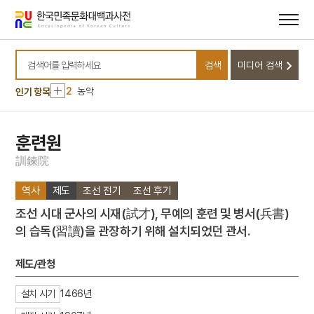
메뉴
본문
바로가기
바로가기
10
마령
검색
미디어 검색
1
금성대군
검색어를 입력하세요
2
농악
인기 항목
3
판소리
4
25의용단
훈련원
5
격음
訓
鍊
院
6
단종실록
역사
제도
조선 전기
조선 후기
7
여수·순천 10·19사건
조선 시대 군사의 시재(試才), 무예의 훈련 및 병서(兵書)
8
가갸날
의 습독(習讀)을 관장하기 위해 설치되었던 관서.
9
균전론
10
마령
제도/관청
1
금성대군
1466년
설치 시기
2
농악