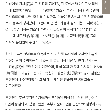
한성에서 원시(院試)를 관장해 70인을, 각 도에서 병마절도사 책임
아래 120인을 뽑았다. 이들 190인을 병조와 훈련원에서 함께 주관해
복시(覆試)를 통해 28인을 선발하고, 이들은 최종적으로 전시(殿試)를
보아 등수가 정해졌다. 그런데 매년 봄 · 가을에 실시되는 도시(都試)의
경우, 중앙에서는 병조와 훈련원의 당상관이 시취의 일을 담당하였다.
그 밖에 내금위(內禁衛) · 별시위(別侍衛) · 친군위(親軍衛) 등의
시취도 훈련원이 주관하고 있었다.
한편, 연무는 병서들을 습독하는 걸 포함해 훈련원이 군사력의 유지 ·
발전을 위해 주력하는 일이었는데, 중앙에서 매달 두 번씩 실시되는
습진(習陣)에 훈련원이 간여했으며, 특히 봄과 가을에 실시되는 겸사복
(兼司僕) · 내금위 · 충의위 · 족친위 · 장용위(壯勇衛)의 병기 검열은
훈련원에서 주관하였다. 그 밖에 구체적인 전술의 연구와 교습도
이루어졌다.
훈련원은 조선 후기인 1795년(정조 19)에 첨정 1인, 판관 2인, 주부
8인이 증설되고, 첨정 · 판관 · 주부 가운데 1인을 문관으로 임명하도록