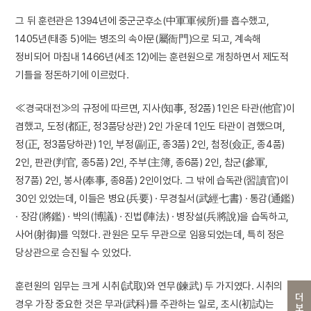
그 뒤 훈련관은 1394년에 중군군후소(中軍軍候所)를 흡수했고,
1405년(태종 5)에는 병조의 속아문(屬衙門)으로 되고, 계속해
정비되어 마침내 1466년(세조 12)에는 훈련원으로 개칭하면서 제도적
기틀을 정돈하기에 이르렀다.
≪경국대전≫의 규정에 따르면, 지사(知事, 정2품) 1인은 타관(他官)이
겸했고, 도정(都正, 정3품당상관) 2인 가운데 1인도 타관이 겸했으며,
정(正, 정3품당하관) 1인, 부정(副正, 종3품) 2인, 첨정(僉正, 종4품)
2인, 판관(判官, 종5품) 2인, 주부(主簿, 종6품) 2인, 참군(參軍,
정7품) 2인, 봉사(奉事, 종8품) 2인이었다. 그 밖에 습독관(習讀官)이
30인 있었는데, 이들은 병요(兵要) · 무경칠서(武經七書) · 통감(通鑑)
· 장감(將鑑) · 박의(博議) · 진법(陣法) · 병장설(兵將說)을 습독하고,
사어(射御)를 익혔다. 관원은 모두 무관으로 임용되었는데, 특히 정은
당상관으로 승진될 수 있었다.
훈련원의 임무는 크게 시취(試取)와 연무(鍊武) 두 가지였다. 시취의
더보기
경우 가장 중요한 것은 무과(武科)를 주관하는 일로, 초시(初試)는