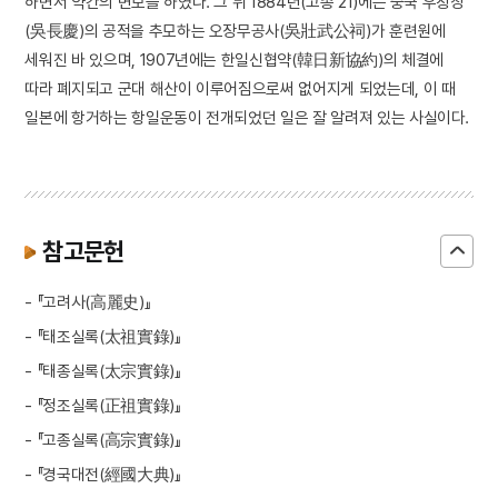
하면서 약간의 변모를 하였다. 그 뒤 1884년(고종 21)에는 중국 우창칭
(吳長慶)의 공적을 추모하는 오장무공사(吳壯武公祠)가 훈련원에
세워진 바 있으며, 1907년에는 한일신협약(韓日新協約)의 체결에
따라 폐지되고 군대 해산이 이루어짐으로써 없어지게 되었는데, 이 때
일본에 항거하는 항일운동이 전개되었던 일은 잘 알려져 있는 사실이다.
참고문헌
- 『고려사(高麗史)』
- 『태조실록(太祖實錄)』
- 『태종실록(太宗實錄)』
- 『정조실록(正祖實錄)』
- 『고종실록(高宗實錄)』
- 『경국대전(經國大典)』