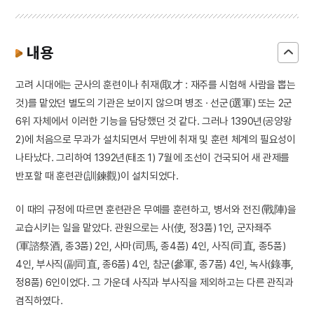
내용
고려 시대에는 군사의 훈련이나 취재(取才 : 재주를 시험해 사람을 뽑는
것)를 맡았던 별도의 기관은 보이지 않으며 병조 · 선군(選軍) 또는 2군
6위 자체에서 이러한 기능을 담당했던 것 같다. 그러나 1390년(공양왕
2)에 처음으로 무과가 설치되면서 무반에 취재 및 훈련 체계의 필요성이
나타났다. 그리하여 1392년(태조 1) 7월에 조선이 건국되어 새 관제를
반포할 때 훈련관(訓鍊觀)이 설치되었다.
이 때의 규정에 따르면 훈련관은 무예를 훈련하고, 병서와 전진(戰陣)을
교습시키는 일을 맡았다. 관원으로는 사(使, 정3품) 1인, 군자좨주
(軍諮祭酒, 종3품) 2인, 사마(司馬, 종4품) 4인, 사직(司直, 종5품)
4인, 부사직(副司直, 종6품) 4인, 참군(參軍, 종7품) 4인, 녹사(錄事,
정8품) 6인이었다. 그 가운데 사직과 부사직을 제외하고는 다른 관직과
겸직하였다.