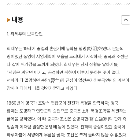
내용
1. 최제우의 보국안민
최제우는 19세기 중엽의 혼란기에 동학을 창명(彰明)하였다. 은둔의
땅이었던 동양에 서양세력이 모습을 드러내기 시작하자, 중국과 조선은
다 같이 위기감을 느끼게 되었다. 최제우는 당시 상황을 말하기를,
“서양은 싸우면 이기고, 공격하면 취하여 이루지 못하는 곳이 없다.
천하가 다 멸망하면 순망(脣亡)의 근심이 없겠는가? 보국안민의 계책이
장차 어디에서 나올 것인가?”라고 하였다.
1860년에 영국과 프랑스 연합군이 천진과 북경을 함락하자, 청국
황제는 도망하고 연합군의 승전으로 중국은 소위 북경조약을 체결하는
굴욕을 당하였다. 이 때 중국과 조선은 순망치한(脣亡齒寒)의 관계 즉
입술과 이처럼 밀접한 운명에 놓여 있었다. 천하의 중심이었던 중국이
하루아침에 서양에게 무릎을 꿇자, 조선은 크게 놀라지 않을 수 없었다.