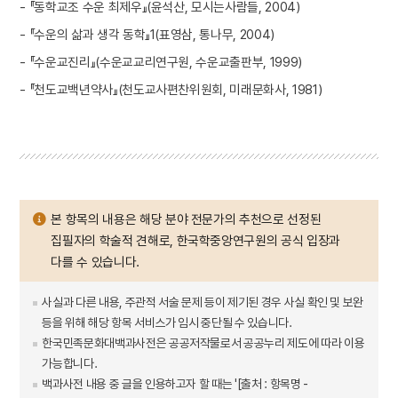
- 『동학교조 수운 최제우』(윤석산, 모시는사람들, 2004)
- 『수운의 삶과 생각 동학』1(표영삼, 통나무, 2004)
- 『수운교진리』(수운교교리연구원, 수운교출판부, 1999)
- 『천도교백년약사』(천도교사편찬위원회, 미래문화사, 1981)
본 항목의 내용은 해당 분야 전문가의 추천으로 선정된
집필자의 학술적 견해로, 한국학중앙연구원의 공식 입장과
다를 수 있습니다.
사실과 다른 내용, 주관적 서술 문제 등이 제기된 경우 사실 확인 및 보완
등을 위해 해당 항목 서비스가 임시 중단될 수 있습니다.
한국민족문화대백과사전은 공공저작물로서 공공누리 제도에 따라 이용
가능합니다.
백과사전 내용 중 글을 인용하고자 할 때는 '[출처 : 항목명 -