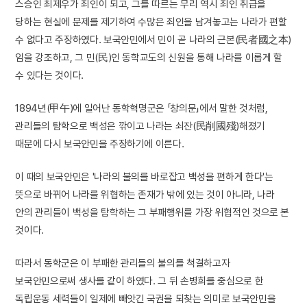
스승인 최제우가 죄인이 되고, 그를 따르는 무리 역시 죄인 취급을
당하는 현실에 문제를 제기하여 수많은 죄인을 남겨놓고는 나라가 편할
수 없다고 주장하였다. 보국안민에서 민이 곧 나라의 근본(民者國之本)
임을 강조하고, 그 민(民)인 동학교도의 신원을 통해 나라를 이롭게 할
수 있다는 것이다.
1894년(甲午)에 일어난 동학혁명군은 「창의문」에서 말한 것처럼,
관리들의 탐학으로 백성은 깎이고 나라는 쇠잔(民削國殘)해졌기
때문에 다시 보국안민을 주장하기에 이른다.
이 때의 보국안민은 '나라의 불의를 바로잡고 백성을 편하게 한다'는
뜻으로 바뀌어 나라를 위협하는 존재가 밖에 있는 것이 아니라, 나라
안의 관리들이 백성을 탐학하는 그 부패행위를 가장 위협적인 것으로 본
것이다.
따라서 동학군은 이 부패한 관리들의 불의를 척결하고자
보국안민으로써 생사를 같이 하였다. 그 뒤 손병희를 중심으로 한
독립운동 세력들이 일제에 빼앗긴 국권을 되찾는 의미로 보국안민을