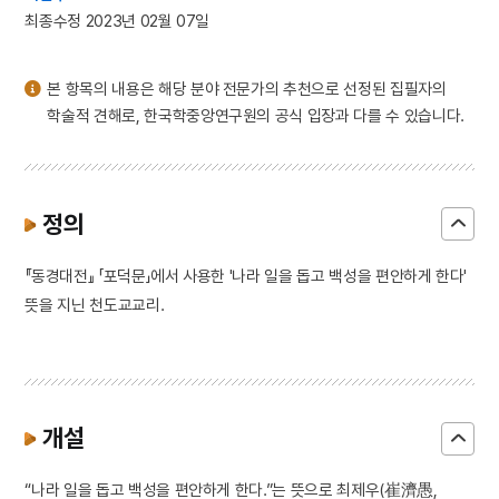
3
하서출판사
최종수정 2023년 02월 07일
4
김윤후
5
박상진
본 항목의 내용은 해당 분야 전문가의 추천으로 선정된 집필자의
6
서산 보원사지 석조
학술적 견해로, 한국학중앙연구원의 공식 입장과 다를 수 있습니다.
7
세조
8
엄흥도
9
열하일기
정의
10
유혁연 옥사
『동경대전』 「포덕문」에서 사용한 '나라 일을 돕고 백성을 편안하게 한다'
뜻을 지닌 천도교교리.
개설
“나라 일을 돕고 백성을 편안하게 한다.”는 뜻으로 최제우(崔濟愚,