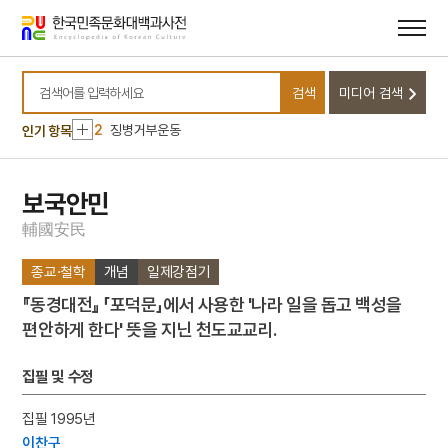
메뉴
본문
바로가기
바로가기
10
유혁연 옥사
검색
미디어 검색
1
금성대군
검색어를 입력하세요
2
징병거부운동
인기 항목
3
하서출판사
4
김윤후
보국안민
5
박상진
輔
國
安
民
6
서산 보원사지 석조
종교·철학
개념
일제강점기
7
세조
『동경대전』 「포덕문」에서 사용한 '나라 일을 돕고 백성을
8
엄흥도
편안하게 한다' 뜻을 지닌 천도교교리.
9
열하일기
10
유혁연 옥사
집필 및 수정
1
금성대군
집필 1995년
2
징병거부운동
이찬구