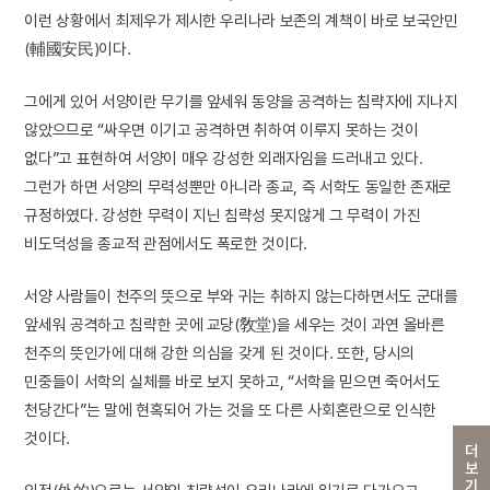
이런 상황에서 최제우가 제시한 우리나라 보존의 계책이 바로 보국안민
(輔國安民)이다.
그에게 있어 서양이란 무기를 앞세워 동양을 공격하는 침략자에 지나지
않았으므로 “싸우면 이기고 공격하면 취하여 이루지 못하는 것이
없다”고 표현하여 서양이 매우 강성한 외래자임을 드러내고 있다.
그런가 하면 서양의 무력성뿐만 아니라 종교, 즉 서학도 동일한 존재로
규정하였다. 강성한 무력이 지닌 침략성 못지않게 그 무력이 가진
비도덕성을 종교적 관점에서도 폭로한 것이다.
서양 사람들이 천주의 뜻으로 부와 귀는 취하지 않는다하면서도 군대를
앞세워 공격하고 침략한 곳에 교당(敎堂)을 세우는 것이 과연 올바른
천주의 뜻인가에 대해 강한 의심을 갖게 된 것이다. 또한, 당시의
민중들이 서학의 실체를 바로 보지 못하고, “서학을 믿으면 죽어서도
천당간다”는 말에 현혹되어 가는 것을 또 다른 사회혼란으로 인식한
것이다.
더보기