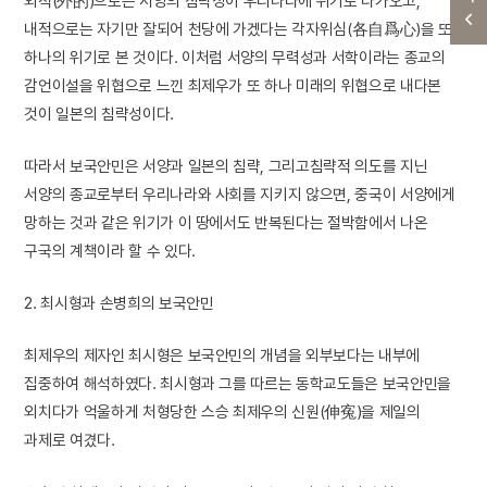
외적(外的)으로는 서양의 침략성이 우리나라에 위기로 다가오고,
내적으로는 자기만 잘되어 천당에 가겠다는 각자위심(各自爲心)을 또
하나의 위기로 본 것이다. 이처럼 서양의 무력성과 서학이라는 종교의
감언이설을 위협으로 느낀 최제우가 또 하나 미래의 위협으로 내다본
것이 일본의 침략성이다.
따라서 보국안민은 서양과 일본의 침략, 그리고침략적 의도를 지닌
서양의 종교로부터 우리나라와 사회를 지키지 않으면, 중국이 서양에게
망하는 것과 같은 위기가 이 땅에서도 반복된다는 절박함에서 나온
구국의 계책이라 할 수 있다.
2. 최시형과 손병희의 보국안민
최제우의 제자인 최시형은 보국안민의 개념을 외부보다는 내부에
집중하여 해석하였다. 최시형과 그를 따르는 동학교도들은 보국안민을
외치다가 억울하게 처형당한 스승 최제우의 신원(伸寃)을 제일의
과제로 여겼다.