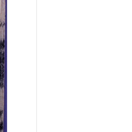
5
이홍
6
삼사
7
가래나무
8
선구자
9
조웅전
10
노국대장공주