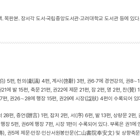
권 21책. 목판본. 장서각 도서·국립중앙도서관·고려대학교 도서관 등에 있다
箚) 5편, 헌의(獻議) 4편, 계사(啓辭) 3편, 권6·7에 경연강의, 권8∼
권21에 발 15편, 축문 21편, 권22에 제문 21편, 잠 2편, 명 2편, 찬(贊) 
17편, 권26∼28에 행장 15편, 권29에 시장(諡狀) 4편이 수록되어 있
서 28편, 증언(贈言) 1편, 잡저 2편, 서(序) 6편, 발 13편, 상량문 2편
, 행장 5편, 권6에 행장 7편, 시장 1편이 수록되어 있다. 부록은 권1에 
傳), 권5에 제문·만장·인산서원봉안문(仁山書院奉安文) 및 상향축