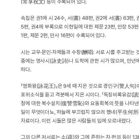
(常享祝文) 등이 수록되어 있다.
속집은 권1에 시 24수, 서(書) 48편, 권2에 서(書) 63편,
5편, 권4에 부록으로 이현일에 대한 제문 23편, 만장 53
1편, 제문 2편, 만사 16편이 수록되어 있다.
시는 교우·문인·자제들과 수창(酬唱: 서로 시를 주고받는 것)
중에는 영사시(詠史詩)나 도학에 관한 시가 많으며, 만년
하다.
「영화왕(詠花王)」은 9세 때 지은 것으로 경인구(警人句)
포위소식을 듣고 격분해서 지은 시이다. 「독징비록유감(讀懲
청에 대한 복수설치(復讐雪恥)와 요동회복의 뜻을 나타낸 시
일이 무엇이더뇨, 하늘에 부끄럽지 않으려 했네(平生何所事
자료이다. 이런 시들은 많은 사람들의 입에 오르내렸다.
그의 다른 저서로는 소(疏)와 그에 준하는 차·헌의 등이 1