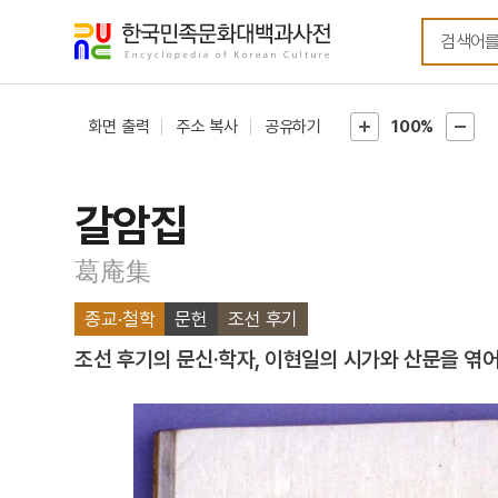
메뉴
본문
바로가기
바로가기
화면 출력
주소 복사
공유하기
100%
갈암집
葛庵集
종교·철학
문헌
조선 후기
조선 후기의 문신·학자, 이현일의 시가와 산문을 엮어 