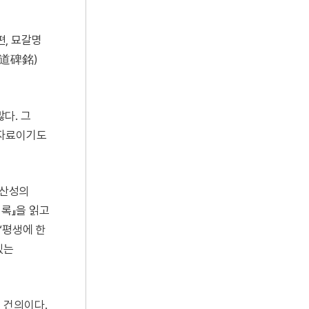
1편, 묘갈명
神道碑銘)
다. 그
 자료이기도
한산성의
비록』을 읽고
“평생에 한
있는
친 건의이다.