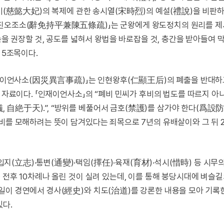
慈懿大妃)의 복제에 관한 송시열(宋時烈)의 예설(禮說)을 비판
평겸진오조소(辭免持平兼陳五條疏)」는 군왕에게 왕도정치의 원리를 
속을 권장할 것, 공도를 넓혀서 왕법을 바로잡을 것, 충간을 받아들여 
 5조목이다.
이언사소(因災異言事疏)」는 인현왕후(仁顯王后)의 폐출을 반대하
는 자료이다. 「인재이언사소」의 “폐비 민씨가 후비의 법도를 따르지 아
自絶于天).”, “방위를 베풀어서 금호(禁護)를 삼가야 한다(爲設防
비를 모해하려는 뜻이 담겨있다는 죄목으로 7년의 유배살이와 그 뒤 
立志)·통변(通變)·택임(擇任)·육재(育材)·석시(惜時) 등 시무의
 전후 10차례나 올린 것이 실려 있는데, 이를 통해 붕당시대에 벼슬
일이 경연에서 경사(經史)와 치도(治道)를 강론한 내용을 모아 기록한
있다.