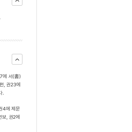
.
17에 서(書)
1편, 권23에
다.
, 권4에 제문
연보, 권2에
문