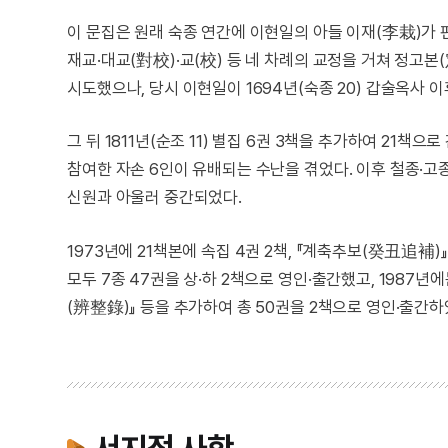
이 문집은 원래 숙종 연간에 이현일의 아들 이재(李栽)가 
재교·대교(對校)·교(校) 등 네 차례의 교정을 거쳐 정고
시도했으나, 당시 이현일이 1694년(숙종 20) 갑술옥사 
그 뒤 1811년(순조 11) 별집 6권 3책을 추가하여 21
참여한 자손 6인이 유배되는 수난을 겪었다. 이후 철종·고
신원과 아울러 중간되었다.
1973년에 21책본에 속집 4권 2책, 『계축추보(癸丑追補)
모두 7종 47권을 상·하 2책으로 영인·출간했고, 1987
(辨整錄)』 등을 추가하여 총 50권을 2책으로 영인·출간하