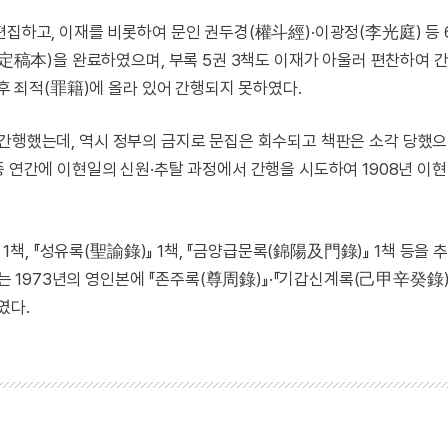
편집하고, 이재를 비롯하여 문인 권두경(權斗經)·이광정(李光庭) 등 
본(定稿本)을 완료하였으며, 부록 5권 3책도 이재가 아울러 편찬하여 
이후 죄적(罪籍)에 올라 있어 간행되지 못하였다.
책으로 간행했는데, 역시 정부의 금지로 문집은 회수되고 책판은 소각 당했으
종 연간에 이현일의 신원·추탈 과정에서 간행을 시도하여 1908년 이
』 1책, 『성유록(聖諭錄)』 1책, 『금양급문록(錦陽及門錄)』 1책 등을
년에는 1973년의 영인본에 『존주록(尊周錄)』·『기갑신계록(己甲辛癸錄)
였다.