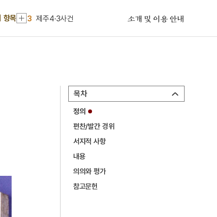
2
세조
 항목
3
제주4·3사건
소개 및 이용 안내
4
세종
5
이홍
6
삼사
7
가래나무
목차
8
선구자
정의
9
조웅전
편찬/발간 경위
10
노국대장공주
서지적 사항
1
금성대군
내용
2
세조
의의와 평가
참고문헌
3
제주4·3사건
4
세종