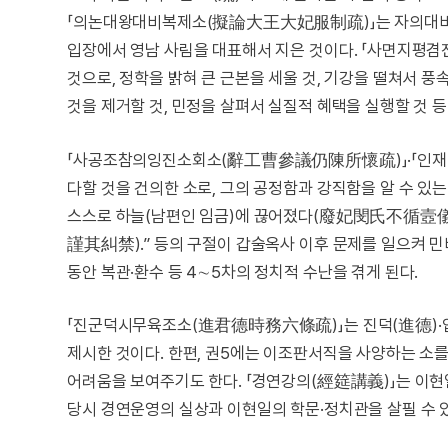
「의논대왕대비복제소(擬論大王大妃服制疏)」는 자의대비(
입장에서 영남 사림을 대표해서 지은 것이다. 「사면지
것으로, 정학을 밝혀 큰 근본을 세울 것, 기강을 떨쳐서 풍
것을 제거할 것, 민정을 살펴서 실질적 혜택을 실행할 것 등
「사공조참의잉진소회소(辭工曹參議仍陳所懷疏)」·「인재
다할 것을 건의한 소로, 그의 공정함과 강직함을 알 수 있
스스로 하늘(남편인 임금)에 끊어졌다(廢妃閔氏不循壼儀, 
謹其糾禁).” 등의 구절이 갑술옥사 이후 문제를 일으켜 민
동안 복관·환수 등 4∼5차의 정치적 수난을 겪게 된다.
「진군덕시무육조소(進君德時務六條疏)」는 진덕(進德)·입지(
제시한 것이다. 한편, 권5에는 이조판서직을 사양하는 소를
어려움을 보여주기도 한다. 「경연강의(經筵講義)」는 이현
당시 경연운영의 실상과 이현일의 학문·정치관을 살필 수 