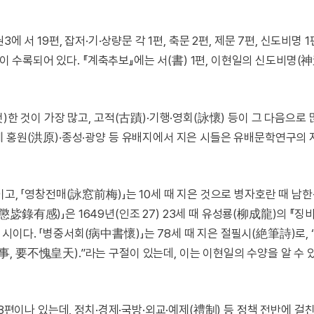
 권3에 서 19편, 잡저·기·상량문 각 1편, 축문 2편, 제문 7편, 신도비명 
편이 수록되어 있다. 『계축추보』에는 서(書) 1편, 이현일의 신도비명(
한 것이 가장 많고, 고적(古蹟)·기행·영회(詠懷) 등이 그 다음으로 많
에 홍원(洪原)·종성·광양 등 유배지에서 지은 시들은 유배문학연구의
이고, 「영창전매(詠窓前梅)」는 10세 때 지은 것으로 병자호란 때 남
毖錄有感)」은 1649년(인조 27) 23세 때 유성룡(柳成龍)의 『징
이다. 「병중서회(病中書懷)」는 78세 때 지은 절필시(絶筆詩)로, 
, 要不愧皇天).”라는 구절이 있는데, 이는 이현일의 수양을 알 수 
38편이나 있는데, 정치·경제·국방·외교·예제(禮制) 등 정책 전반에 걸