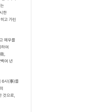
하는
제시한
막히고 가린
고 예우를
니하여
衛,
2백여 년
 6사(事)를
길의
 것으로,