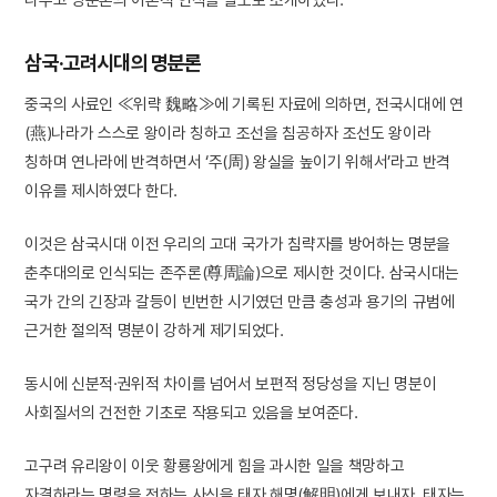
삼국·고려시대의 명분론
중국의 사료인 ≪위략 魏略≫에 기록된 자료에 의하면, 전국시대에 연
(燕)나라가 스스로 왕이라 칭하고 조선을 침공하자 조선도 왕이라
칭하며 연나라에 반격하면서 ‘주(周) 왕실을 높이기 위해서’라고 반격
이유를 제시하였다 한다.
이것은 삼국시대 이전 우리의 고대 국가가 침략자를 방어하는 명분을
춘추대의로 인식되는 존주론(尊周論)으로 제시한 것이다. 삼국시대는
국가 간의 긴장과 갈등이 빈번한 시기였던 만큼 충성과 용기의 규범에
근거한 절의적 명분이 강하게 제기되었다.
동시에 신분적·권위적 차이를 넘어서 보편적 정당성을 지닌 명분이
사회질서의 건전한 기초로 작용되고 있음을 보여준다.
고구려 유리왕이 이웃 황룡왕에게 힘을 과시한 일을 책망하고
자결하라는 명령을 전하는 사신을 태자 해명(解明)에게 보내자, 태자는