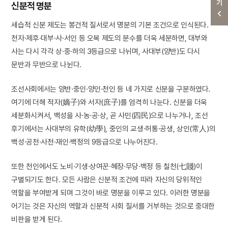
신분적 명분
세습적 신분 제도는 봉건적 질서로서 명분의 기본 조건으로 인식된다.
천자·제후·대부·사·서인 등 오복 제도의 분수를 더욱 세분하면, 대부와
사는 다시 각각 상·중·하의 3등급으로 나뉘며, 사대부(양반)도 다시
문반과 무반으로 나뉜다.
조선사회에서는 양반·중인·양인·천인 등 네 가지로 신분을 구분하였다.
여기에 더해 적자(嫡子)와 서자(庶子)를 엄격히 나눈다. 신분을 더욱
세분화시켜서, 백성을 사·농·공·상, 곧 사민(四民)으로 나누거나, 조선
후기에서는 사대부의 유학(幼學), 중인의 교생·허통·공생, 상인(常人)의
백성·공천·사천·재인·백정의 9등급으로 나누어진다.
또한 천인에서도 노비·기생·상여꾼·혜장·무당·백정 등 칠천(七賤)이
구별되기도 한다. 모든 사람은 신분적 조건에 따라 자신의 당위적인
역할을 부여받게 되며 그것이 바로 명분을 이루고 있다. 이러한 명분을
어기는 것은 자신의 역할과 신분적 사회 질서를 거부하는 것으로 중대한
비판을 받게 된다.