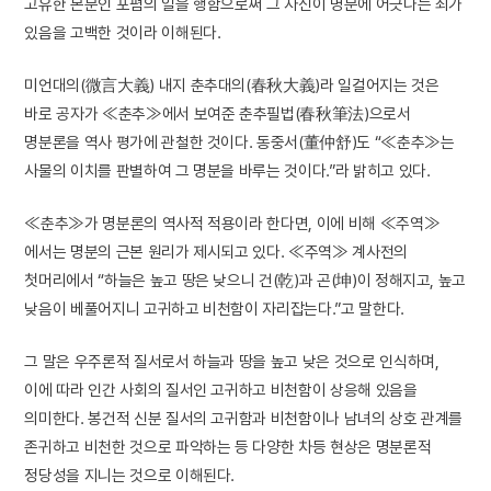
고유한 본분인 포폄의 일을 행함으로써 그 자신이 명분에 어긋나는 죄가
있음을 고백한 것이라 이해된다.
미언대의(微言大義) 내지 춘추대의(春秋大義)라 일컬어지는 것은
바로 공자가 ≪춘추≫에서 보여준 춘추필법(春秋筆法)으로서
명분론을 역사 평가에 관철한 것이다. 동중서(董仲舒)도 “≪춘추≫는
사물의 이치를 판별하여 그 명분을 바루는 것이다.”라 밝히고 있다.
≪춘추≫가 명분론의 역사적 적용이라 한다면, 이에 비해 ≪주역≫
에서는 명분의 근본 원리가 제시되고 있다. ≪주역≫ 계사전의
첫머리에서 “하늘은 높고 땅은 낮으니 건(乾)과 곤(坤)이 정해지고, 높고
낮음이 베풀어지니 고귀하고 비천함이 자리잡는다.”고 말한다.
그 말은 우주론적 질서로서 하늘과 땅을 높고 낮은 것으로 인식하며,
이에 따라 인간 사회의 질서인 고귀하고 비천함이 상응해 있음을
의미한다. 봉건적 신분 질서의 고귀함과 비천함이나 남녀의 상호 관계를
존귀하고 비천한 것으로 파악하는 등 다양한 차등 현상은 명분론적
정당성을 지니는 것으로 이해된다.