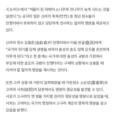
≪논어≫에서 “겨울이 된 뒤에야 소나무와 잣나무가 늦게 시드는 것을
알겠다.”는 공자의 말은 신라의 죽죽(竹竹) 등 청년 장수들이
전쟁터에서 후퇴하지 않고 당당하게 전사하는 절의적 명분을 제공하고
있다.
신라의 장수 김흠춘(金欽春)이 전쟁터에서 아들 반굴(盤屈)에게
“국가의 위기를 당해 생명을 바쳐야 충성과 효도 양쪽 모두를 온전하게
이루게 된다.”라고 한 훈계는 국가에 대한 충성의 규범과 가정에서
부모에 대한 효도의 규범이 전쟁터라는 구체적 상황에서 상충할 때
지켜야 할 절의적 명분을 제시하는 것이다.
또한 고려 성종 때 거란이 침략해왔을 때 거란장수 소손녕(蕭遜寧)과
고려의 서희(徐熙)의 담판에서도 명분의 중요성을 발견할 수 있다.
서로가 고구려의 옛 땅을 차지할 권리의 정당성을 명분으로 삼았을 때,
서희는 고려라는 국가의 명칭에서 고구려 계승의 명목적 명분을 삼고
있음을 밝혔다.