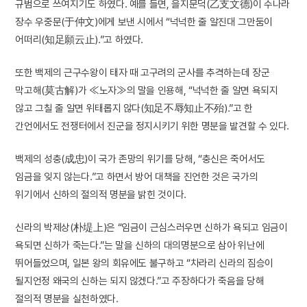
규범으로 쓰여지기도 하였다. 예를 들면, 을지문덕(乙支文德)이 수나라
장수 우중문(于仲文)에게 보낸 시에서 “넉넉한 줄 알진대 그만둠이
어떠리(知足願云止).”고 하였다.
또한 백제의 근구수왕이 태자 때 고구려의 군사를 추격하는데 장군
막고해(莫古解)가 ≪노자≫의 말을 인용해, “넉넉한 줄 알면 욕되지
않고 그칠 줄 알면 위태롭지 않다(知足不辱知止不殆).”고 한
간언에서도 전쟁터에서 진군을 정지시키기 위한 명분을 발견할 수 있다.
백제의 성충(成忠)이 국가 존망의 위기를 당해, “충신은 죽어서도
임금을 잊지 않는다.”고 하면서 방어 대책을 진언한 것은 국가의
위기에서 신하의 절의적 명분을 밝힌 것이다.
신라의 박제상(朴堤上)은 “임금이 근심스러우면 신하가 욕되고 임금이
욕되면 신하가 죽는다.”는 말을 신하의 대의명분으로 삼아 위난에
뛰어들었으며, 일본 왕의 회유에도 불구하고 “차라리 신라의 짐승이
될지언정 왜국의 신하는 되지 않겠다.”고 주장하다가 죽음을 당해
절의적 명분을 실천하였다.