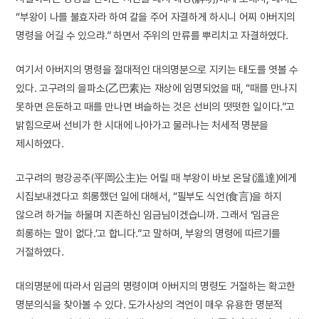
“부왕이 나를 불효자라 하여 칼을 주어 자결하게 하시니 어찌 아버지의
명령을 어길 수 있으랴.” 하면서 주위의 만류를 뿌리치고 자결하였다.
여기서 아버지의 명령을 절대적인 대의명분으로 지키는 태도를 엿볼 수
있다. 고구려의 을파소(乙巴素)는 재상에 임명되었을 때, “때를 만나지
못하면 은둔하고 때를 만나면 벼슬하는 것은 선비의 떳떳한 일이다.”고
밝힘으로써 선비가 한 시대에 나아가고 물러나는 처세적 명분을
제시하였다.
고구려의 평강공주(平岡公主)는 어릴 때 부왕이 바보 온달(溫達)에게
시집보내겠다고 희롱했던 일에 대해서, “필부도 식언(食言)을 하지
않으려 하거늘 하물며 지존하신 임금님이겠습니까. 그래서 ‘임금은
희롱하는 말이 없다.’고 합니다.”고 말하며, 부왕의 명령에 따르기를
거절하였다.
대의명분에 따라서 임금의 명령이며 아버지의 명령도 거절하는 확고한
명분의식을 찾아볼 수 있다. 도가사상의 격언이 매우 유용한 명분적