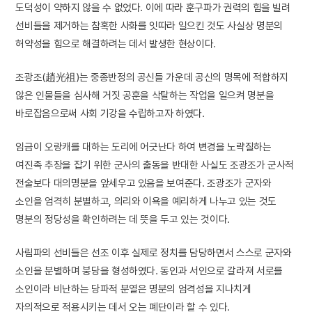
도덕성이 약하지 않을 수 없었다. 이에 따라 훈구파가 권력의 힘을 빌려
선비들을 제거하는 참혹한 사화를 잇따라 일으킨 것도 사실상 명분의
허약성을 힘으로 해결하려는 데서 발생한 현상이다.
조광조(趙光祖)는 중종반정의 공신들 가운데 공신의 명목에 적합하지
않은 인물들을 심사해 거짓 공훈을 삭탈하는 작업을 일으켜 명분을
바로잡음으로써 사회 기강을 수립하고자 하였다.
임금이 오랑캐를 대하는 도리에 어긋난다 하여 변경을 노략질하는
여진족 추장을 잡기 위한 군사의 출동을 반대한 사실도 조광조가 군사적
전술보다 대의명분을 앞세우고 있음을 보여준다. 조광조가 군자와
소인을 엄격히 분별하고, 의리와 이욕을 예리하게 나누고 있는 것도
명분의 정당성을 확인하려는 데 뜻을 두고 있는 것이다.
사림파의 선비들은 선조 이후 실제로 정치를 담당하면서 스스로 군자와
소인을 분별하며 붕당을 형성하였다. 동인과 서인으로 갈라져 서로를
소인이라 비난하는 당파적 분열은 명분의 엄격성을 지나치게
자의적으로 적용시키는 데서 오는 폐단이라 할 수 있다.