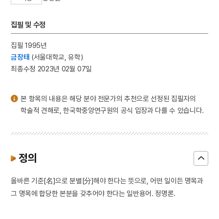
4
곽상훈
5
국가보위비상대책위원회
집필 및 수정
6
금강경
집필 1995년
7
김개남
금장태
(서울대학교, 유학)
8
김동한
최종수정 2023년 02월 07일
9
김원균
10
김지경
본 항목의 내용은 해당 분야 전문가의 추천으로 선정된 집필자의
학술적 견해로, 한국학중앙연구원의 공식 입장과 다를 수 있습니다.
정의
올바른 기준[名]으로 분별[分]해야 한다는 뜻으로, 어떤 일이든 명목과
그 명목에 합당한 본분을 갖추어야 한다는 일반용어. 정명론.