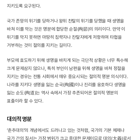
지키도록 요구된다.
국가 존망의 위기를 당하거나 왕위 찬탈의 위기를 당했을 때 생명을
바쳐 이를 막는 것은 명분에 합당한 순절(殉節)의 의리이다. 만약 이
위기를 막지 못하면 마땅히 침략자나 찬탈자에게 저항하며 타협을
거부하는 것이 절의를 지키는 길이다.
부모에 효도하기 위해 생명을 바치게 되는 극단적 상황은 너무 특수해
크게 문제삼지 않으나, 특히 부인이 남편을 위해 생명을 바쳐 정절을
지키는 경우는 전통 사회에서 매우 중요시되는 절의적 명분 의식이다.
나라를 지키다 생명을 잃는 순국(殉國)이나 진리를 옹호하다 생명을
잃는 순도(殉道)는 역사 속에서 가장 추존되어온 절의적 명분의
표출이라 할 수 있다.
대의적 명분
‘춘추대의’의 개념에서도 드러나고 있는 것처럼, 국가의 기본 체제나
국가 간의 질서는 가장 범위가 크고 중대한 문제이므로 대의(大義)로서