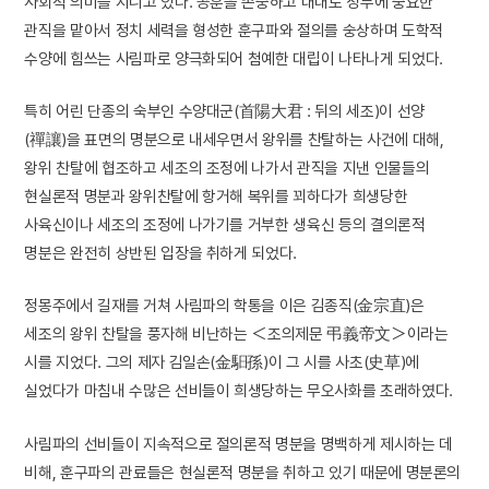
사회적 의미를 지니고 있다. 공훈을 존중하고 대대로 정부에 중요한
관직을 맡아서 정치 세력을 형성한 훈구파와 절의를 숭상하며 도학적
수양에 힘쓰는 사림파로 양극화되어 첨예한 대립이 나타나게 되었다.
특히 어린 단종의 숙부인 수양대군(首陽大君 : 뒤의 세조)이 선양
(禪讓)을 표면의 명분으로 내세우면서 왕위를 찬탈하는 사건에 대해,
왕위 찬탈에 협조하고 세조의 조정에 나가서 관직을 지낸 인물들의
현실론적 명분과 왕위찬탈에 항거해 복위를 꾀하다가 희생당한
사육신이나 세조의 조정에 나가기를 거부한 생육신 등의 결의론적
명분은 완전히 상반된 입장을 취하게 되었다.
정몽주에서 길재를 거쳐 사림파의 학통을 이은 김종직(金宗直)은
세조의 왕위 찬탈을 풍자해 비난하는 ＜조의제문 弔義帝文＞이라는
시를 지었다. 그의 제자 김일손(金馹孫)이 그 시를 사초(史草)에
실었다가 마침내 수많은 선비들이 희생당하는 무오사화를 초래하였다.
사림파의 선비들이 지속적으로 절의론적 명분을 명백하게 제시하는 데
비해, 훈구파의 관료들은 현실론적 명분을 취하고 있기 때문에 명분론의