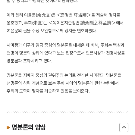
될 수 있다고 주장하는 것이라 비판하였다.
이와 달리 여윤문(余允文)은 ＜존맹변 尊孟辨＞을 저술해 맹자를
옹호했고, 주희(朱熹)는 ＜독여은지존맹변 讀余隱之尊孟辨＞에서
여윤문의 글을 수정 보완함으로써 맹자를 변호하였다.
사마광과 이구가 임금 중심의 명분론을 내세운 데 비해, 주희는 백성과
천명이 명분의 상위에 있다고 보는 입장으로서 민본사상과 천명사상을
명분론과 조화시키고 있다.
명분론을 지배자 중심의 권위주의 논리로 전개한 사마광과 명분론을
천명론의 하위 개념으로 보는 주희 사이의 명분론에 관한 논란에서
주희의 도학이 맹자를 계승하고 있음을 보여준다.
명분론의 양상