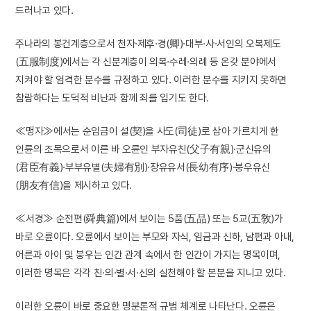
드러나고 있다.
주나라의 봉건계층으로서 천자·제후·경(卿)·대부·사·서인의 오복제도
(五服制度)에서는 각 신분계층이 의복·수레·의례 등 온갖 분야에서
지켜야 할 엄격한 분수를 규정하고 있다. 이러한 분수를 지키지 못하면
참람하다는 도덕적 비난과 함께 죄를 입기도 한다.
≪맹자≫에서는 순임금이 설(契)을 사도(司徒)로 삼아 가르치게 한
인륜의 조목으로서 이른 바 오륜인 부자유친(父子有親)·군신유의
(君臣有義)·부부유별(夫婦有別)·장유유서(長幼有序)·붕우유신
(朋友有信)을 제시하고 있다.
≪서경≫ 순전편(舜典篇)에서 보이는 5품(五品) 또는 5교(五敎)가
바로 오륜이다. 오륜에서 보이는 부모와 자식, 임금과 신하, 남편과 아내,
어른과 아이 및 붕우는 인간 관계 속에서 한 인간이 가지는 명목이며,
이러한 명목은 각각 친·의·별·서·신의 실천해야 할 본분을 지니고 있다.
이러한 오륜이 바로 중요한 명분론적 규범 체계로 나타난다. 오륜은