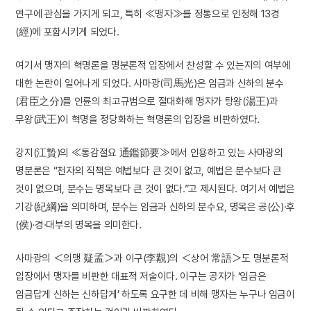
연구에 관심을 가지게 되고, 특히 ≪맹자≫를 정통으로 인정해 13경
(經)에 포함시키게 되었다.
여기서 맹자의 혁명론을 명분론적 입장에서 찬성할 수 있는지의 여부에
대한 논란이 일어나게 되었다. 사마광(司馬光)은 임금과 신하의 분수
(君臣之分)를 인륜의 최고규범으로 절대화해 맹자가 탕왕(湯王)과
무왕(武王)이 혁명을 정당화하는 혁명론의 입장을 비판하였다.
강지(江贄)의 ≪통감절요 通鑑節要≫에서 인용하고 있는 사마광의
명분론은 “천자의 직책은 예법보다 큰 것이 없고, 예법은 분수보다 큰
것이 없으며, 분수는 명목보다 큰 것이 없다.”고 제시된다. 여기서 예법은
기강(紀綱)을 의미하며, 분수는 임금과 신하의 분수요, 명목은 공(公)·후
(侯)·경·대부의 명목을 의미한다.
사마광의 ＜의맹 疑孟＞과 이구(李覯)의 ＜상어 常語＞도 명분론적
입장에서 맹자를 비판한 대표적 저술이다. 이구는 공자가 ‘임금은
임금답게 신하는 신하답게’ 하도록 요구한 데 비해 맹자는 누구나 임금이