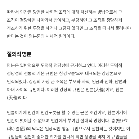
따라서 인간은 당면한 사회적 조직에 대해 처신하는 방법으로서 그
조직이 정당하면 나아가서 참여하고, 부당하면 그 조직을 정당하게
개조하기 위한 투쟁을 하거나 그렇지 않다면 그 조직을 떠나서 물러나야
한다는 것이 명분론의 처세적 원리이다.
절의적 명분
명분은 일반적으로 도덕적 정당성에 근거하고 있다. 이러한 도덕적
정당성의 전통적 기본 규범은 ‘삼강오륜’으로 대표되는 강상론으로
인식되었다. 강상의 가장 큰 조목은 부모와 자식, 임금과 신하, 남편과
아내 사이의 규범이다. 이러한 강상의 규범은 인륜(人倫)이요, 천륜
(天倫)이다.
인륜이기에 인간이 인간노릇을 할 수 있는 근본 조건이요, 천륜이기에
인간이 벗어날 수 없으며 인간에게 부여된 절대적 명령이다. 충(忠)·효
(孝)·열(烈)의 덕목은 일상적인 행동 규범으로서 실천되는 것이지만, 이
규범들의 실천이 중대한 위기를 만나게 되면 생명을 바쳐 이 규범들을