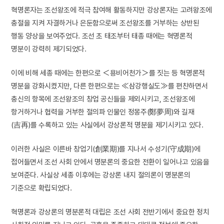
혁명론자는 조선왕조에 적극 참여해 활동하지만 강상론자는 고려왕조에
충절을 지켜 자결하거나 은둔함으로써 조선왕조를 거부하는 상반된
행동 양상을 보여주었다. 조선 초 태조부터 태종 때에는 혁명론적
명분이 강력히 제기되었다.
이에 비해 세종 때에는 한편으로 ＜용비어천가＞를 짓는 등 혁명론적
명분을 강화시켰지만, 다른 한편으로는 ≪삼강행실도≫를 편찬하면서
충신의 항목에 조선왕조의 창업 공신들을 제외시키고, 조선왕조에
항거하거나 협력을 거부한 절의파 인물인 정몽주(鄭夢周)와 길재
(吉再)를 수록하고 있는 사실에서 강상론적 명분을 제기시키고 있다.
이러한 사실은 이른바 창업기(創業期)를 지나서 수성기(守成期)에
접어들면서 조선 사회 안에서 명분론의 중요한 전환이 일어나고 있음을
보여준다. 사실상 세종 이후에는 강상론 내지 절의론이 명분론의
기준으로 확립되었다.
혁명론과 강상론의 명분론적 대립은 조선 사회 전반기에서 중요한 정치