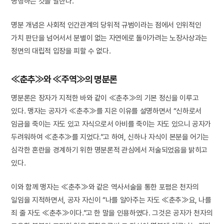
병행하는 것을 말한다.
명분 개념은 사회적 인간관계의 당위적 규범이라는 점에서 인위적인
가치 판단을 넘어서서 분별이 없는 자연에로 돌아가려는 노장사상과는
정면의 대립적 입장을 피할 수 없다.
≪춘추≫와 ≪주역≫의 명분론
명분론은 장자가 지적한 바와 같이 ≪춘추≫의 기본 정신을 이루고
있다. 맹자는 공자가 ≪춘추≫를 지은 이유를 설명하면서 “신하로서
임금을 죽이는 자도 있고 자식으로서 아비를 죽이는 자도 있으니 공자가
두려워하여 ≪춘추≫를 지었다.”고 하여, 신하나 자식이 본분을 어기는
심각한 혼란을 경계하기 위한 명분론적 관심에서 저술되었음을 밝히고
있다.
이와 함께 맹자는 ≪춘추≫와 같은 역사서술을 통한 포폄은 천자의
일임을 지적하면서, 공자 자신이 “나를 알아주는 자도 ≪춘추≫요, 나를
죄 줄 자도 ≪춘추≫이다.”고 한 말을 인용하였다. 그것은 공자가 천자의