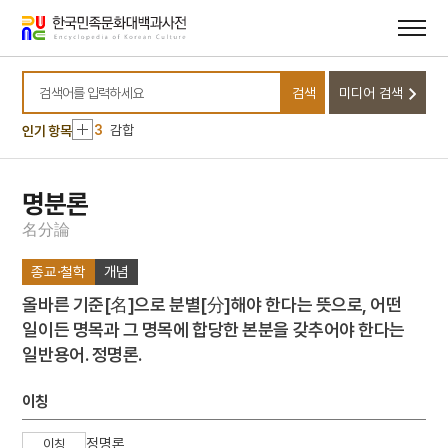
메뉴
본문
바로가기
바로가기
10
김지경
1
구절초
검색
미디어 검색
2
금성대군
검색어를 입력하세요
3
감합
인기 항목
4
곽상훈
5
국가보위비상대책위원회
명분론
6
금강경
名
分
論
7
김개남
종교·철학
개념
8
김동한
올바른 기준[名]으로 분별[分]해야 한다는 뜻으로, 어떤
9
김원균
일이든 명목과 그 명목에 합당한 본분을 갖추어야 한다는
10
김지경
일반용어. 정명론.
1
구절초
2
금성대군
이칭
3
감합
정명론
이칭