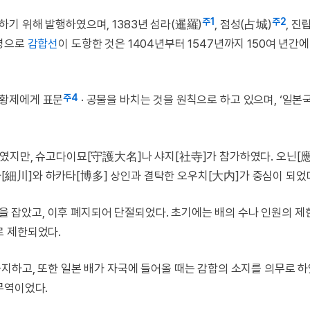
주1
주2
기 위해 발행하였으며, 1383년 섬라(暹羅)
, 점성(占城)
, 진
 명으로
감합선
이 도항한 것은 1404년부터 1547년까지 150여 년간에
주4
 황제에게 표문
· 공물을 바치는 것을 원칙으로 하고 있으며, ‘일본
였지만, 슈고다이묘[守護大名]나 샤지[社寺]가 참가하였다. 오닌[應
카와[細川]와 하카타[博多] 상인과 결탁한 오우치[大内]가 중심이 되었
권을 잡았고, 이후 폐지되어 단절되었다. 초기에는 배의 수나 인원의 제
회로 제한되었다.
지하고, 또한 일본 배가 자국에 들어올 때는 감합의 소지를 의무로 
무역이었다.