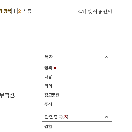
1
금성대군
기 항목
2
세종
소개 및 이용 안내
3
기축옥사
4
반달가슴곰
5
세조
6
이만운
목차
7
가야
정의
8
갑신정변
내용
9
강강술래
의의
10
강릉 선교장
무역선.
참고문헌
1
금성대군
주석
2
세종
관련 항목
3
3
기축옥사
감합