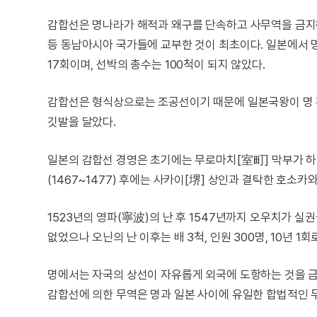
감합선은 명나라가 해적과 왜구를 단속하고 사무역을 금지하
등 동남아시아 국가들에 교부한 것이 최초이다. 일본에서
17회이며, 선박의 총수는 100척이 되지 않았다.
감합선은 형식상으로는 조공선이기 때문에 일본국왕이 명
깃발을 달았다.
일본의 감합선 경영은 초기에는 무로마치[室町] 막부가 하
(1467~1477) 후에는 사카이[堺] 상인과 결탁한 호소
1523년의 영파(寧波)의 난 후 1547년까지 오우치가 실
없었으나 오닌의 난 이후는 배 3척, 인원 300명, 10년 1
명에서는 자국의 상선이 자유롭게 외국에 도항하는 것을 금
감합선에 의한 무역은 명과 일본 사이에 유일한 합법적인 