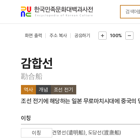
메뉴
본문
바로가기
바로가기
화면 출력
주소 복사
공유하기
100%
감합선
勘合船
역사
개념
조선 전기
조선 전기에 해당하는 일본 무로마치시대에 중국의 명
이칭
견명선(遣明船), 도당선(渡唐船)
이칭