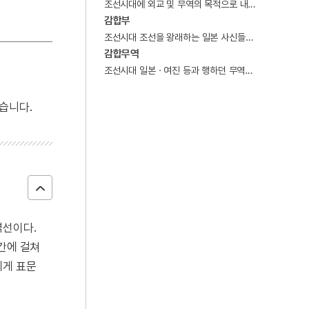
조선시대에 외교 및 무역의 목적으로 내조하던 왜인(倭人)들의 입국확인서, 혹은 그것을 확인하던 일.
4
반달가슴곰
감합부
5
세조
조선시대 조선을 왕래하는 일본 사신들에게 지참시킨 확인 표찰.
감합무역
6
이만운
조선시대 일본 · 여진 등과 행하던 무역의 한 형태.
7
가야
8
갑신정변
습니다.
9
강강술래
10
강릉 선교장
역선이다.
간에 걸쳐
에게 표문