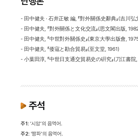
단행본
- 田中健夫 · 石井正敏 編, 『對外關係史辭典』(吉川弘文館
- 田中健夫, 『對外關係と文化交流』(思文閣出版, 1982
- 田中健夫, 『中世對外關係史』(東京大學出版會, 1975
- 田中健夫, 『倭寇と勘合貿易』(至文堂, 1961)
- 小葉田淳, 『中世日支通交貿易史の硏究』(刀江書院, 1
주석
주1
: ‘시암’의 음역어.
주2
: ‘짬파’의 음역어.