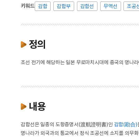
키워드
감합
감합부
감합선
무역선
조공
정의
조선 전기에 해당하는 일본 무로마치시대에 중국의 명나라에
내용
감합선은 일종의 도항증명서(渡航證明書)인
감합(勘合)
명나라가 외국과의 통교에서 정식 조공선에 소지를 의무