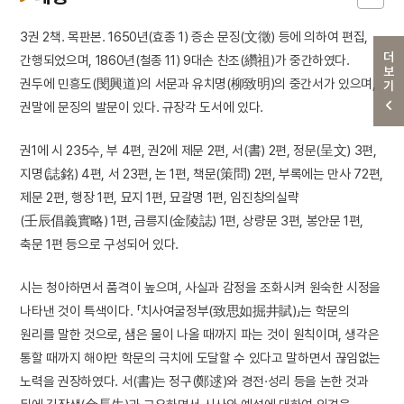
3권 2책. 목판본. 1650년(효종 1) 증손 문징(文徵) 등에 의하여 편집,
더보기
간행되었으며, 1860년(철종 11) 9대손 찬조(纘祖)가 중간하였다.
권두에 민흥도(閔興道)의 서문과 유치명(柳致明)의 중간서가 있으며,
권말에 문징의 발문이 있다. 규장각 도서에 있다.
권1에 시 235수, 부 4편, 권2에 제문 2편, 서(書) 2편, 정문(呈文) 3편,
지명(誌銘) 4편, 서 23편, 논 1편, 책문(策問) 2편, 부록에는 만사 72편,
제문 2편, 행장 1편, 묘지 1편, 묘갈명 1편, 임진창의실략
(壬辰倡義實略) 1편, 금릉지(金陵誌) 1편, 상량문 3편, 봉안문 1편,
축문 1편 등으로 구성되어 있다.
시는 청아하면서 품격이 높으며, 사실과 감정을 조화시켜 원숙한 시정을
나타낸 것이 특색이다. 「치사여굴정부(致思如掘井賦)」는 학문의
원리를 말한 것으로, 샘은 물이 나올 때까지 파는 것이 원칙이며, 생각은
통할 때까지 해야만 학문의 극치에 도달할 수 있다고 말하면서 끊임없는
노력을 권장하였다. 서(書)는 정구(鄭逑)와 경전·성리 등을 논한 것과