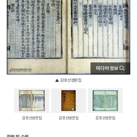
4
김개남
5
상해고려교민친목회
6
제주의 제주마
7
종합부동산세
8
고사촬요
9
김호
10
대관전
미디어 정보
감호선생문집
감호선생문집
감호선생문집
감호선생문집
집필 및 수정