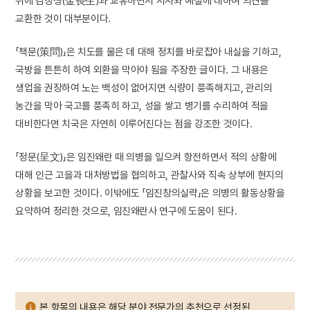
뒤에 김장생(金長生)과 교유하면서 시사와 예설에 대하여 의견을
교환한 것이 대부분이다.
「책문(策問)」은 치도를 물은 데 대해 정치를 바로잡아 내실을 기하고,
국방을 튼튼히 하여 외환을 막아야 됨을 주장한 글이다. 그 내용은
생업을 권장하여 노는 백성이 없어지면 식량이 풍족해지고, 관리의
농간을 막아 국고를 풍족히 하고, 성을 쌓고 병기를 수리하여 적을
대비한다면 치국은 자연히 이루어진다는 점을 강조한 것이다.
「정문(呈文)」은 임진왜란 때 의병을 일으켜 항전하면서 적의 상황에
대해 인근 고을과 대처방법을 협의하고, 관찰사와 직속 상부에 현지의
상황을 보고한 것이다. 이밖에도 「임진창의실략」은 의병의 활동상황을
요약하여 정리한 것으로, 임진왜란사 연구에 도움이 된다.
본 항목의 내용은 해당 분야 전문가의 추천으로 선정된