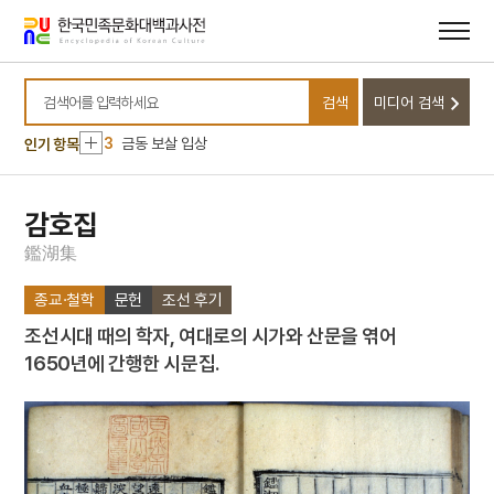
메뉴
본문
바로가기
바로가기
10
대관전
1
상해대한인거류민단
검색
미디어 검색
2
격구도
검색어를 입력하세요
3
금동 보살 입상
인기 항목
4
김개남
5
상해고려교민친목회
감호집
6
제주의 제주마
鑑
湖
集
7
종합부동산세
종교·철학
문헌
조선 후기
8
고사촬요
조선시대 때의 학자, 여대로의 시가와 산문을 엮어
9
김호
1650년에 간행한 시문집.
10
대관전
1
상해대한인거류민단
2
격구도
3
금동 보살 입상