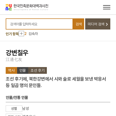
메뉴
본문
바로가기
바로가기
10
조위총의 난
검색
미디어 검색
1
한중수교
검색어를 입력하세요
2
김숙자
인기 항목
3
금성대군
4
5·16
강변칠우
5
갈천서원
江
邊
七
友
6
광복절 노래
역사
인물
조선 후기
7
몰부가
조선 후기에, 북한강변에서 시와 술로 세월을 보낸 박응서
8
박신규
등 일곱 명의 문인들.
9
안중근 의사 유묵
10
조위총의 난
인물/전통 인물
1
한중수교
남성
성별
2
김숙자