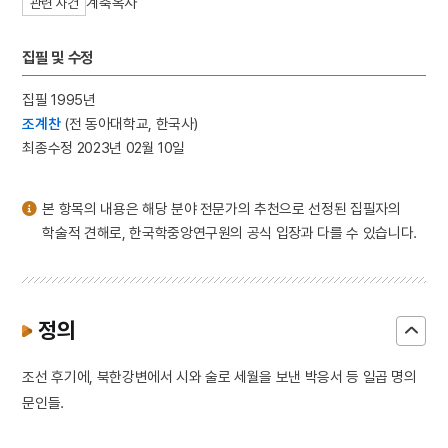
계축옥사
관련 사건
3
금성대군
4
5·16
집필 및 수정
5
갈천서원
집필 1995년
6
광복절 노래
조계찬
(전 동아대학교, 한국사)
7
몰부가
최종수정 2023년 02월 10일
8
박신규
9
안중근 의사 유묵
본 항목의 내용은 해당 분야 전문가의 추천으로 선정된 집필자의
10
조위총의 난
학술적 견해로, 한국학중앙연구원의 공식 입장과 다를 수 있습니다.
정의
조선 후기에, 북한강변에서 시와 술로 세월을 보낸 박응서 등 일곱 명의
문인들.