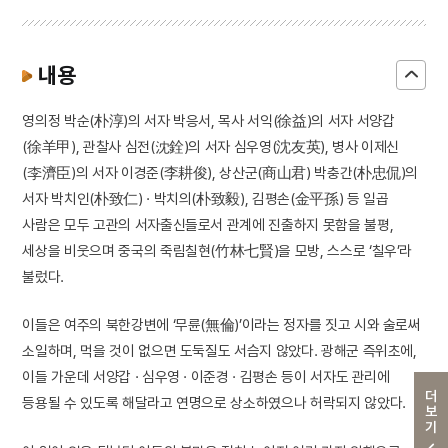
내용
영의정 박순(朴淳)의 서자 박응서, 목사 서익(徐益)의 서자 서양갑
(徐羊甲), 관찰사 심전(沈銓)의 서자 심우영(沈友英), 병사 이제신
(李濟臣)의 서자 이경준(李耕俊), 상산군(商山君) 박충간(朴忠侃)의
서자 박치인(朴致仁) · 박치의(朴致毅), 김평손(金平孫) 등 일곱
사람은 모두 고관의 서자출신들로서 관계에 진출하지 못함을 불평,
세상을 비웃으며 중국의 죽림칠현(竹林七賢)을 모방, 스스로 ‘칠우’라
불렀다.
이들은 여주의 북한강변에 ‘무륜(無倫)’이라는 정자를 짓고 시와 술로써
소일하며, 먹을 것이 없으면 도둑질도 서슴지 않았다. 광해군 즉위초에,
이들 가운데 서양갑 · 심우영 · 이준경 · 김평손 등이 서자도 관리에
더보기
등용될 수 있도록 해달라고 연명으로 상소하였으나 허락되지 않았다.