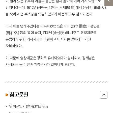
이 일이 있은 뒤부터 이들의 불만은 점차 높아져 여러 가지 악행으로
번져나갔는데, 1612년(광해군 4)에는 새재[鳥嶺]에서 은상인(銀商人)
을 죽이고 은 수백냥을 약탈하였다가 이듬해 모두 검거되었다.
이때 화를 면해주겠다는 대북파(大北派) 이이첨(李爾瞻) · 정인홍
(鄭仁弘) 등의 꾐에 빠져, 김제남(金悌男)의 사주로 영창대군을
옹립하기 위한 거사자금을 마련하고자 저지른 일이라고 거짓
자복하였다.
이 때문에 영창대군은 강화로 유배되었다가 살해되고, 김제남은
사사되는 등 이른바 계축옥사가 일어나게 되었다.
참고문헌
- 『광해군일기(光海君日記)』